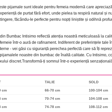
ste pijamale sunt ideale pentru femeia modernă care apreciază at
xperiență de purtat fără efort, unde pielea ta respiră natural și n
tingere, făcându-le perfecte pentru nopți liniștite și odihnă prof
din Bumbac Intisimo reflectă atenția noastră meticuloasă la cali
femeie într-o aură de rafinament. Indiferent de preferințele tale î
ne - vei găsi cu siguranță perechea perfectă care să îți reprezi
 pijamalele noastre din bumbac de înaltă calitate. Cu Intisimo, c
xului discret.Transformă-ți somnul într-o experiență senzațional
T
TALIE
SOLD
0 cm
66-70 cm
100-104 cm
4 cm
70-74 cm
104-108 cm
8 cm
74-78 cm
108-112 cm