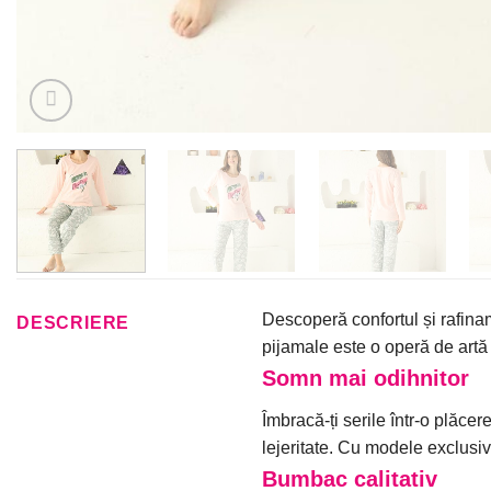
Descoperă confortul și rafina
DESCRIERE
pijamale este o operă de artă u
Somn mai odihnitor
Îmbracă-ți serile într-o plăcer
lejeritate. Cu modele exclusiv
Bumbac calitativ