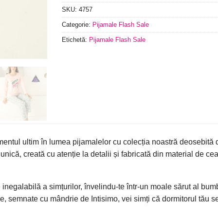
SKU:
4757
Categorie:
Pijamale Flash Sale
Etichetă:
Pijamale Flash Sale
mentul ultim în lumea pijamalelor cu colecția noastră deosebită
nică, creată cu atenție la detalii și fabricată din material de cea
e inegalabilă a simțurilor, învelindu-te într-un moale sărut al bum
e, semnate cu mândrie de Intisimo, vei simți că dormitorul tău se 