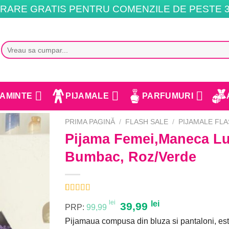
RARE GRATIS PENTRU COMENZILE DE PESTE 3
Caută
după:
AMINTE
PIJAMALE
PARFUMURI
PRIMA PAGINĂ
/
FLASH SALE
/
PIJAMALE FLA
Pijama Femei,Maneca Lu
Bumbac, Roz/Verde
Evaluat la
6
lei
Prețul
lei
Prețul
39,99
PRP:
99,99
5.00
din 5
pe baza a
inițial
curent
Pijamaua compusa din bluza si pantaloni, est
evaluări de