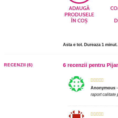
Asta e tot. Dureaza 1 minut.
6 recenzii pentru
Pija
RECENZII (6)
Evaluat la
5
Anonymous
din 5
raport calitate 