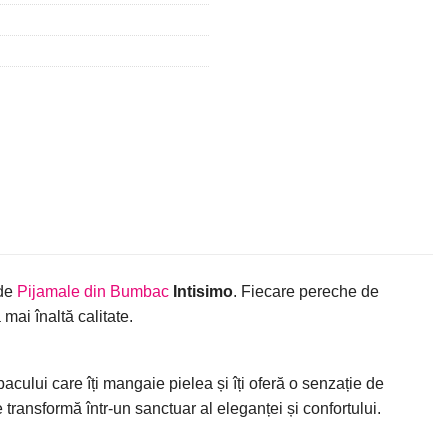
 de
Pijamale din Bumbac
Intisimo
. Fiecare pereche de
 mai înaltă calitate.
bacului care îți mangaie pielea și îți oferă o senzație de
transformă într-un sanctuar al eleganței și confortului.