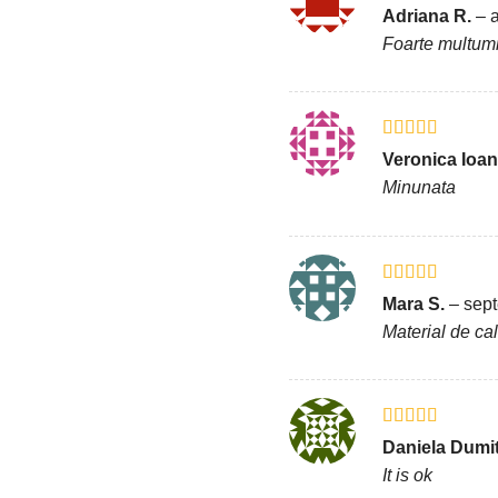
Evaluat la
5
Adriana R.
–
a
din 5
Foarte multum
Evaluat la
5
Veronica Ioa
din 5
Minunata
Evaluat la
5
Mara S.
–
sept
din 5
Material de cal
Evaluat la
5
Daniela Dumi
din 5
It is ok