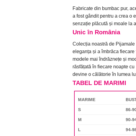
Fabricate din bumbac pur, ace
a fost gândit pentru a crea o e
senzație plăcută și moale la a
Unic în România
Colecția noastră de Pijamale 
eleganța și a îmbrăca fiecare 
modele mai îndrăznețe și moder
răsfățată în fiecare noapte cu
devine o călătorie în lumea lu
TABEL DE MARIMI
MARIME
BUS
S
86-9
M
90-9
L
94-9