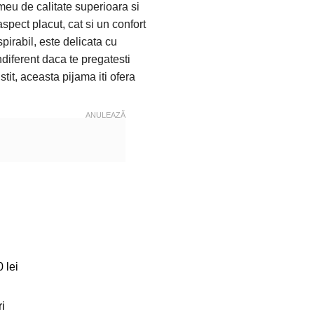
meu de calitate superioara si
spect placut, cat si un confort
irabil, este delicata cu
ndiferent daca te pregatesti
tit, aceasta pijama iti ofera
ANULEAZĂ
ro, Bumbac, Roz/Verde
 lei
i