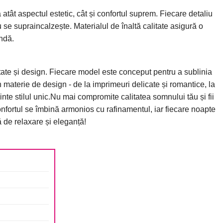
ât aspectul estetic, cât și confortul suprem. Fiecare detaliu
u se supraincalzește. Materialul de înaltă calitate asigură o
undă.
tate și design. Fiecare model este conceput pentru a sublinia
n materie de design - de la imprimeuri delicate și romantice, la
nte stilul unic.Nu mai compromite calitatea somnului tău și fii
onfortul se îmbină armonios cu rafinamentul, iar fiecare noapte
ă de relaxare și eleganță!