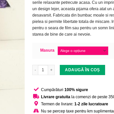
a
este:
la clienți
serile relaxante petrecute acasa. Cu un impri
fost:
39,99 lei.
un design lejer, aceasta pijama ofera atat un a
99,99 lei.
desavarsit. Fabricata din bumbac moale si resp
pielea si permite libertate totala de miscare. I
pentru o seara de film sau pentru un somn linis
starea de bine de care ai nevoie.
Masura
Cantitate Pijama Femei,Maneca Lunga, Te quie
ADAUGĂ ÎN COȘ
Cumpărături
100% sigure
Livrare gratuita
la comenzi de peste 350
Termen de livrare:
1-2 zile lucratoare
Nu se percep taxe pentru km suplimentar