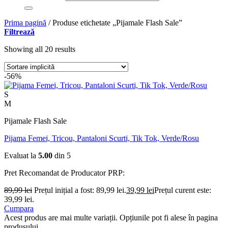
Prima pagină
/
Produse etichetate „Pijamale Flash Sale”
Filtrează
Showing all 20 results
-56%
S
M
Pijamale Flash Sale
Pijama Femei, Tricou, Pantaloni Scurti, Tik Tok, Verde/Rosu
Evaluat la
5.00
din 5
Pret Recomandat de Producator
PRP:
89,99
lei
Prețul inițial a fost: 89,99 lei.
39,99
lei
Prețul curent este:
39,99 lei.
Cumpara
Acest produs are mai multe variații. Opțiunile pot fi alese în pagina
produsului.