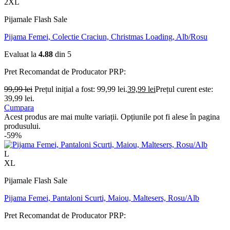
2XL
Pijamale Flash Sale
Pijama Femei, Colectie Craciun, Christmas Loading, Alb/Rosu
Evaluat la
4.88
din 5
Pret Recomandat de Producator
PRP:
99,99
lei
Prețul inițial a fost: 99,99 lei.
39,99
lei
Prețul curent este:
39,99 lei.
Cumpara
Acest produs are mai multe variații. Opțiunile pot fi alese în pagina
produsului.
-59%
L
XL
Pijamale Flash Sale
Pijama Femei, Pantaloni Scurti, Maiou, Maltesers, Rosu/Alb
Pret Recomandat de Producator
PRP: