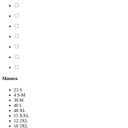
Masura
23
S
4
S-M
39
M
40
L
48
XL
15
XXL
12
2XL
10
3XL