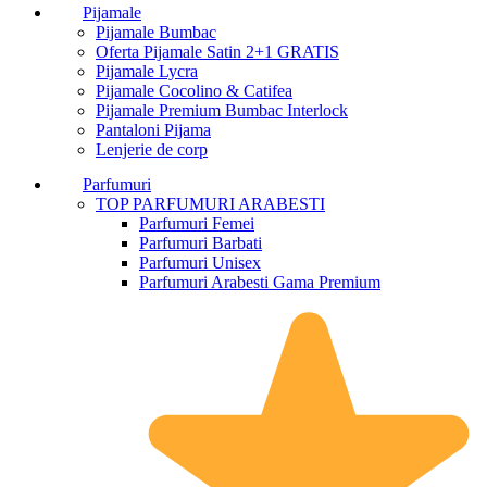
Pijamale
Pijamale Bumbac
Oferta Pijamale Satin 2+1 GRATIS
Pijamale Lycra
Pijamale Cocolino & Catifea
Pijamale Premium Bumbac Interlock
Pantaloni Pijama
Lenjerie de corp
Parfumuri
TOP PARFUMURI ARABESTI
Parfumuri Femei
Parfumuri Barbati
Parfumuri Unisex
Parfumuri Arabesti Gama Premium