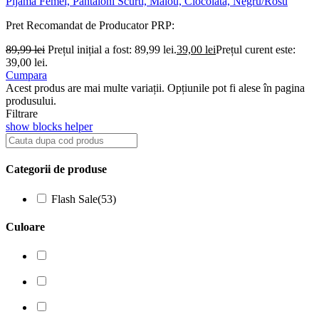
Pijama Femei, Pantaloni Scurti, Maiou, Ciocolata, Negru/Rosu
Pret Recomandat de Producator
PRP:
89,99
lei
Prețul inițial a fost: 89,99 lei.
39,00
lei
Prețul curent este:
39,00 lei.
Cumpara
Acest produs are mai multe variații. Opțiunile pot fi alese în pagina
produsului.
Filtrare
show blocks helper
Categorii de produse
Flash Sale
(53)
Culoare