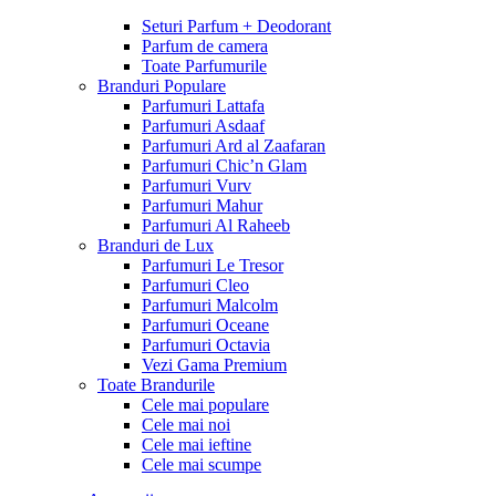
Seturi Parfum + Deodorant
Parfum de camera
Toate Parfumurile
Branduri Populare
Parfumuri Lattafa
Parfumuri Asdaaf
Parfumuri Ard al Zaafaran
Parfumuri Chic’n Glam
Parfumuri Vurv
Parfumuri Mahur
Parfumuri Al Raheeb
Branduri de Lux
Parfumuri Le Tresor
Parfumuri Cleo
Parfumuri Malcolm
Parfumuri Oceane
Parfumuri Octavia
Vezi Gama Premium
Toate Brandurile
Cele mai populare
Cele mai noi
Cele mai ieftine
Cele mai scumpe