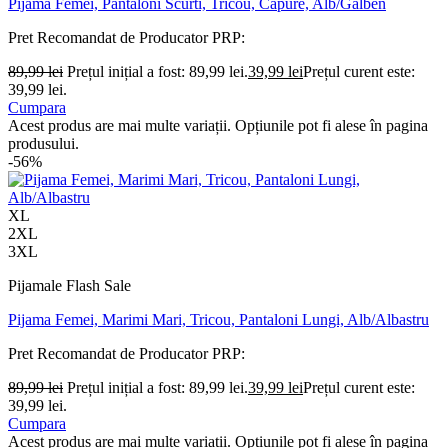
Pijama Femei, Pantaloni Scurti, Tricou, Capure, Alb/Galben
Pret Recomandat de Producator
PRP:
89,99
lei
Prețul inițial a fost: 89,99 lei.
39,99
lei
Prețul curent este:
39,99 lei.
Cumpara
Acest produs are mai multe variații. Opțiunile pot fi alese în pagina
produsului.
-56%
XL
2XL
3XL
Pijamale Flash Sale
Pijama Femei, Marimi Mari, Tricou, Pantaloni Lungi, Alb/Albastru
Pret Recomandat de Producator
PRP:
89,99
lei
Prețul inițial a fost: 89,99 lei.
39,99
lei
Prețul curent este:
39,99 lei.
Cumpara
Acest produs are mai multe variații. Opțiunile pot fi alese în pagina