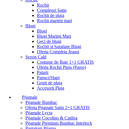
Rochii
Compleuri Satin
Rochii de plaja
Rochii marimi mari
Blugi
Blugi
Blugi Marimi Mari
Geci de blugi
Rochii si Sarafane Blugi
Oferta Completa Jeansi
Sezon Cald
Costume de Baie 1+1 GRATIS
Oferta Rochii Plaja (Pareo)
Palarii
Papuci/Slapi
Genti de plaja
Accesorii Plaja
Pijamale
Pijamale Bumbac
Oferta Pijamale Satin 2+1 GRATIS
Pijamale Lycra
Pijamale Cocolino & Catifea
Pijamale Premium Bumbac Interlock
Pantaloni Pijama