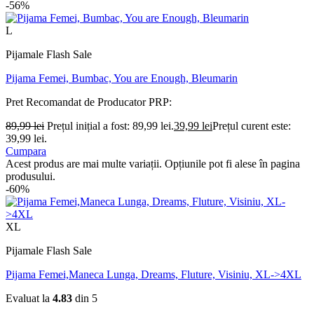
-56%
L
Pijamale Flash Sale
Pijama Femei, Bumbac, You are Enough, Bleumarin
Pret Recomandat de Producator
PRP:
89,99
lei
Prețul inițial a fost: 89,99 lei.
39,99
lei
Prețul curent este:
39,99 lei.
Cumpara
Acest produs are mai multe variații. Opțiunile pot fi alese în pagina
produsului.
-60%
XL
Pijamale Flash Sale
Pijama Femei,Maneca Lunga, Dreams, Fluture, Visiniu, XL->4XL
Evaluat la
4.83
din 5