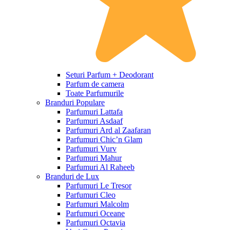
Seturi Parfum + Deodorant
Parfum de camera
Toate Parfumurile
Branduri Populare
Parfumuri Lattafa
Parfumuri Asdaaf
Parfumuri Ard al Zaafaran
Parfumuri Chic’n Glam
Parfumuri Vurv
Parfumuri Mahur
Parfumuri Al Raheeb
Branduri de Lux
Parfumuri Le Tresor
Parfumuri Cleo
Parfumuri Malcolm
Parfumuri Oceane
Parfumuri Octavia