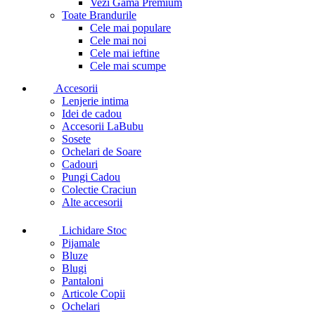
Vezi Gama Premium
Toate Brandurile
Cele mai populare
Cele mai noi
Cele mai ieftine
Cele mai scumpe
Accesorii
Lenjerie intima
Idei de cadou
Accesorii LaBubu
Sosete
Ochelari de Soare
Cadouri
Pungi Cadou
Colectie Craciun
Alte accesorii
Lichidare Stoc
Pijamale
Bluze
Blugi
Pantaloni
Articole Copii
Ochelari