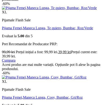
-60%
XL
Pijamale Flash Sale
Pijama Femei,Maneca Lunga, Te quiero, Bumbac, Roz/Verde
Evaluat la
5.00
din 5
Pret Recomandat de Producator
PRP:
99,99
lei
Prețul inițial a fost: 99,99 lei.
39,99
lei
Prețul curent este:
39,99 lei.
Cumpara
Acest produs are mai multe variații. Opțiunile pot fi alese în pagina
produsului.
-60%
XL
Pijamale Flash Sale
Pijama Femei,Maneca Lunga, Cosy, Bumbac, Gri/Roz