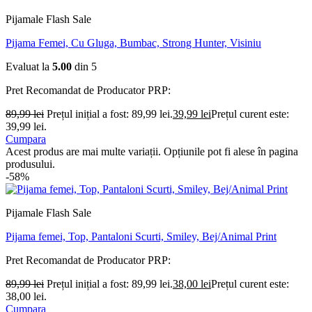
Pijamale Flash Sale
Pijama Femei, Cu Gluga, Bumbac, Strong Hunter, Visiniu
Evaluat la
5.00
din 5
Pret Recomandat de Producator
PRP:
89,99
lei
Prețul inițial a fost: 89,99 lei.
39,99
lei
Prețul curent este:
39,99 lei.
Cumpara
Acest produs are mai multe variații. Opțiunile pot fi alese în pagina
produsului.
-58%
Pijamale Flash Sale
Pijama femei, Top, Pantaloni Scurti, Smiley, Bej/Animal Print
Pret Recomandat de Producator
PRP:
89,99
lei
Prețul inițial a fost: 89,99 lei.
38,00
lei
Prețul curent este:
38,00 lei.
Cumpara