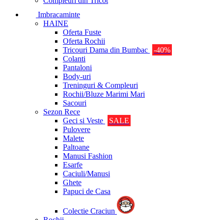
Compleuri din Tricot
Imbracaminte
HAINE
Oferta Fuste
Oferta Rochii
Tricouri Dama din Bumbac
-40%
Colanti
Pantaloni
Body-uri
Treninguri & Compleuri
Rochii/Bluze Marimi Mari
Sacouri
Sezon Rece
Geci si Veste
SALE
Pulovere
Malete
Paltoane
Manusi Fashion
Esarfe
Caciuli/Manusi
Ghete
Papuci de Casa
Colectie Craciun
Rochii