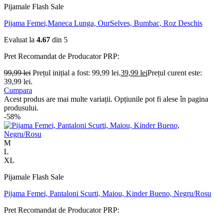
Pijamale Flash Sale
Pijama Femei,Maneca Lunga, OurSelves, Bumbac, Roz Deschis
Evaluat la
4.67
din 5
Pret Recomandat de Producator
PRP:
99,99
lei
Prețul inițial a fost: 99,99 lei.
39,99
lei
Prețul curent este:
39,99 lei.
Cumpara
Acest produs are mai multe variații. Opțiunile pot fi alese în pagina
produsului.
-58%
M
L
XL
Pijamale Flash Sale
Pijama Femei, Pantaloni Scurti, Maiou, Kinder Bueno, Negru/Rosu
Pret Recomandat de Producator
PRP: