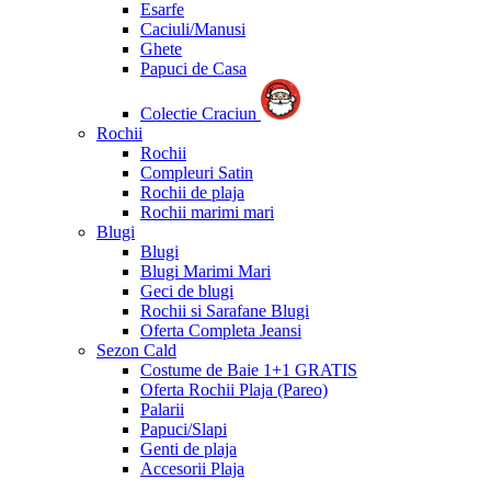
Esarfe
Caciuli/Manusi
Ghete
Papuci de Casa
Colectie Craciun
Rochii
Rochii
Compleuri Satin
Rochii de plaja
Rochii marimi mari
Blugi
Blugi
Blugi Marimi Mari
Geci de blugi
Rochii si Sarafane Blugi
Oferta Completa Jeansi
Sezon Cald
Costume de Baie 1+1 GRATIS
Oferta Rochii Plaja (Pareo)
Palarii
Papuci/Slapi
Genti de plaja
Accesorii Plaja