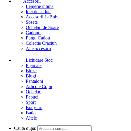
Accesorii
Lenjerie intima
Idei de cadou
Accesorii LaBubu
Sosete
Ochelari de Soare
Cadouri
Pungi Cadou
Colectie Craciun
Alte accesorii
Lichidare Stoc
Pijamale
Bluze
Blugi
Pantaloni
Articole Copii
Ochelari
Papuci
Sport
Body-uri
Batice
Altele
Caută după: