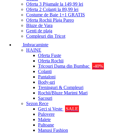
Oferta 3 Pijamale la 149,99 lei
Oferta 2 Colanți la 89,99 lei
Costume de Baie 1+1 GRATIS
Oferta Rochii Plaja Pareo
Bluze de Vara
Genti de plaja
Compleuri din Tricot
Imbracaminte
HAINE
Oferta Fuste
Oferta Rochii
Tricouri Dama din Bumbac
-40%
Colanti
Pantaloni
Body-uri
Treninguri & Compleuri
Rochii/Bluze Marimi Mari
Sacouri
Sezon Rece
Geci si Veste
SALE
Pulovere
Malete
Paltoane
Manusi Fashion