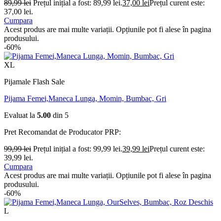
89,99
lei
Prețul inițial a fost: 89,99 lei.
37,00
lei
Prețul curent este:
37,00 lei.
Cumpara
Acest produs are mai multe variații. Opțiunile pot fi alese în pagina
produsului.
-60%
XL
Pijamale Flash Sale
Pijama Femei,Maneca Lunga, Momin, Bumbac, Gri
Evaluat la
5.00
din 5
Pret Recomandat de Producator
PRP:
99,99
lei
Prețul inițial a fost: 99,99 lei.
39,99
lei
Prețul curent este:
39,99 lei.
Cumpara
Acest produs are mai multe variații. Opțiunile pot fi alese în pagina
produsului.
-60%
L