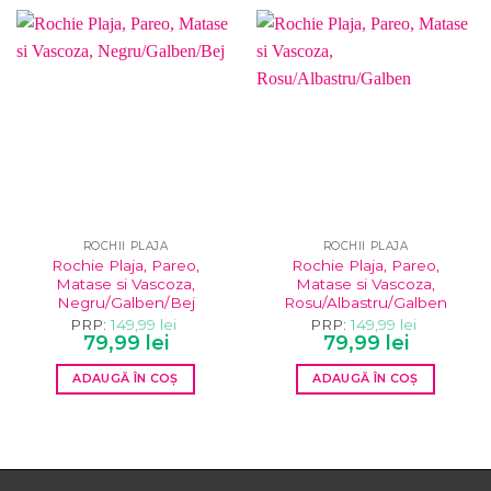
ROCHII PLAJA
ROCHII PLAJA
Rochie Plaja, Pareo,
Rochie Plaja, Pareo,
Matase si Vascoza,
Matase si Vascoza,
Negru/Galben/Bej
Rosu/Albastru/Galben
PRP:
149,99
lei
PRP:
149,99
lei
Prețul
Prețul
Prețul
Prețul
79,99
lei
79,99
lei
inițial
curent
inițial
curent
a
este:
a
este:
ADAUGĂ ÎN COȘ
ADAUGĂ ÎN COȘ
fost:
79,99 lei.
fost:
79,99 lei.
149,99 lei.
149,99 lei.