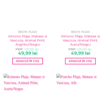
ROCHII PLAJA
ROCHII PLAJA
Kimono Plaja, Matase si
Kimono Plaja, Matase si
Vascoza, Animal Print,
Vascoza, Animal Print,
Argintiu/Negru
Auriu/Negru
PRP:
129,99
lei
PRP:
129,99
lei
Prețul
Prețul
Prețul
Prețul
49,99
lei
49,99
lei
inițial
curent
inițial
curent
a
este:
a
este:
ADAUGĂ ÎN COȘ
ADAUGĂ ÎN COȘ
fost:
49,99 lei.
fost:
49,99 lei.
129,99 lei.
129,99 lei.