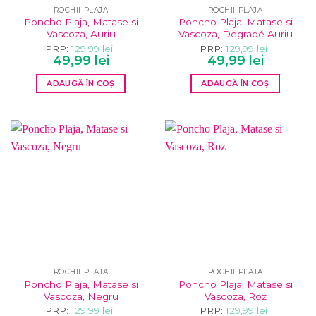
ROCHII PLAJA
ROCHII PLAJA
Poncho Plaja, Matase si
Poncho Plaja, Matase si
Vascoza, Auriu
Vascoza, Degradé Auriu
PRP:
129,99
lei
PRP:
129,99
lei
Prețul
Prețul
Prețul
Prețul
49,99
lei
49,99
lei
inițial
curent
inițial
curent
a
este:
a
este:
ADAUGĂ ÎN COȘ
ADAUGĂ ÎN COȘ
fost:
49,99 lei.
fost:
49,99 lei.
129,99 lei.
129,99 lei.
ROCHII PLAJA
ROCHII PLAJA
Poncho Plaja, Matase si
Poncho Plaja, Matase si
Vascoza, Negru
Vascoza, Roz
PRP:
129,99
lei
PRP:
129,99
lei