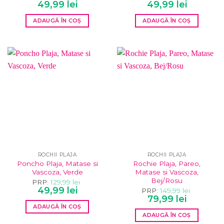
Prețul
Prețul
Prețul
Prețul
49,99
lei
49,99
lei
inițial
curent
inițial
curent
a
este:
a
este:
ADAUGĂ ÎN COȘ
ADAUGĂ ÎN COȘ
fost:
49,99 lei.
fost:
49,99 lei.
129,99 lei.
129,99 lei.
ROCHII PLAJA
ROCHII PLAJA
Poncho Plaja, Matase si
Rochie Plaja, Pareo,
Vascoza, Verde
Matase si Vascoza,
Bej/Rosu
PRP:
129,99
lei
Prețul
Prețul
49,99
lei
PRP:
149,99
lei
inițial
curent
Prețul
Prețul
79,99
lei
a
este:
inițial
curent
ADAUGĂ ÎN COȘ
fost:
49,99 lei.
a
este:
129,99 lei.
ADAUGĂ ÎN COȘ
fost:
79,99 lei.
149,99 lei.