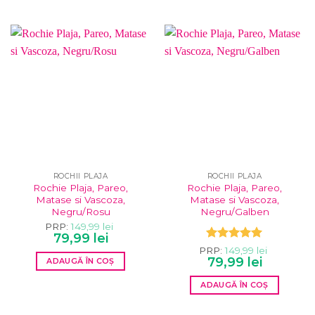
ROCHII PLAJA
ROCHII PLAJA
Rochie Plaja, Pareo,
Rochie Plaja, Pareo,
Matase si Vascoza,
Matase si Vascoza,
Negru/Rosu
Negru/Galben
PRP:
149,99
lei
Prețul
Prețul
79,99
lei
inițial
curent
Evaluat la
PRP:
149,99
lei
a
este:
Prețul
Prețul
5.00
79,99
din 5
lei
ADAUGĂ ÎN COȘ
fost:
79,99 lei.
inițial
curent
149,99 lei.
a
este:
ADAUGĂ ÎN COȘ
fost:
79,99 lei.
149,99 lei.