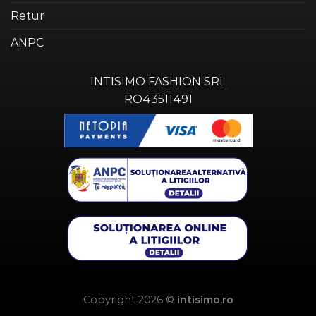
Retur
ANPC
INTISIMO FASHION SRL
RO43511491
Copyright 2026 ©
intisimo.ro