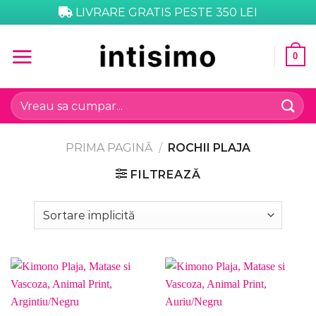
Skip
LIVRARE GRATIS PESTE 350 LEI
to
content
0
Caută
după:
PRIMA PAGINĂ
/
ROCHII PLAJA
FILTREAZĂ