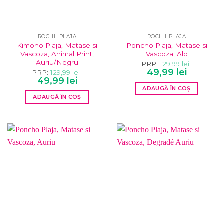
ROCHII PLAJA
ROCHII PLAJA
Kimono Plaja, Matase si
Poncho Plaja, Matase si
Vascoza, Animal Print,
Vascoza, Alb
Auriu/Negru
PRP:
129,99
lei
Prețul
Prețul
49,99
lei
PRP:
129,99
lei
inițial
curent
Prețul
Prețul
49,99
lei
a
este:
inițial
curent
ADAUGĂ ÎN COȘ
fost:
49,99 lei.
a
este:
129,99 lei.
ADAUGĂ ÎN COȘ
fost:
49,99 lei.
129,99 lei.