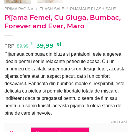
PRIMA PAGINĂ
/
FLASH SALE
/
PIJAMALE FLASH SALE
Pijama Femei, Cu Gluga, Bumbac,
Forever and Ever, Maro
lei
lei
Prețul
Prețul
39,99
PRP:
89,99
inițial
curent
Pijamaua compusa din bluza si pantaloni, este alegerea
a
este:
ideala pentru serile relaxante petrecute acasa. Cu un
fost:
39,99 lei.
imprimeu de calitate superioara si un design lejer, aceasta
89,99 lei.
pijama ofera atat un aspect placut, cat si un confort
desavarsit. Fabricata din bumbac moale si respirabil, este
delicata cu pielea si permite libertate totala de miscare.
Indiferent daca te pregatesti pentru o seara de film sau
pentru un somn linistit, aceasta pijama iti ofera starea de
bine de care ai nevoie.
ANULEAZĂ