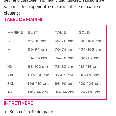
devine o călătorie în lumea luxului discret.Transformă-ți
somnul într-o experiență senzațională de relaxare și
eleganță!
TABEL DE MARIMI
MARIME
BUST
TALIE
SOLD
S
86-90 cm
66-70 cm
100-104 cm
M
90-94 cm
70-74 cm
104-108 cm
L
94-98 cm
74-78 cm
108-112 cm
XL
98-102 cm
78-82 cm
112-116 cm
2XL
102-106 cm
82-86 cm
116-120 cm
3XL
106-110 cm
86-90 cm
120-124 cm
4XL
110-114 cm
90-94 cm
124-128 cm
INTRETINERE
Se spală la 40 de grade