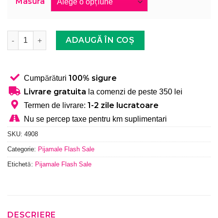
Masura
Cantitate Pijama Femei, Cu Gluga, Bumbac, Forever and 
ADAUGĂ ÎN COȘ
100% sigure
Cumpărături
Livrare gratuita
la comenzi de peste 350 lei
1-2 zile lucratoare
Termen de livrare:
Nu se percep taxe pentru km suplimentari
SKU:
4908
Categorie:
Pijamale Flash Sale
Etichetă:
Pijamale Flash Sale
DESCRIERE