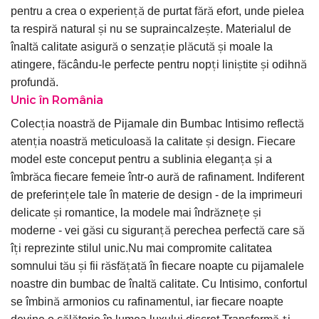
pentru a crea o experiență de purtat fără efort, unde pielea
ta respiră natural și nu se supraincalzește. Materialul de
înaltă calitate asigură o senzație plăcută și moale la
atingere, făcându-le perfecte pentru nopți liniștite și odihnă
profundă.
Unic în România
Colecția noastră de Pijamale din Bumbac Intisimo reflectă
atenția noastră meticuloasă la calitate și design. Fiecare
model este conceput pentru a sublinia eleganța și a
îmbrăca fiecare femeie într-o aură de rafinament. Indiferent
de preferințele tale în materie de design - de la imprimeuri
delicate și romantice, la modele mai îndrăznețe și
moderne - vei găsi cu siguranță perechea perfectă care să
îți reprezinte stilul unic.Nu mai compromite calitatea
somnului tău și fii răsfățată în fiecare noapte cu pijamalele
noastre din bumbac de înaltă calitate. Cu Intisimo, confortul
se îmbină armonios cu rafinamentul, iar fiecare noapte