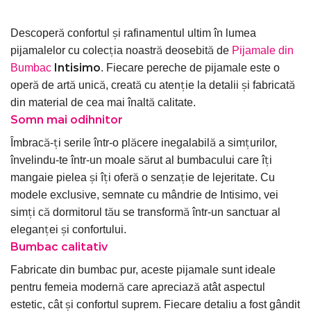
Descoperă confortul și rafinamentul ultim în lumea
pijamalelor cu colecția noastră deosebită de
Pijamale din
Intisimo
Bumbac
. Fiecare pereche de pijamale este o
operă de artă unică, creată cu atenție la detalii și fabricată
din material de cea mai înaltă calitate.
Somn mai odihnitor
Îmbracă-ți serile într-o plăcere inegalabilă a simțurilor,
învelindu-te într-un moale sărut al bumbacului care îți
mangaie pielea și îți oferă o senzație de lejeritate. Cu
modele exclusive, semnate cu mândrie de Intisimo, vei
simți că dormitorul tău se transformă într-un sanctuar al
eleganței și confortului.
Bumbac calitativ
Fabricate din bumbac pur, aceste pijamale sunt ideale
pentru femeia modernă care apreciază atât aspectul
estetic, cât și confortul suprem. Fiecare detaliu a fost gândit