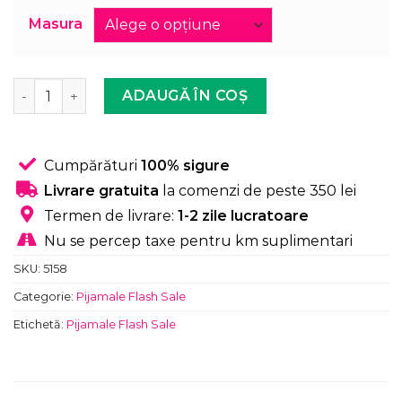
Masura
Cantitate Pijama Femei, Bumbac, You are Enough, Bleum
ADAUGĂ ÎN COȘ
Cumpărături
100% sigure
Livrare gratuita
la comenzi de peste 350 lei
Termen de livrare:
1-2 zile lucratoare
Nu se percep taxe pentru km suplimentari
SKU:
5158
Categorie:
Pijamale Flash Sale
Etichetă:
Pijamale Flash Sale