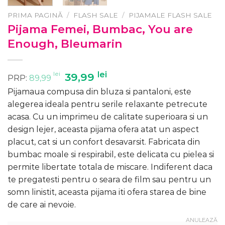
PRIMA PAGINĂ
/
FLASH SALE
/
PIJAMALE FLASH SALE
Pijama Femei, Bumbac, You are
Enough, Bleumarin
lei
Prețul
lei
Prețul
39,99
PRP:
89,99
inițial
curent
Pijamaua compusa din bluza si pantaloni, este
a
este:
alegerea ideala pentru serile relaxante petrecute
fost:
39,99 lei.
acasa. Cu un imprimeu de calitate superioara si un
89,99 lei.
design lejer, aceasta pijama ofera atat un aspect
placut, cat si un confort desavarsit. Fabricata din
bumbac moale si respirabil, este delicata cu pielea si
permite libertate totala de miscare. Indiferent daca
te pregatesti pentru o seara de film sau pentru un
somn linistit, aceasta pijama iti ofera starea de bine
de care ai nevoie.
ANULEAZĂ