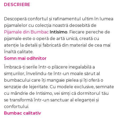
DESCRIERE
Descoperă confortul și rafinamentul ultim în lumea
pijamalelor cu colecția noastră deosebită de
Pijamale din Bumbac
Intisimo
. Fiecare pereche de
pijamale este o operă de artă unică, creată cu
atenție la detalii și fabricată din material de cea mai
înaltă calitate.
Somn mai odihnitor
Îmbracă-ți serile într-o plăcere inegalabilă a
simțurilor, învelindu-te într-un moale sărut al
bumbacului care îți mangaie pielea și îți oferă o
senzație de lejeritate. Cu modele exclusive, semnate
cu mândrie de Intisimo, vei simți că dormitorul tău
se transformă într-un sanctuar al eleganței și
confortului.
Bumbac calitativ