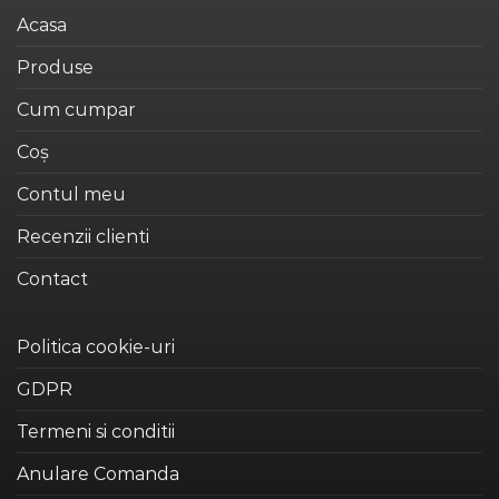
variații.
variații.
Acasa
Opțiunile
Opțiunile
pot
pot
Produse
fi
fi
alese
alese
Cum cumpar
în
în
Coș
pagina
pagina
produsului.
produsului.
Contul meu
Recenzii clienti
Contact
Politica cookie-uri
GDPR
Termeni si conditii
Anulare Comanda