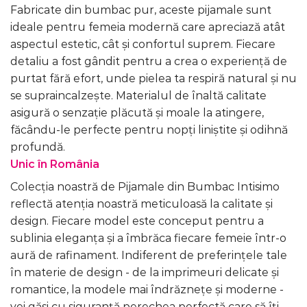
Fabricate din bumbac pur, aceste pijamale sunt
ideale pentru femeia modernă care apreciază atât
aspectul estetic, cât și confortul suprem. Fiecare
detaliu a fost gândit pentru a crea o experiență de
purtat fără efort, unde pielea ta respiră natural și nu
se supraincalzește. Materialul de înaltă calitate
asigură o senzație plăcută și moale la atingere,
făcându-le perfecte pentru nopți liniștite și odihnă
profundă.
Unic în România
Colecția noastră de Pijamale din Bumbac Intisimo
reflectă atenția noastră meticuloasă la calitate și
design. Fiecare model este conceput pentru a
sublinia eleganța și a îmbrăca fiecare femeie într-o
aură de rafinament. Indiferent de preferințele tale
în materie de design - de la imprimeuri delicate și
romantice, la modele mai îndrăznețe și moderne -
vei găsi cu siguranță perechea perfectă care să îți