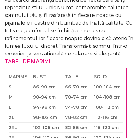
reprezinte stilul unic.Nu mai compromite calitatea
somnului tău și fii răsfățată în fiecare noapte cu
pijamalele noastre din bumbac de înaltă calitate. Cu
Intisimo, confortul se îmbină armonios cu
rafinamentul, iar fiecare noapte devine o călătorie în
lumea luxului discret.Transformă-ți somnul într-o
experiență senzațională de relaxare și eleganță!
TABEL DE MARIMI
MARIME
BUST
TALIE
SOLD
S
86-90 cm
66-70 cm
100-104 cm
M
90-94 cm
70-74 cm
104-108 cm
L
94-98 cm
74-78 cm
108-112 cm
XL
98-102 cm
78-82 cm
112-116 cm
2XL
102-106 cm
82-86 cm
116-120 cm
3XL
106-110 cm
86-90 cm
120-124 cm