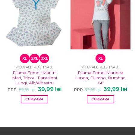
XL
2XL
3XL
XL
PIJAMALE FLASH SALE
PIJAMALE FLASH SALE
Pijama Femei, Marimi
Pijama Femei,Maneca
Mari, Tricou, Pantaloni
Lunga, Dumbo, Bumbac,
Lungi, Alb/Albastru
Gri
Prețul
Prețul
Prețul
Pre
39,99
lei
39,99
lei
PRP:
89,99
lei
PRP:
99,99
lei
inițial
curent
inițial
cur
a
este:
a
este
CUMPARA
CUMPARA
fost:
39,99 lei.
fost:
39,9
89,99 lei.
99,99 lei.
Acest
Acest
produs
produs
are
are
mai
mai
multe
multe