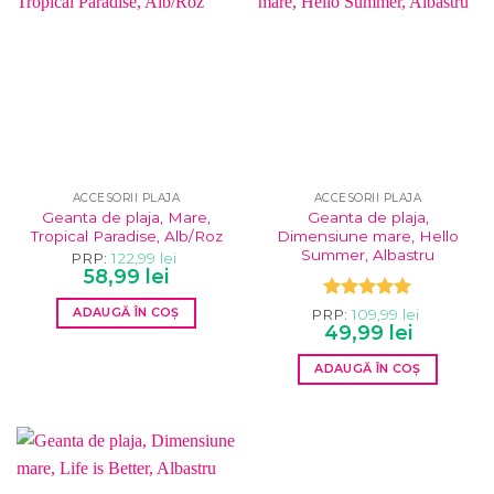
ACCESORII PLAJA
ACCESORII PLAJA
Geanta de plaja, Mare,
Geanta de plaja,
Tropical Paradise, Alb/Roz
Dimensiune mare, Hello
Summer, Albastru
PRP:
122,99
lei
Prețul
Prețul
58,99
lei
inițial
curent
a
este:
Evaluat la
ADAUGĂ ÎN COȘ
PRP:
109,99
lei
fost:
58,99 lei.
Prețul
Prețul
122,99 lei.
5.00
49,99
din 5
lei
inițial
curent
a
este:
ADAUGĂ ÎN COȘ
fost:
49,99 lei.
109,99 lei.