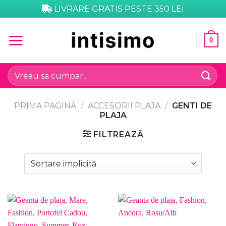
Skip
LIVRARE GRATIS PESTE 350 LEI
to
content
0
Caută
după:
PRIMA PAGINĂ
/
ACCESORII PLAJA
/
GENTI DE
PLAJA
FILTREAZĂ