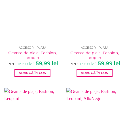
ACCESORII PLAJA
ACCESORII PLAJA
Geanta de plaja, Fashion,
Geanta de plaja, Fashion,
Leopard
Leopard
Prețul
Prețul
Prețul
Pre
59,99
lei
59,99
lei
PRP:
119,99
lei
PRP:
119,99
lei
inițial
curent
inițial
cur
a
este:
a
este
ADAUGĂ ÎN COȘ
ADAUGĂ ÎN COȘ
fost:
59,99 lei.
fost:
59,9
119,99 lei.
119,99 lei.