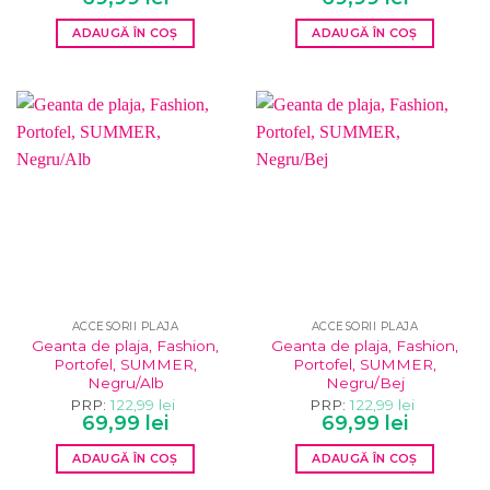
inițial
curent
inițial
curent
a
este:
a
este:
ADAUGĂ ÎN COȘ
ADAUGĂ ÎN COȘ
fost:
69,99 lei.
fost:
69,99 lei.
122,99 lei.
122,99 lei.
ACCESORII PLAJA
ACCESORII PLAJA
Geanta de plaja, Fashion,
Geanta de plaja, Fashion,
Portofel, SUMMER,
Portofel, SUMMER,
Negru/Alb
Negru/Bej
PRP:
122,99
lei
PRP:
122,99
lei
Prețul
Prețul
Prețul
Prețul
69,99
lei
69,99
lei
inițial
curent
inițial
curent
a
este:
a
este:
ADAUGĂ ÎN COȘ
ADAUGĂ ÎN COȘ
fost:
69,99 lei.
fost:
69,99 lei.
122,99 lei.
122,99 lei.