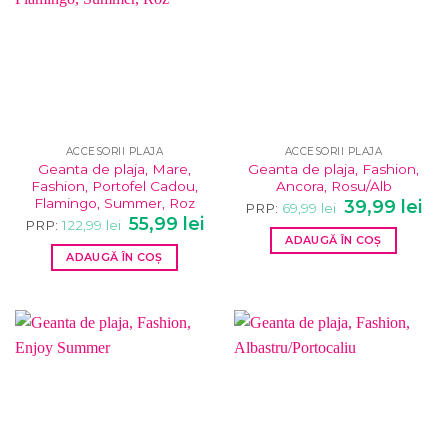
ACCESORII PLAJA
ACCESORII PLAJA
Geanta de plaja, Mare,
Geanta de plaja, Fashion,
Fashion, Portofel Cadou,
Ancora, Rosu/Alb
Flamingo, Summer, Roz
Prețul
Pre
39,99
lei
PRP:
69,99
lei
inițial
cur
Prețul
Prețul
55,99
lei
PRP:
122,99
lei
a
este
inițial
curent
ADAUGĂ ÎN COȘ
fost:
39,9
a
este:
69,99 lei.
ADAUGĂ ÎN COȘ
fost:
55,99 lei.
122,99 lei.