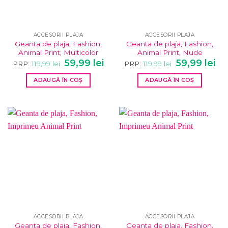
ACCESORII PLAJA
ACCESORII PLAJA
Geanta de plaja, Fashion,
Geanta de plaja, Fashion,
Animal Print, Multicolor
Animal Print, Nude
Prețul
Prețul
Prețul
Pre
59,99
lei
59,99
lei
PRP:
119,99
lei
PRP:
119,99
lei
inițial
curent
inițial
cur
a
este:
a
este
ADAUGĂ ÎN COȘ
ADAUGĂ ÎN COȘ
fost:
59,99 lei.
fost:
59,9
119,99 lei.
119,99 lei.
ACCESORII PLAJA
ACCESORII PLAJA
Geanta de plaja, Fashion,
Geanta de plaja, Fashion,