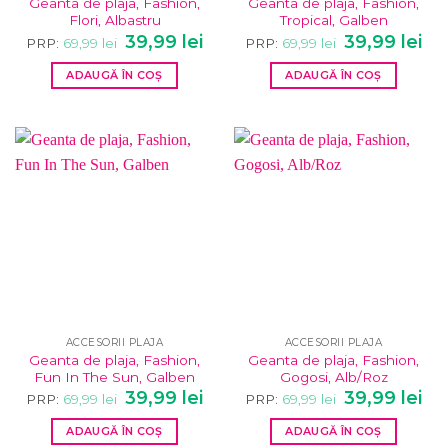
Geanta de plaja, Fashion,
Geanta de plaja, Fashion,
Flori, Albastru
Tropical, Galben
Prețul
Prețul
Prețul
Pre
39,99
lei
39,99
lei
PRP:
69,99
lei
PRP:
69,99
lei
inițial
curent
inițial
cur
a
este:
a
este
ADAUGĂ ÎN COȘ
ADAUGĂ ÎN COȘ
fost:
39,99 lei.
fost:
39,9
69,99 lei.
69,99 lei.
ACCESORII PLAJA
ACCESORII PLAJA
Geanta de plaja, Fashion,
Geanta de plaja, Fashion,
Fun In The Sun, Galben
Gogosi, Alb/Roz
Prețul
Prețul
Prețul
Pre
39,99
lei
39,99
lei
PRP:
69,99
lei
PRP:
69,99
lei
inițial
curent
inițial
cur
a
este:
a
este
ADAUGĂ ÎN COȘ
ADAUGĂ ÎN COȘ
fost:
39,99 lei.
fost:
39,9
69,99 lei.
69,99 lei.