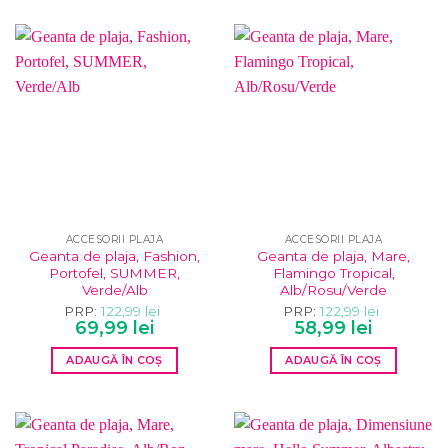
ACCESORII PLAJA
ACCESORII PLAJA
Geanta de plaja, Fashion,
Geanta de plaja, Mare,
Portofel, SUMMER,
Flamingo Tropical,
Verde/Alb
Alb/Rosu/Verde
PRP:
122,99
lei
PRP:
122,99
lei
Prețul
Prețul
Prețul
Prețul
69,99
lei
58,99
lei
inițial
curent
inițial
curent
a
este:
a
este:
ADAUGĂ ÎN COȘ
ADAUGĂ ÎN COȘ
fost:
69,99 lei.
fost:
58,99 lei.
122,99 lei.
122,99 lei.