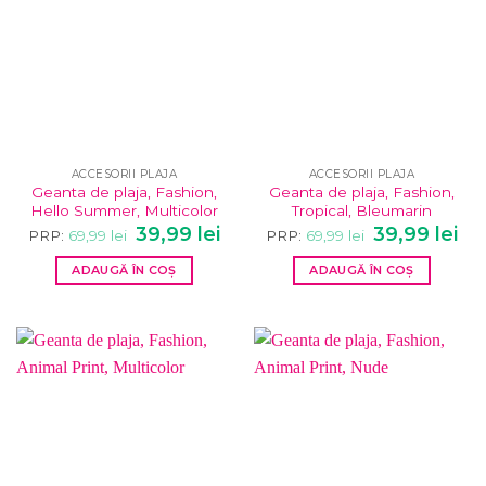
ACCESORII PLAJA
ACCESORII PLAJA
Geanta de plaja, Fashion,
Geanta de plaja, Fashion,
Hello Summer, Multicolor
Tropical, Bleumarin
Prețul
Prețul
Prețul
Pre
39,99
lei
39,99
lei
PRP:
69,99
lei
PRP:
69,99
lei
inițial
curent
inițial
cur
a
este:
a
este
ADAUGĂ ÎN COȘ
ADAUGĂ ÎN COȘ
fost:
39,99 lei.
fost:
39,9
69,99 lei.
69,99 lei.