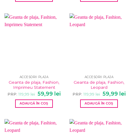
119,99 lei.
119,99 lei.
ACCESORII PLAJA
ACCESORII PLAJA
Geanta de plaja, Fashion,
Geanta de plaja, Fashion,
Imprimeu Statement
Leopard
Prețul
Prețul
Prețul
Pre
59,99
lei
59,99
lei
PRP:
119,99
lei
PRP:
119,99
lei
inițial
curent
inițial
cur
a
este:
a
este
ADAUGĂ ÎN COȘ
ADAUGĂ ÎN COȘ
fost:
59,99 lei.
fost:
59,9
119,99 lei.
119,99 lei.