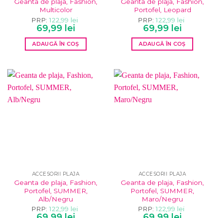
Geanta de plaja, Fashion,
Geanta de plaja, Fashion,
Multicolor
Portofel, Leopard
PRP:
122,99
lei
PRP:
122,99
lei
Prețul
Prețul
Prețul
Prețul
69,99
lei
69,99
lei
inițial
curent
inițial
curent
a
este:
a
este:
ADAUGĂ ÎN COȘ
ADAUGĂ ÎN COȘ
fost:
69,99 lei.
fost:
69,99 lei.
122,99 lei.
122,99 lei.
ACCESORII PLAJA
ACCESORII PLAJA
Geanta de plaja, Fashion,
Geanta de plaja, Fashion,
Portofel, SUMMER,
Portofel, SUMMER,
Alb/Negru
Maro/Negru
PRP:
122,99
lei
PRP:
122,99
lei
Prețul
Prețul
Prețul
Prețul
69,99
lei
69,99
lei