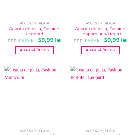
ACCESORII PLAJA
ACCESORII PLAJA
Geanta de plaja, Fashion,
Geanta de plaja, Fashion,
Leopard
Leopard, Alb/Negru
Prețul
Prețul
Prețul
Pre
59,99
lei
59,99
lei
PRP:
119,99
lei
PRP:
119,99
lei
inițial
curent
inițial
cur
a
este:
a
este
ADAUGĂ ÎN COȘ
ADAUGĂ ÎN COȘ
fost:
59,99 lei.
fost:
59,9
119,99 lei.
119,99 lei.
ACCESORII PLAJA
ACCESORII PLAJA