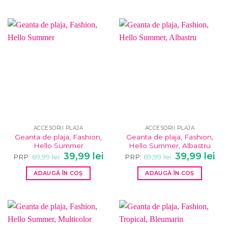
ACCESORII PLAJA
ACCESORII PLAJA
Geanta de plaja, Fashion,
Geanta de plaja, Fashion,
Hello Summer
Hello Summer, Albastru
Prețul
Prețul
Prețul
Pre
39,99
lei
39,99
lei
PRP:
69,99
lei
PRP:
69,99
lei
inițial
curent
inițial
cur
a
este:
a
este
ADAUGĂ ÎN COȘ
ADAUGĂ ÎN COȘ
fost:
39,99 lei.
fost:
39,9
69,99 lei.
69,99 lei.