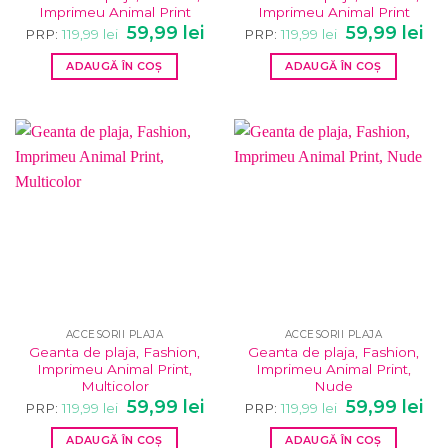
Imprimeu Animal Print
Imprimeu Animal Print
Prețul
Prețul
Prețul
Pre
59,99
lei
59,99
lei
PRP:
119,99
lei
PRP:
119,99
lei
inițial
curent
inițial
cur
a
este:
a
este
ADAUGĂ ÎN COȘ
ADAUGĂ ÎN COȘ
fost:
59,99 lei.
fost:
59,9
119,99 lei.
119,99 lei.
ACCESORII PLAJA
ACCESORII PLAJA
Geanta de plaja, Fashion,
Geanta de plaja, Fashion,
Imprimeu Animal Print,
Imprimeu Animal Print,
Multicolor
Nude
Prețul
Prețul
Prețul
Pre
59,99
lei
59,99
lei
PRP:
119,99
lei
PRP:
119,99
lei
inițial
curent
inițial
cur
a
este:
a
este
ADAUGĂ ÎN COȘ
ADAUGĂ ÎN COȘ
fost:
59,99 lei.
fost:
59,9