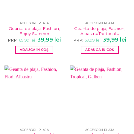
ACCESORII PLAJA
ACCESORII PLAJA
Geanta de plaja, Fashion,
Geanta de plaja, Fashion,
Enjoy Summer
Albastru/Portocaliu
Prețul
Prețul
Prețul
Pre
39,99
lei
39,99
lei
PRP:
69,99
lei
PRP:
69,99
lei
inițial
curent
inițial
cur
a
este:
a
este
ADAUGĂ ÎN COȘ
ADAUGĂ ÎN COȘ
fost:
39,99 lei.
fost:
39,9
69,99 lei.
69,99 lei.
ACCESORII PLAJA
ACCESORII PLAJA