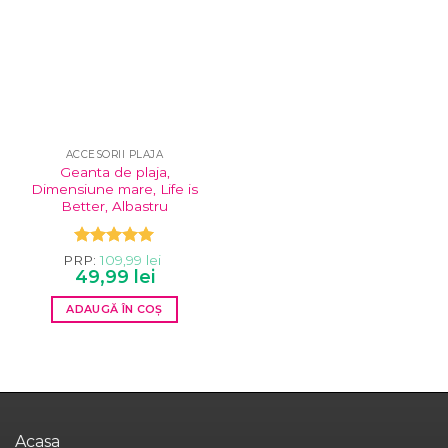
ACCESORII PLAJA
Geanta de plaja,
Dimensiune mare, Life is
Better, Albastru
Evaluat la
PRP:
109,99
lei
Prețul
Prețul
5.00
49,99
din 5
lei
inițial
curent
a
este:
ADAUGĂ ÎN COȘ
fost:
49,99 lei.
109,99 lei.
Acasa