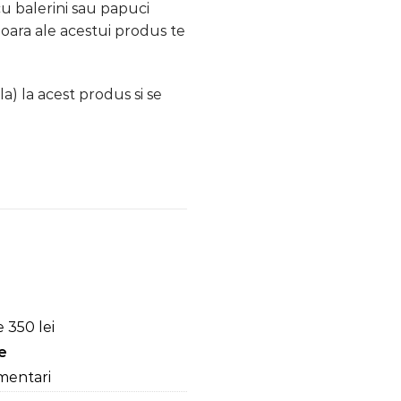
cu balerini sau papuci
rioara ale acestui produs te
a) la acest produs si se
alie, Crapatura, Alb/Negru
 350 lei
re
mentari