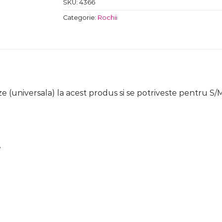
SKU:
4366
Categorie:
Rochii
e (universala) la acest produs si se potriveste pentru S
e