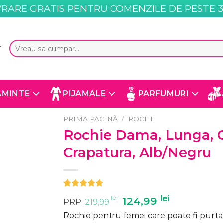
VRARE GRATIS PENTRU COMENZILE DE PESTE 35
Caută
T
după:
AMINTE
PIJAMALE
PARFUMURI
PRIMA PAGINĂ
/
ROCHII
Rochie Dama, Lunga, C
Crapatura, Alb/Negru
Evaluat la
2
lei
Prețul
lei
Prețul
124,99
PRP:
219,99
5.00
din 5
inițial
curent
pe baza a
Rochie pentru femei care poate fi purtat
evaluări de