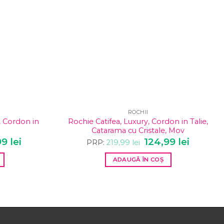
ROCHII
, Cordon in
Rochie Catifea, Luxury, Cordon in Talie,
Catarama cu Cristale, Mov
l
99
lei
Prețul
Prețul
124,99
lei
Prețul
PRP:
219,99
lei
curent
inițial
curent
este:
a
este:
ADAUGĂ ÎN COȘ
119,99 lei.
fost:
124,99 lei.
 lei.
219,99 lei.