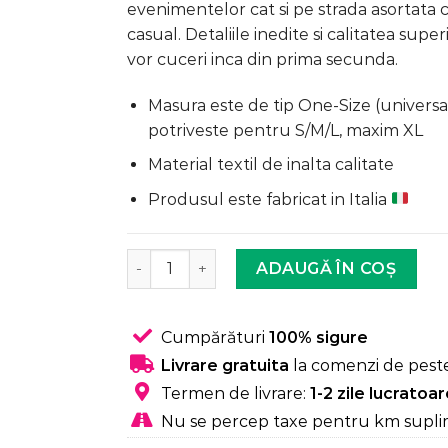
a
este:
la clienți
evenimentelor cat si pe strada asortata 
fost:
124,99 lei.
casual. Detaliile inedite si calitatea supe
219,99 lei.
vor cuceri inca din prima secunda.
Masura este de tip One-Size (universal
potriveste pentru S/M/L, maxim XL
Material textil de inalta calitate
Produsul este fabricat in Italia
Cantitate Rochie Dama, Lunga, Cordon in T
ADAUGĂ ÎN COȘ
Cumpărături
100% sigure
Livrare gratuita
la comenzi de peste
Termen de livrare:
1-2 zile lucratoa
Nu se percep taxe pentru km supli