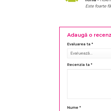
5
din 5
Este foarte f
Adaugă o recen
Evaluarea ta
*
Recenzia ta
*
Nume
*