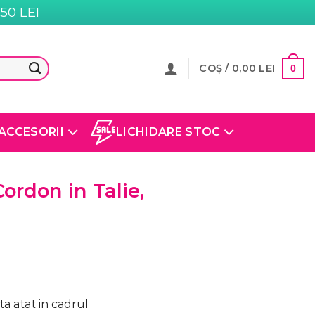
0 LEI
COȘ /
0,00
LEI
0
ACCESORII
LICHIDARE STOC
ordon in Talie,
a atat in cadrul