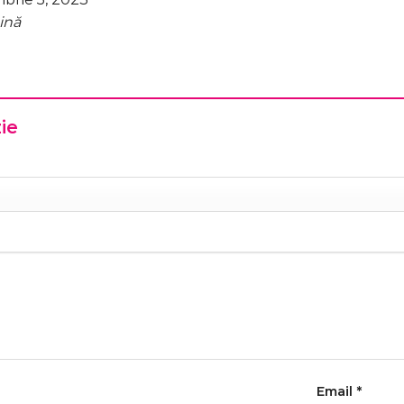
ăină
zie
Email
*