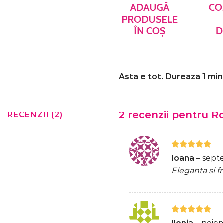
Asta e tot. Dureaza 1 min
2 recenzii pentru
Ro
RECENZII (2)
Evaluat la
Ioana
–
sept
5
din 5
Eleganta si f
Evaluat la
Ilonia
–
noiem