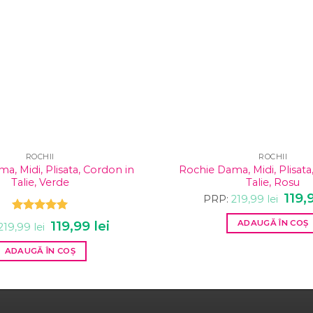
ROCHII
ROCHII
a, Midi, Plisata, Cordon in
Rochie Dama, Midi, Plisata
Talie, Verde
Talie, Rosu
Prețu
119,
PRP:
219,99
lei
inițial
a
Evaluat la
Prețul
119,99
lei
Prețul
ADAUGĂ ÎN COȘ
fost:
219,99
lei
5.00
din 5
inițial
curent
219,99
a
este:
ADAUGĂ ÎN COȘ
fost:
119,99 lei.
219,99 lei.