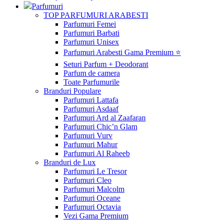
Parfumuri
TOP PARFUMURI ARABESTI
Parfumuri Femei
Parfumuri Barbati
Parfumuri Unisex
Parfumuri Arabesti Gama Premium ⭐
Seturi Parfum + Deodorant
Parfum de camera
Toate Parfumurile
Branduri Populare
Parfumuri Lattafa
Parfumuri Asdaaf
Parfumuri Ard al Zaafaran
Parfumuri Chic’n Glam
Parfumuri Vurv
Parfumuri Mahur
Parfumuri Al Raheeb
Branduri de Lux
Parfumuri Le Tresor
Parfumuri Cleo
Parfumuri Malcolm
Parfumuri Oceane
Parfumuri Octavia
Vezi Gama Premium