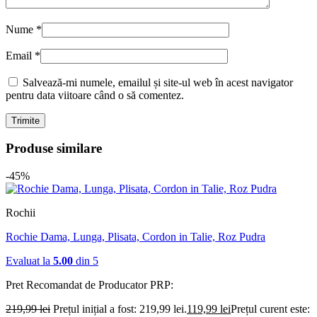
Nume
*
Email
*
Salvează-mi numele, emailul și site-ul web în acest navigator
pentru data viitoare când o să comentez.
Produse similare
-45%
Rochii
Rochie Dama, Lunga, Plisata, Cordon in Talie, Roz Pudra
Evaluat la
5.00
din 5
Pret Recomandat de Producator
PRP:
219,99
lei
Prețul inițial a fost: 219,99 lei.
119,99
lei
Prețul curent este: