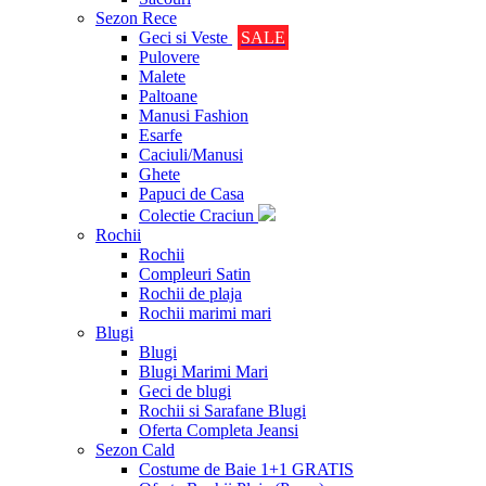
Sezon Rece
Geci si Veste
SALE
Pulovere
Malete
Paltoane
Manusi Fashion
Esarfe
Caciuli/Manusi
Ghete
Papuci de Casa
Colectie Craciun
Rochii
Rochii
Compleuri Satin
Rochii de plaja
Rochii marimi mari
Blugi
Blugi
Blugi Marimi Mari
Geci de blugi
Rochii si Sarafane Blugi
Oferta Completa Jeansi
Sezon Cald
Costume de Baie 1+1 GRATIS