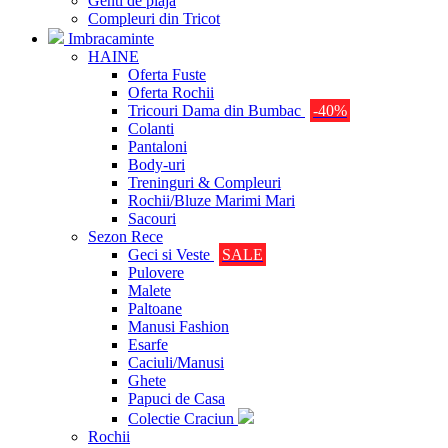
Genti de plaja
Compleuri din Tricot
Imbracaminte
HAINE
Oferta Fuste
Oferta Rochii
Tricouri Dama din Bumbac
-40%
Colanti
Pantaloni
Body-uri
Treninguri & Compleuri
Rochii/Bluze Marimi Mari
Sacouri
Sezon Rece
Geci si Veste
SALE
Pulovere
Malete
Paltoane
Manusi Fashion
Esarfe
Caciuli/Manusi
Ghete
Papuci de Casa
Colectie Craciun
Rochii