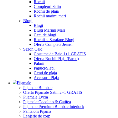
Rochii
Compleuri Satin
Rochii de plaja
Rochii marimi mari
Blugi
Blugi
Blugi Marimi Mari
Geci de blugi
Rochii si Sarafane Blugi
Oferta Completa Jeansi
Sezon Cald
Costume de Baie 1+1 GRATIS
Oferta Rochii Plaja (Pareo)
Palarii
Papuci/Slapi
Genti de plaja
Accesorii Plaja
Pijamale
Pijamale Bumbac
Oferta Pijamale Satin 2+1 GRATIS
Pijamale Lycra
Pijamale Cocolino & Catifea
Pijamale Premium Bumbac Interlock
Pantaloni Pijama
Lenjerie de corp