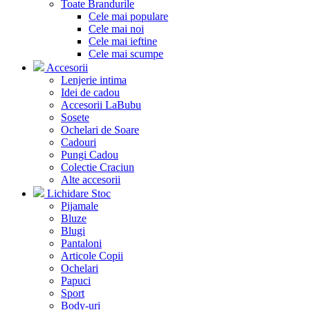
Toate Brandurile
Cele mai populare
Cele mai noi
Cele mai ieftine
Cele mai scumpe
Accesorii
Lenjerie intima
Idei de cadou
Accesorii LaBubu
Sosete
Ochelari de Soare
Cadouri
Pungi Cadou
Colectie Craciun
Alte accesorii
Lichidare Stoc
Pijamale
Bluze
Blugi
Pantaloni
Articole Copii
Ochelari
Papuci
Sport
Body-uri