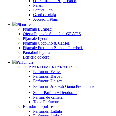
Oferta Rochii Plaja (Pareo)
Palarii
Papuci/Slapi
Genti de plaja
Accesorii Plaja
Pijamale
Pijamale Bumbac
Oferta Pijamale Satin 2+1 GRATIS
Pijamale Lycra
Pijamale Cocolino & Catifea
Pijamale Premium Bumbac Interlock
Pantaloni Pijama
Lenjerie de corp
Parfumuri
TOP PARFUMURI ARABESTI
Parfumuri Femei
Parfumuri Barbati
Parfumuri Unisex
Parfumuri Arabesti Gama Premium ⭐
Seturi Parfum + Deodorant
Parfum de camera
Toate Parfumurile
Branduri Populare
Parfumuri Lattafa
Parfumuri Asdaaf