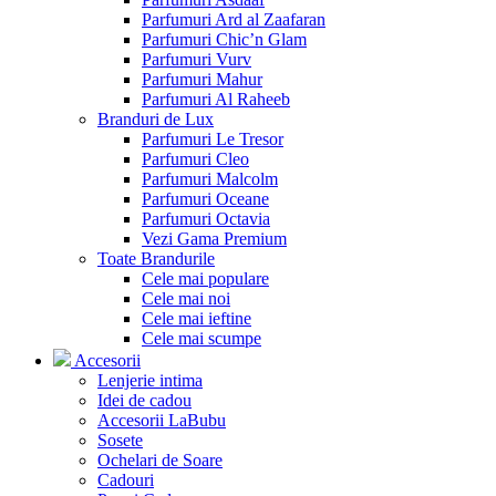
Parfumuri Ard al Zaafaran
Parfumuri Chic’n Glam
Parfumuri Vurv
Parfumuri Mahur
Parfumuri Al Raheeb
Branduri de Lux
Parfumuri Le Tresor
Parfumuri Cleo
Parfumuri Malcolm
Parfumuri Oceane
Parfumuri Octavia
Vezi Gama Premium
Toate Brandurile
Cele mai populare
Cele mai noi
Cele mai ieftine
Cele mai scumpe
Accesorii
Lenjerie intima
Idei de cadou
Accesorii LaBubu
Sosete
Ochelari de Soare
Cadouri