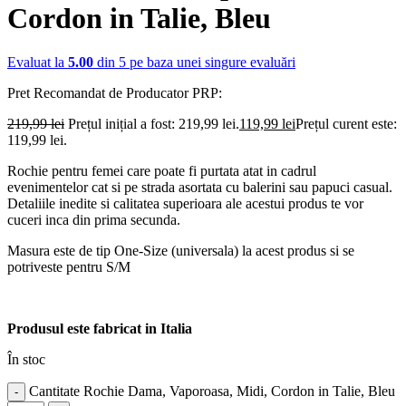
Cordon in Talie, Bleu
Evaluat la
5.00
din 5 pe baza unei singure evaluări
Pret Recomandat de Producator
PRP:
219,99
lei
Prețul inițial a fost: 219,99 lei.
119,99
lei
Prețul curent este:
119,99 lei.
Rochie pentru femei care poate fi purtata atat in cadrul
evenimentelor cat si pe strada asortata cu balerini sau papuci casual.
Detaliile inedite si calitatea superioara ale acestui produs te vor
cuceri inca din prima secunda.
Masura este de tip One-Size (universala) la acest produs si se
potriveste pentru S/M
Produsul este fabricat in Italia
În stoc
Cantitate Rochie Dama, Vaporoasa, Midi, Cordon in Talie, Bleu