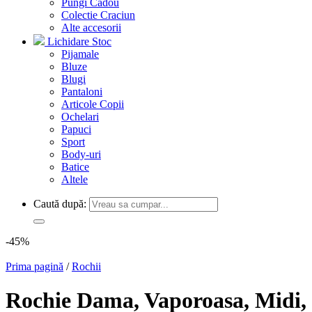
Pungi Cadou
Colectie Craciun
Alte accesorii
Lichidare Stoc
Pijamale
Bluze
Blugi
Pantaloni
Articole Copii
Ochelari
Papuci
Sport
Body-uri
Batice
Altele
Caută după:
-45%
Prima pagină
/
Rochii
Rochie Dama, Vaporoasa, Midi,