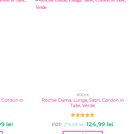
ROCHII
, Cordon in
Rochie Dama, Lunga, Satin, Cordon in
Talie, Verde
Evaluat la
l
99
lei
Prețul
Prețul
124,99
lei
Prețul
PRP:
219,99
lei
5.00
din 5
curent
inițial
curent
este:
a
este: