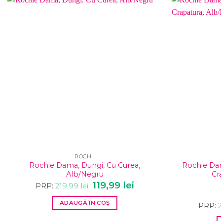
ROCHII
Rochie Dama, Dungi, Cu Curea,
Rochie Dam
Alb/Negru
Cr
Prețul
119,99
lei
Prețul
PRP:
219,99
lei
inițial
curent
a
este:
ADAUGĂ ÎN COȘ
fost:
119,99 lei.
PRP:
219,99 lei.