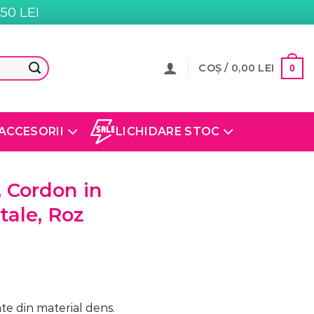
0 LEI
COȘ /
0,00
LEI
0
ACCESORII
LICHIDARE STOC
, Cordon in
tale, Roz
te din material dens.