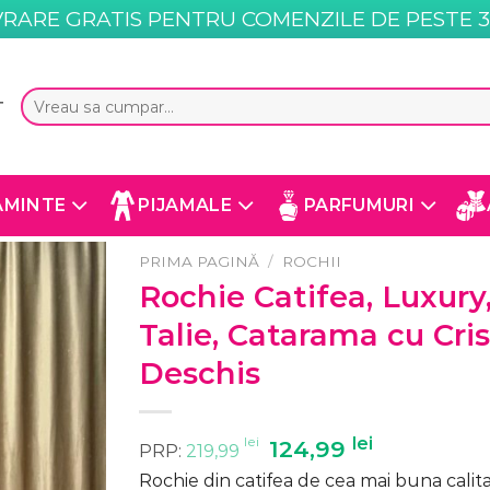
VRARE GRATIS PENTRU COMENZILE DE PESTE 35
Caută
T
după:
AMINTE
PIJAMALE
PARFUMURI
PRIMA PAGINĂ
/
ROCHII
Rochie Catifea, Luxury
Talie, Catarama cu Cris
Deschis
lei
Prețul
lei
Prețul
124,99
PRP:
219,99
inițial
curent
Rochie din catifea de cea mai buna calita