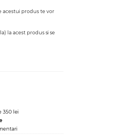
le acestui produs te vor
a) la acest produs si se
 350 lei
re
mentari