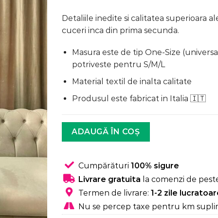
a
este:
fost:
124,99 lei.
Detaliile inedite si calitatea superioara a
219,99 lei.
cuceri inca din prima secunda.
Masura este de tip One-Size (universal
potriveste pentru S/M/L
Material textil de inalta calitate
Produsul este fabricat in Italia
🇮🇹
ADAUGĂ ÎN COȘ
Cumpărături
100% sigure
Livrare gratuita
la comenzi de peste
Termen de livrare:
1-2 zile lucratoa
Nu se percep taxe pentru km supli