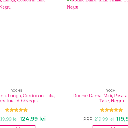
ROCHII
ROCHII
a, Lunga, Cordon in Talie,
Rochie Dama, Midi, Plisata
apatura, Alb/Negru
Talie, Negru
Evaluat la
Evaluat la
Prețul
124,99
lei
Prețul
Prețu
119,
219,99
lei
PRP:
219,99
lei
5.00
din 5
5.00
din 5
inițial
curent
inițial
a
este:
a