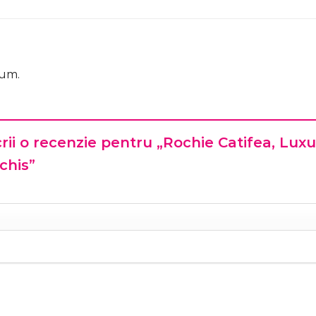
cum.
crii o recenzie pentru „Rochie Catifea, Lux
schis”