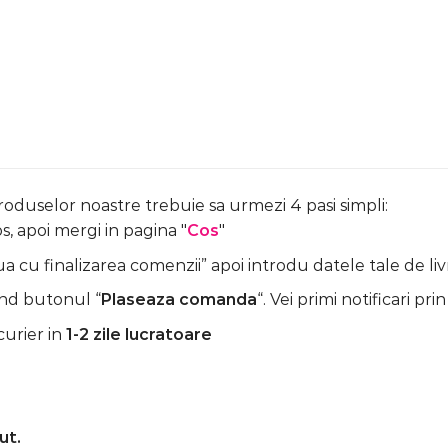
produselor noastre trebuie sa urmezi 4 pasi simpli:
, apoi mergi in pagina "
Cos
"
 cu finalizarea comenzii” apoi introdu datele tale de liv
nd butonul “
Plaseaza comanda
“. Vei primi notificari prin
curier in
1-2 zile lucratoare
ut.