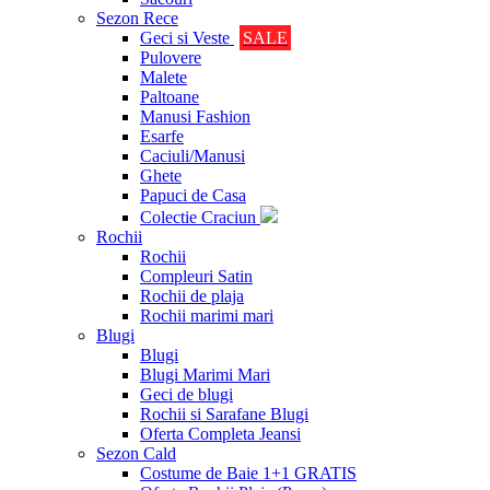
Sezon Rece
Geci si Veste
SALE
Pulovere
Malete
Paltoane
Manusi Fashion
Esarfe
Caciuli/Manusi
Ghete
Papuci de Casa
Colectie Craciun
Rochii
Rochii
Compleuri Satin
Rochii de plaja
Rochii marimi mari
Blugi
Blugi
Blugi Marimi Mari
Geci de blugi
Rochii si Sarafane Blugi
Oferta Completa Jeansi
Sezon Cald
Costume de Baie 1+1 GRATIS