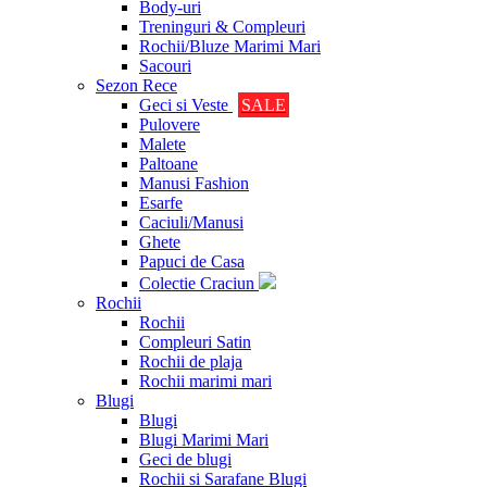
Body-uri
Treninguri & Compleuri
Rochii/Bluze Marimi Mari
Sacouri
Sezon Rece
Geci si Veste
SALE
Pulovere
Malete
Paltoane
Manusi Fashion
Esarfe
Caciuli/Manusi
Ghete
Papuci de Casa
Colectie Craciun
Rochii
Rochii
Compleuri Satin
Rochii de plaja
Rochii marimi mari
Blugi
Blugi
Blugi Marimi Mari
Geci de blugi
Rochii si Sarafane Blugi