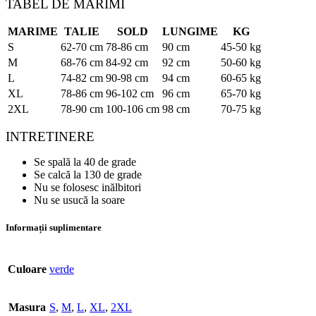
TABEL DE MARIMI
MARIME
TALIE
SOLD
LUNGIME
KG
S
62-70 cm
78-86 cm
90 cm
45-50 kg
M
68-76 cm
84-92 cm
92 cm
50-60 kg
L
74-82 cm
90-98 cm
94 cm
60-65 kg
XL
78-86 cm
96-102 cm
96 cm
65-70 kg
2XL
78-90 cm
100-106 cm
98 cm
70-75 kg
INTRETINERE
Se spală la 40 de grade
Se calcă la 130 de grade
Nu se folosesc inălbitori
Nu se usucă la soare
Informații suplimentare
Culoare
verde
Masura
S
,
M
,
L
,
XL
,
2XL