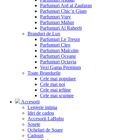
Parfumuri Ard al Zaafaran
Parfumuri Chic’n Glam
Parfumuri Vurv
Parfumuri Mahur
Parfumuri Al Raheeb
Branduri de Lux
Parfumuri Le Tresor
Parfumuri Cleo
Parfumuri Malcolm
Parfumuri Oceane
Parfumuri Octavia
Vezi Gama Premium
Toate Brandurile
Cele mai populare
Cele mai noi
Cele mai ieftine
Cele mai scumpe
Accesorii
Lenjerie intima
Idei de cadou
Accesorii LaBubu
Sosete
Ochelari de Soare
Cadouri