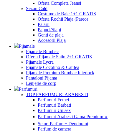
Oferta Completa Jeansi
Sezon Cald
Costume de Baie 1+1 GRATIS
Oferta Rochii Plaja (Pareo)
Palarii
Papuci/Slapi
Genti de plaja
Accesorii Plaja
Pijamale
Pijamale Bumbac
Oferta Pijamale Satin 2+1 GRATIS
Pijamale Lycra
Pijamale Cocolino & Catifea
Pijamale Premium Bumbac Interlock
Pantaloni Pijama
Lenjerie de corp
Parfumuri
TOP PARFUMURI ARABESTI
Parfumuri Femei
Parfumuri Barbati
Parfumuri Unisex
Parfumuri Arabesti Gama Premium ⭐
Seturi Parfum + Deodorant
Parfum de camera