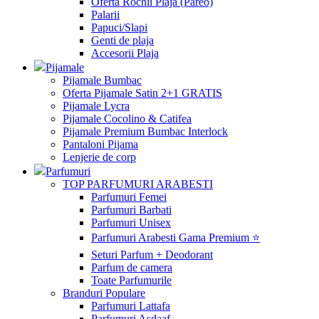
Oferta Rochii Plaja (Pareo)
Palarii
Papuci/Slapi
Genti de plaja
Accesorii Plaja
Pijamale
Pijamale Bumbac
Oferta Pijamale Satin 2+1 GRATIS
Pijamale Lycra
Pijamale Cocolino & Catifea
Pijamale Premium Bumbac Interlock
Pantaloni Pijama
Lenjerie de corp
Parfumuri
TOP PARFUMURI ARABESTI
Parfumuri Femei
Parfumuri Barbati
Parfumuri Unisex
Parfumuri Arabesti Gama Premium ⭐
Seturi Parfum + Deodorant
Parfum de camera
Toate Parfumurile
Branduri Populare
Parfumuri Lattafa
Parfumuri Asdaaf