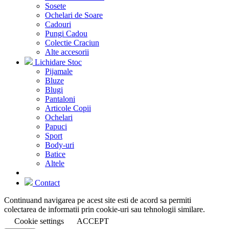
Sosete
Ochelari de Soare
Cadouri
Pungi Cadou
Colectie Craciun
Alte accesorii
Lichidare Stoc
Pijamale
Bluze
Blugi
Pantaloni
Articole Copii
Ochelari
Papuci
Sport
Body-uri
Batice
Altele
Contact
Continuand navigarea pe acest site esti de acord sa permiti
colectarea de informatii prin cookie-uri sau tehnologii similare.
Cookie settings
ACCEPT