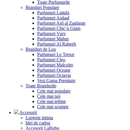
Toate Parfumurile
Branduri Populare
Parfumuri Lattafa
Parfumuri Asdaaf
Parfumuri Ard al Zaafaran
Parfumuri Chic’n Glam
Parfumuri Vurv
Parfumuri Mahur
Parfumuri Al Raheeb
Branduri de Lux
Parfumuri Le Tresor
Parfumuri Cleo
Parfumuri Malcolm
Parfumuri Oceane
Parfumuri Octavia
Vezi Gama Premium
Toate Brandurile
Cele mai populare
Cele mai noi
Cele mai ieftine
Cele mai scumpe
Accesorii
Lenjerie intima
Idei de cadou
Accesorii LaBubu