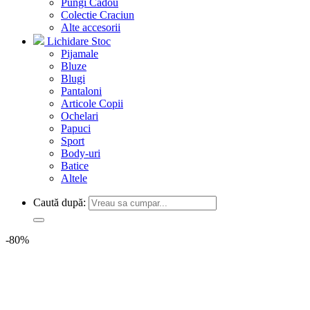
Pungi Cadou
Colectie Craciun
Alte accesorii
Lichidare Stoc
Pijamale
Bluze
Blugi
Pantaloni
Articole Copii
Ochelari
Papuci
Sport
Body-uri
Batice
Altele
Caută după:
-80%