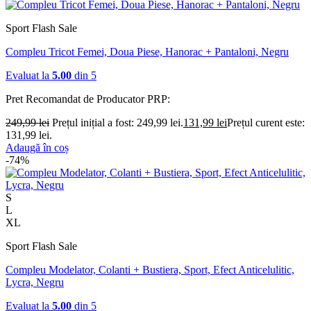
Sport Flash Sale
Compleu Tricot Femei, Doua Piese, Hanorac + Pantaloni, Negru
Evaluat la
5.00
din 5
Pret Recomandat de Producator
PRP:
249,99
lei
Prețul inițial a fost: 249,99 lei.
131,99
lei
Prețul curent este:
131,99 lei.
Adaugă în coș
-74%
S
L
XL
Sport Flash Sale
Compleu Modelator, Colanti + Bustiera, Sport, Efect Anticelulitic,
Lycra, Negru
Evaluat la
5.00
din 5