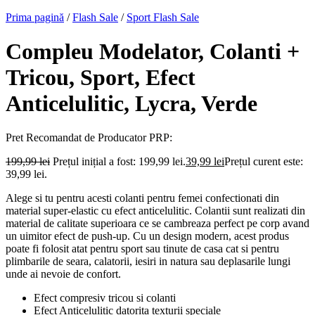
Prima pagină
/
Flash Sale
/
Sport Flash Sale
Compleu Modelator, Colanti +
Tricou, Sport, Efect
Anticelulitic, Lycra, Verde
Pret Recomandat de Producator
PRP:
199,99
lei
Prețul inițial a fost: 199,99 lei.
39,99
lei
Prețul curent este:
39,99 lei.
Alege si tu pentru acesti colanti pentru femei confectionati din
material super-elastic cu efect anticelulitic. Colantii sunt realizati din
material de calitate superioara ce se cambreaza perfect pe corp avand
un uimitor efect de push-up. Cu un design modern, acest produs
poate fi folosit atat pentru sport sau tinute de casa cat si pentru
plimbarile de seara, calatorii, iesiri in natura sau deplasarile lungi
unde ai nevoie de confort.
Efect compresiv tricou si colanti
Efect Anticelulitic datorita texturii speciale