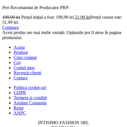
Pret Recomandat de Producator
PRP:
199,99
lei
Prețul inițial a fost: 199,99 lei.
51,99
lei
Prețul curent este:
51,99 lei.
Cumpara
Acest produs are mai multe variații. Opțiunile pot fi alese în pagina
produsului.
Acasa
Produse
Cum cumpar
Coș
Contul meu
Recenzii clienti
Contact
Politica cookie-uri
GDPR
Termeni si conditii
Anulare Comanda
Retur
ANPC
INTISIMO FASHION SRL