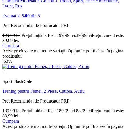
Compleu Modelator, Colanti + Tricou, Sport, Efect Anticelulitic,
Lycra, Roz
Evaluat la
5.00
din 5
Pret Recomandat de Producator
PRP:
199,99
lei
Prețul inițial a fost: 199,99 lei.
39,99
lei
Prețul curent este:
39,99 lei.
Cumpara
Acest produs are mai multe variații. Opțiunile pot fi alese în pagina
produsului.
-53%
L
Sport Flash Sale
Trening pentru Femei, 2 Piese, Catifea, Auriu
Pret Recomandat de Producator
PRP:
189,99
lei
Prețul inițial a fost: 189,99 lei.
88,99
lei
Prețul curent este:
88,99 lei.
Cumpara
Acest produs are mai multe variații. Opțiunile pot fi alese în pagina