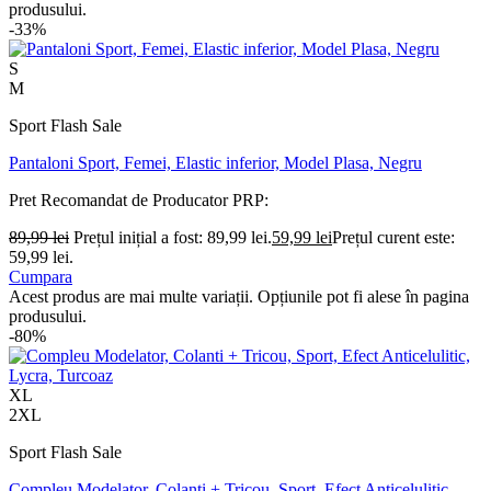
produsului.
-33%
S
M
Sport Flash Sale
Pantaloni Sport, Femei, Elastic inferior, Model Plasa, Negru
Pret Recomandat de Producator
PRP:
89,99
lei
Prețul inițial a fost: 89,99 lei.
59,99
lei
Prețul curent este:
59,99 lei.
Cumpara
Acest produs are mai multe variații. Opțiunile pot fi alese în pagina
produsului.
-80%
XL
2XL
Sport Flash Sale
Compleu Modelator, Colanti + Tricou, Sport, Efect Anticelulitic,