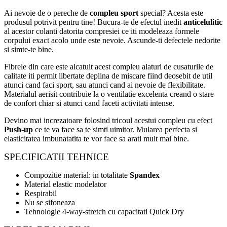
Ai nevoie de o pereche de
compleu sport
special? Acesta este
produsul potrivit pentru tine! Bucura-te de efectul inedit
anticelulitic
al acestor colanti datorita compresiei ce iti modeleaza formele
corpului exact acolo unde este nevoie. Ascunde-ti defectele nedorite
si simte-te bine.
Fibrele din care este alcatuit acest compleu alaturi de cusaturile de
calitate iti permit libertate deplina de miscare fiind deosebit de util
atunci cand faci sport, sau atunci cand ai nevoie de flexibilitate.
Materialul aerisit contribuie la o ventilatie excelenta creand o stare
de confort chiar si atunci cand faceti activitati intense.
Devino mai increzatoare folosind tricoul acestui compleu cu efect
Push-up
ce te va face sa te simti uimitor. Mularea perfecta si
elasticitatea imbunatatita te vor face sa arati mult mai bine.
SPECIFICATII TEHNICE
Compozitie material: in totalitate
Spandex
Material elastic modelator
Respirabil
Nu se sifoneaza
Tehnologie 4-way-stretch cu capacitati Quick Dry