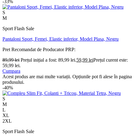
-33%
S
M
Sport Flash Sale
Pantaloni Sport, Femei, Elastic inferior, Model Plasa, Negru
Pret Recomandat de Producator
PRP:
89,99
lei
Prețul inițial a fost: 89,99 lei.
59,99
lei
Prețul curent este:
59,99 lei.
Cumpara
Acest produs are mai multe variații. Opțiunile pot fi alese în pagina
produsului.
-40%
S
M
L
XL
2XL
Sport Flash Sale