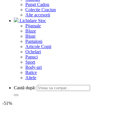
Pungi Cadou
Colectie Craciun
Alte accesorii
Lichidare Stoc
Pijamale
Bluze
Blugi
Pantaloni
Articole Copii
Ochelari
Papuci
Sport
Body-uri
Batice
Altele
Caută după:
-51%