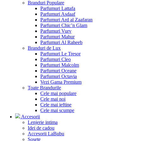
Branduri Populare
Parfumuri Lattafa
Parfumuri Asdaaf
Parfumuri Ard al Zaafaran
Parfumuri Chic’n Glam
Parfumuri Vurv
Parfumuri Mahur
Parfumuri Al Raheeb
Branduri de Lux
Parfumuri Le Tresor
Parfumuri Cleo
Parfumuri Malcolm
Parfumuri Oceane
Parfumuri Octavia
Vezi Gama Premium
Toate Brandurile
Cele mai populare
Cele mai noi
Cele mai ieftine
Cele mai scumpe
Accesorii
Lenjerie intima
Idei de cadou
Accesorii LaBubu
Sosete