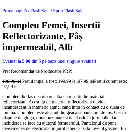
Prima pagină
/
Flash Sale
/
Sport Flash Sale
Compleu Femei, Insertii
Reflectorizante, Fâș
impermeabil, Alb
Evaluat la
5.00
din 5 pe baza unei singure evaluări
Pret Recomandat de Producator
PRP:
199,99
lei
Prețul inițial a fost: 199,99 lei.
97,99
lei
Prețul curent este:
97,99 lei.
Compleu din fas de culoare alba cu insertii din material
reflectorizant. Acest tip de material reflectorizant devine
incandescent in intuneric atunci cand intra in contact cu o sursa de
lumina. Compleul este alcatuit din geaca si pantaloni de fas. Geaca
dispune de gluga, doua buzunare si de elastic in jurul taliei iar
inchiderea se face cu ajutorul fermoarului. Pantalonul dispune
deasemenea de elastic atat in jurul taliei cat si la nivelul gleznei. Fii