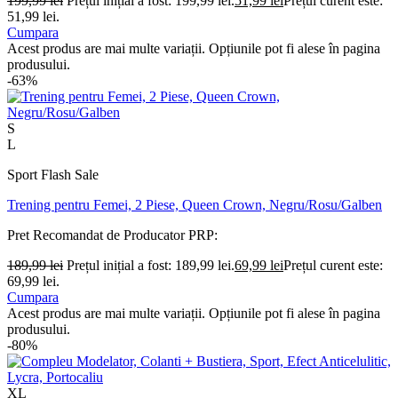
199,99
lei
Prețul inițial a fost: 199,99 lei.
51,99
lei
Prețul curent este:
51,99 lei.
Cumpara
Acest produs are mai multe variații. Opțiunile pot fi alese în pagina
produsului.
-63%
S
L
Sport Flash Sale
Trening pentru Femei, 2 Piese, Queen Crown, Negru/Rosu/Galben
Pret Recomandat de Producator
PRP:
189,99
lei
Prețul inițial a fost: 189,99 lei.
69,99
lei
Prețul curent este:
69,99 lei.
Cumpara
Acest produs are mai multe variații. Opțiunile pot fi alese în pagina
produsului.
-80%
XL