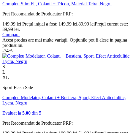
Compleu Slim Fit, Colanti + Tricou, Material Tetra, Negru
Pret Recomandat de Producator
PRP:
149,99
lei
Prețul inițial a fost: 149,99 lei.
89,99
lei
Prețul curent este:
89,99 lei.
Cumpara
Acest produs are mai multe variații. Opțiunile pot fi alese în pagina
produsului.
-74%
S
L
XL
Sport Flash Sale
Compleu Modelator, Colanti + Bustiera, Sport, Efect Anticelulitic,
Lycra, Negru
Evaluat la
5.00
din 5
Pret Recomandat de Producator
PRP: