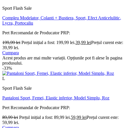
Sport Flash Sale
Compleu Modelator, Colanti + Bustiera, Sport, Efect Anticelulitic,
Lycra, Portocaliu
Pret Recomandat de Producator
PRP:
199,99
lei
Prețul inițial a fost: 199,99 lei.
39,99
lei
Prețul curent este:
39,99 lei.
Cumpara
Acest produs are mai multe variații. Opțiunile pot fi alese în pagina
produsului.
-33%
L
Sport Flash Sale
Pantaloni Sport, Femei, Elastic inferior, Model Simplu, Roz
Pret Recomandat de Producator
PRP:
89,99
lei
Prețul inițial a fost: 89,99 lei.
59,99
lei
Prețul curent este:
59,99 lei.
Cumpara