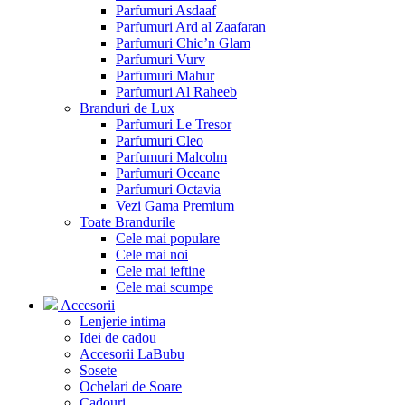
Parfumuri Asdaaf
Parfumuri Ard al Zaafaran
Parfumuri Chic’n Glam
Parfumuri Vurv
Parfumuri Mahur
Parfumuri Al Raheeb
Branduri de Lux
Parfumuri Le Tresor
Parfumuri Cleo
Parfumuri Malcolm
Parfumuri Oceane
Parfumuri Octavia
Vezi Gama Premium
Toate Brandurile
Cele mai populare
Cele mai noi
Cele mai ieftine
Cele mai scumpe
Accesorii
Lenjerie intima
Idei de cadou
Accesorii LaBubu
Sosete
Ochelari de Soare
Cadouri