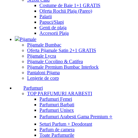
Costume de Baie 1+1 GRATIS
Oferta Rochii Plaja (Pareo)
Palarii
Papuci/Slapi
Genti de plaja
Accesorii Plaja
Pijamale
Pijamale Bumbac
Oferta Pijamale Satin 2+1 GRATIS
Pijamale Lycra
Pijamale Cocolino & Catifea
Pijamale Premium Bumbac Interlock
Pantaloni Pijama
Lenjerie de corp
Parfumuri
TOP PARFUMURI ARABESTI
Parfumuri Femei
Parfumuri Barbati
Parfumuri Unisex
Parfumuri Arabesti Gama Premium ⭐
Seturi Parfum + Deodorant
Parfum de camera
Toate Parfumurile