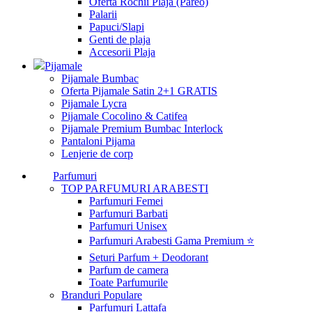
Oferta Rochii Plaja (Pareo)
Palarii
Papuci/Slapi
Genti de plaja
Accesorii Plaja
Pijamale
Pijamale Bumbac
Oferta Pijamale Satin 2+1 GRATIS
Pijamale Lycra
Pijamale Cocolino & Catifea
Pijamale Premium Bumbac Interlock
Pantaloni Pijama
Lenjerie de corp
Parfumuri
TOP PARFUMURI ARABESTI
Parfumuri Femei
Parfumuri Barbati
Parfumuri Unisex
Parfumuri Arabesti Gama Premium ⭐
Seturi Parfum + Deodorant
Parfum de camera
Toate Parfumurile
Branduri Populare
Parfumuri Lattafa