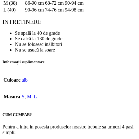
M (38)
86-90 cm
68-72 cm
90-94 cm
L (40)
90-96 cm
74-76 cm
94-98 cm
INTRETINERE
Se spală la 40 de grade
Se calcă la 130 de grade
Nu se folosesc inălbitori
Nu se usucă la soare
Informații suplimentare
Culoare
alb
Masura
S
,
M
,
L
CUM CUMPAR?
Pentru a intra in posesia produselor noastre trebuie sa urmezi 4 pasi
simpli: