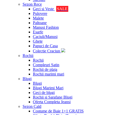
Sezon Rece
Geci si Veste
SALE
Pulovere
Malete
Paltoane
Manusi Fashion
Esarfe
Caciuli/Manusi
Ghete
Papuci de Casa
Colectie Craciun
Rochii
Rochii
Compleuri Satin
Rochii de plaja
Rochii marimi mari
Blugi
Blugi
Blugi Marimi Mari
Geci de blugi
Rochii si Sarafane Blugi
Oferta Completa Jeansi
Sezon Cald
Costume de Baie 1+1 GRATIS