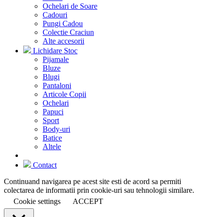
Ochelari de Soare
Cadouri
Pungi Cadou
Colectie Craciun
Alte accesorii
Lichidare Stoc
Pijamale
Bluze
Blugi
Pantaloni
Articole Copii
Ochelari
Papuci
Sport
Body-uri
Batice
Altele
Contact
Continuand navigarea pe acest site esti de acord sa permiti
colectarea de informatii prin cookie-uri sau tehnologii similare.
Cookie settings
ACCEPT