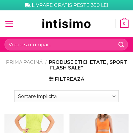
Skip
LIVRARE GRATIS PESTE 350 LEI
to
content
0
Caută
după:
PRIMA PAGINĂ
/
PRODUSE ETICHETATE „SPORT
FLASH SALE”
FILTREAZĂ