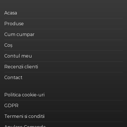
multe
variații.
Acasa
Opțiunile
Produse
pot
fi
Cum cumpar
alese
în
Coș
pagina
produsului.
Contul meu
Recenzii clienti
Contact
Politica cookie-uri
GDPR
Termeni si conditii