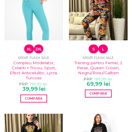
variații.
variații.
Opțiunile
Opțiunile
pot
pot
fi
fi
alese
alese
în
în
pagina
pagina
produsului.
produsului.
XL
2XL
S
L
SPORT FLASH SALE
SPORT FLASH SALE
Compleu Modelator,
Trening pentru Femei, 2
Colanti + Tricou, Sport,
Piese, Queen Crown,
Efect Anticelulitic, Lycra,
Negru/Rosu/Galben
Turcoaz
PRP:
189,99
lei
Prețul
Prețul
69,99
lei
PRP:
199,99
lei
inițial
curent
Prețul
Prețul
39,99
lei
a
este:
inițial
curent
CUMPARA
fost:
69,99 lei.
a
este:
189,99 lei.
CUMPARA
fost:
39,99 lei.
Acest
199,99 lei.
Acest
produs
produs
are
are
mai
mai
multe
multe
variații.