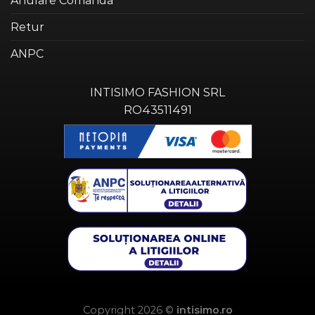
Anulare Comanda
Retur
ANPC
INTISIMO FASHION SRL
RO43511491
Copyright 2026 ©
intisimo.ro