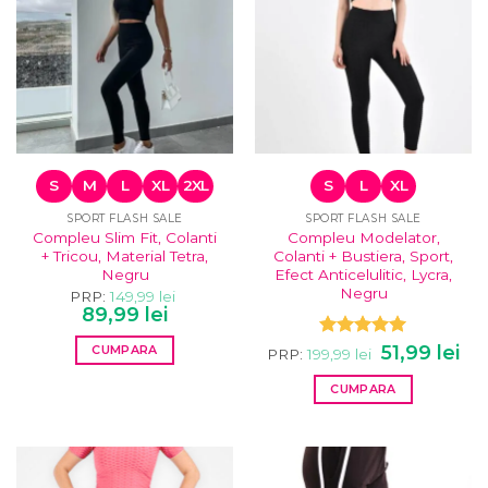
variații.
Opțiunile
pot
fi
alese
în
pagina
produsului.
S
M
L
XL
2XL
S
L
XL
SPORT FLASH SALE
SPORT FLASH SALE
Compleu Slim Fit, Colanti
Compleu Modelator,
+ Tricou, Material Tetra,
Colanti + Bustiera, Sport,
Negru
Efect Anticelulitic, Lycra,
Negru
PRP:
149,99
lei
Prețul
Prețul
89,99
lei
inițial
curent
a
este:
Prețul
Pre
Evaluat la
51,99
lei
CUMPARA
fost:
89,99 lei.
PRP:
199,99
lei
inițial
cur
149,99 lei.
5.00
din 5
Acest
a
este
CUMPARA
fost:
51,99
produs
199,99 lei.
Acest
are
produs
mai
are
multe
mai