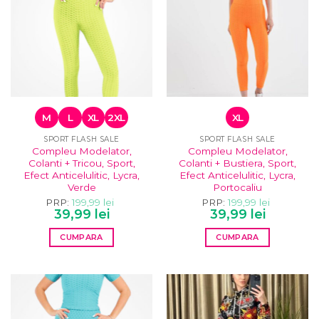
M
L
XL
2XL
XL
SPORT FLASH SALE
SPORT FLASH SALE
Compleu Modelator,
Compleu Modelator,
Colanti + Tricou, Sport,
Colanti + Bustiera, Sport,
Efect Anticelulitic, Lycra,
Efect Anticelulitic, Lycra,
Verde
Portocaliu
PRP:
199,99
lei
PRP:
199,99
lei
Prețul
Prețul
Prețul
Prețul
39,99
lei
39,99
lei
inițial
curent
inițial
curent
a
este:
a
este:
CUMPARA
CUMPARA
fost:
39,99 lei.
fost:
39,99 lei.
199,99 lei.
199,99 lei.
Acest
Acest
produs
produs
are
are
mai
mai
multe
multe