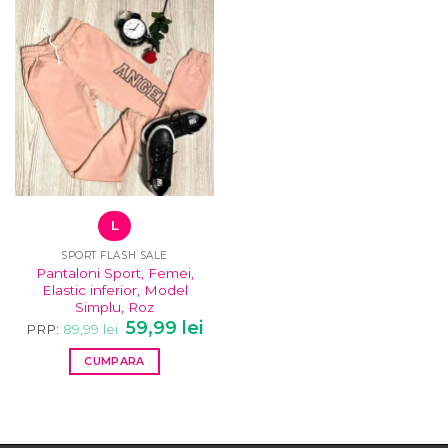
variații.
are
Opțiunile
mai
pot
multe
fi
variații.
alese
Opțiunile
în
pot
pagina
fi
produsului.
alese
în
pagina
produsului.
L
SPORT FLASH SALE
Pantaloni Sport, Femei,
Elastic inferior, Model
Simplu, Roz
Prețul
Prețul
59,99
lei
PRP:
89,99
lei
inițial
curent
a
este:
CUMPARA
fost:
59,99 lei.
89,99 lei.
Acest
produs
are
mai