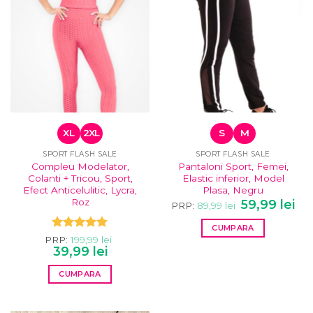
variații.
multe
Opțiunile
variații.
pot
Opțiunile
fi
pot
alese
fi
în
alese
pagina
în
produsului.
pagina
produsului.
XL
2XL
S
M
SPORT FLASH SALE
SPORT FLASH SALE
Compleu Modelator,
Pantaloni Sport, Femei,
Colanti + Tricou, Sport,
Elastic inferior, Model
Efect Anticelulitic, Lycra,
Plasa, Negru
Roz
Prețul
Pre
59,99
lei
PRP:
89,99
lei
inițial
cur
a
este
CUMPARA
fost:
59,9
Evaluat la
89,99 lei.
PRP:
199,99
lei
Acest
Prețul
Prețul
5.00
39,99
din 5
lei
inițial
curent
produs
a
este:
are
CUMPARA
fost:
39,99 lei.
199,99 lei.
mai
Acest
multe
produs