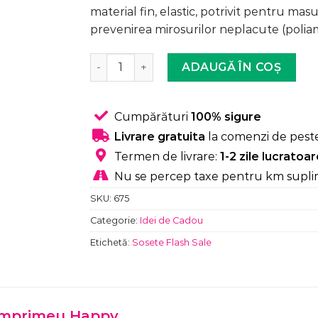
a
este:
material fin, elastic, potrivit pentru mas
fost:
11,99 lei.
prevenirea mirosurilor neplacute (polia
22,99 lei.
Cantitate Sosete Fashion Scurte, Unisex,
ADAUGĂ ÎN COȘ
Cumpărături
100% sigure
Livrare gratuita
la comenzi de peste
Termen de livrare:
1-2 zile lucratoa
Nu se percep taxe pentru km supli
SKU:
675
Categorie:
Idei de Cadou
Etichetă:
Sosete Flash Sale
 imprimeu Happy