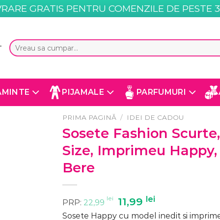
VRARE GRATIS PENTRU COMENZILE DE PESTE 35
Caută
T
după:
AMINTE
PIJAMALE
PARFUMURI
PRIMA PAGINĂ
/
IDEI DE CADOU
Sosete Fashion Scurte,
Size, Imprimeu Happy,
Bere
lei
Prețul
lei
Prețul
11,99
PRP:
22,99
inițial
curent
Sosete Happy cu model inedit si imprime