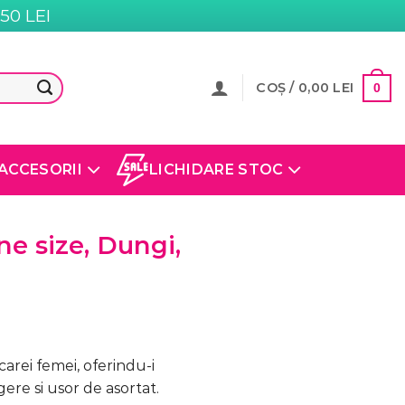
0 LEI
COȘ /
0,00
LEI
0
ACCESORII
LICHIDARE STOC
e size, Dungi,
carei femei, oferindu-i
gere si usor de asortat.