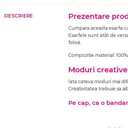
Prezentare pro
DESCRIERE
Cumpara aceasta esarfa cu 
Esarfele sunt atât de versa
folosi.
Compozitie material: 100% p
Moduri creative
Iata cateva moduri mai difer
Creativitatea trebuie sa aib
Pe cap, ca o banda