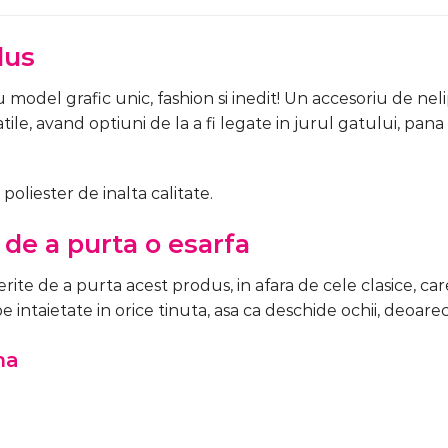
dus
model grafic unic, fashion si inedit! Un accesoriu de neli
tile, avand optiuni de la a fi legate in jurul gatului, pan
oliester de inalta calitate.
 de a purta o esarfa
ite de a purta acest produs, in afara de cele clasice, care 
e intaietate in orice tinuta, asa ca deschide ochii, deoarec
na