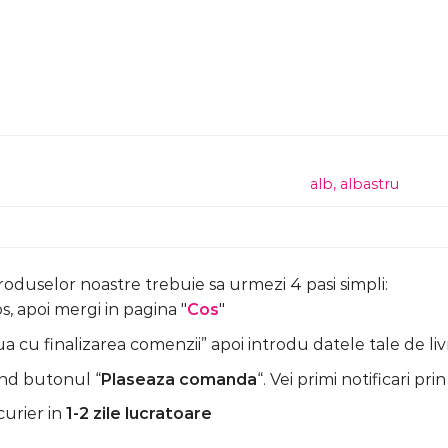
alb
,
albastru
produselor noastre trebuie sa urmezi 4 pasi simpli:
, apoi mergi in pagina "
Cos
"
 cu finalizarea comenzii” apoi introdu datele tale de liv
nd butonul “
Plaseaza comanda
“. Vei primi notificari prin
curier in
1-2 zile lucratoare