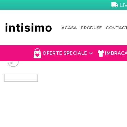
Skip
LI
to
content
ACASA
PRODUSE
CONTAC
OFERTE SPECIALE
IMBRAC