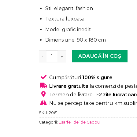
59,99 lei.
Stil elegant, fashion
Textura luxoasa
Model grafic inedit
Dimensiune: 90 x 180 cm
Cantitate Esarfa cu Imprimeu, One size, D
ADAUGĂ ÎN COȘ
Cumpărături
100% sigure
Livrare gratuita
la comenzi de peste
Termen de livrare:
1-2 zile lucratoa
Nu se percep taxe pentru km supli
SKU:
2061
Categorii:
Esarfe
,
Idei de Cadou