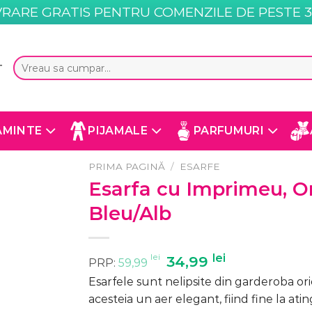
VRARE GRATIS PENTRU COMENZILE DE PESTE 35
Caută
T
după:
AMINTE
PIJAMALE
PARFUMURI
PRIMA PAGINĂ
/
ESARFE
Esarfa cu Imprimeu, On
Bleu/Alb
lei
Prețul
lei
Prețul
34,99
PRP:
59,99
inițial
curent
Esarfele sunt nelipsite din garderoba ori
a
este:
acesteia un aer elegant, fiind fine la atin
fost:
34,99 lei.