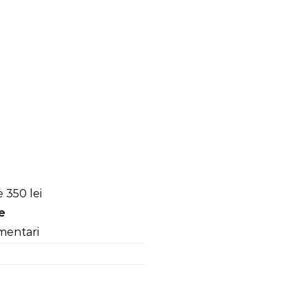
ungi, Bleu/Alb
 350 lei
re
mentari