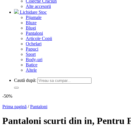
Colectie Craciun
Alte accesorii
Lichidare Stoc
Pijamale
Bluze
Blugi
Pantaloni
Articole Copii
Ochelari
Papuci
Sport
Body-uri
Batice
Altele
Caută după:
-50%
Prima pagină
/
Pantaloni
Pantaloni scurti din in, Pentru