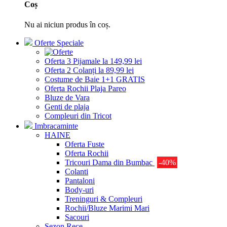
Coș
Nu ai niciun produs în coș.
Oferte Speciale
Oferta 3 Pijamale la 149,99 lei
Oferta 2 Colanți la 89,99 lei
Costume de Baie 1+1 GRATIS
Oferta Rochii Plaja Pareo
Bluze de Vara
Genti de plaja
Compleuri din Tricot
Imbracaminte
HAINE
Oferta Fuste
Oferta Rochii
Tricouri Dama din Bumbac
-40%
Colanti
Pantaloni
Body-uri
Treninguri & Compleuri
Rochii/Bluze Marimi Mari
Sacouri
Sezon Rece