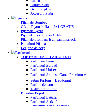
Palarii
Papuci/Slapi
Genti de plaja
Accesorii Plaja
Pijamale
Pijamale Bumbac
Oferta Pijamale Satin 2+1 GRATIS
Pijamale Lycra
Pijamale Cocolino & Catifea
Pijamale Premium Bumbac Interlock
Pantaloni Pijama
Lenjerie de corp
Parfumuri
TOP PARFUMURI ARABESTI
Parfumuri Femei
Parfumuri Barbati
Parfumuri Unisex
Parfumuri Arabesti Gama Premium ⭐
Seturi Parfum + Deodorant
Parfum de camera
Toate Parfumurile
Branduri Populare
Parfumuri Lattafa
Parfumuri Asdaaf
Parfumuri Ard al Zaafaran