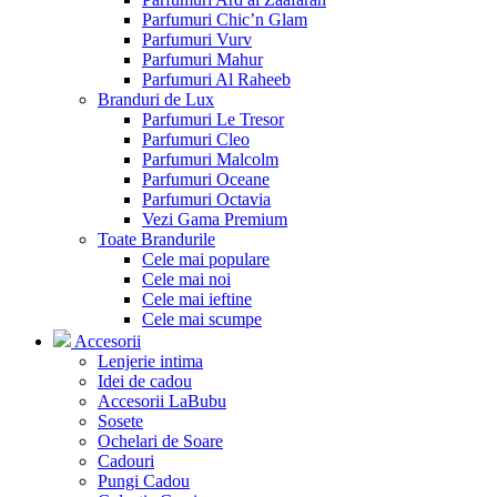
Parfumuri Chic’n Glam
Parfumuri Vurv
Parfumuri Mahur
Parfumuri Al Raheeb
Branduri de Lux
Parfumuri Le Tresor
Parfumuri Cleo
Parfumuri Malcolm
Parfumuri Oceane
Parfumuri Octavia
Vezi Gama Premium
Toate Brandurile
Cele mai populare
Cele mai noi
Cele mai ieftine
Cele mai scumpe
Accesorii
Lenjerie intima
Idei de cadou
Accesorii LaBubu
Sosete
Ochelari de Soare
Cadouri
Pungi Cadou