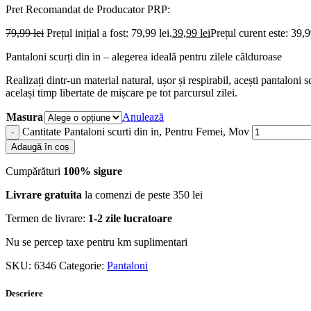
Pret Recomandat de Producator
PRP:
79,99
lei
Prețul inițial a fost: 79,99 lei.
39,99
lei
Prețul curent este: 39,9
Pantaloni scurți din in – alegerea ideală pentru zilele călduroase
Realizați dintr-un material natural, ușor și respirabil, acești pantaloni s
același timp libertate de mișcare pe tot parcursul zilei.
Masura
Anulează
Cantitate Pantaloni scurti din in, Pentru Femei, Mov
Adaugă în coș
Cumpărături
100% sigure
Livrare gratuita
la comenzi de peste 350 lei
Termen de livrare:
1-2 zile lucratoare
Nu se percep taxe pentru km suplimentari
SKU:
6346
Categorie:
Pantaloni
Descriere