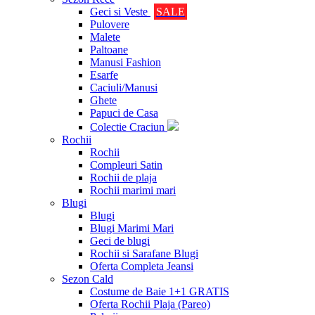
Geci si Veste
SALE
Pulovere
Malete
Paltoane
Manusi Fashion
Esarfe
Caciuli/Manusi
Ghete
Papuci de Casa
Colectie Craciun
Rochii
Rochii
Compleuri Satin
Rochii de plaja
Rochii marimi mari
Blugi
Blugi
Blugi Marimi Mari
Geci de blugi
Rochii si Sarafane Blugi
Oferta Completa Jeansi
Sezon Cald
Costume de Baie 1+1 GRATIS
Oferta Rochii Plaja (Pareo)