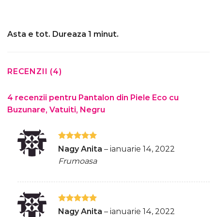
Asta e tot. Dureaza 1 minut.
RECENZII (4)
4 recenzii pentru
Pantalon din Piele Eco cu
Buzunare, Vatuiti, Negru
Evaluat la
Nagy Anita
–
ianuarie 14, 2022
5
din 5
Frumoasa
Evaluat la
Nagy Anita
–
ianuarie 14, 2022