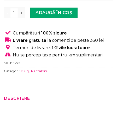
Cantitate Pantalon din Piele Eco cu Buzunare, Vatuiti, N
ADAUGĂ ÎN COȘ
Cumpărături
100% sigure
Livrare gratuita
la comenzi de peste 350 lei
Termen de livrare:
1-2 zile lucratoare
Nu se percep taxe pentru km suplimentari
SKU:
3272
Categorii:
Blugi
,
Pantaloni
DESCRIERE