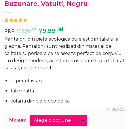
Buzunare, Vatuiti, Negru
Evaluat la
4
lei
Prețul
lei
Prețul
79,99
PRP:
199,99
5.00
din 5
inițial
curent
pe baza a
Pantaloni din piele ecologica cu elastic in talie si la
evaluări de
a
este:
la clienți
glezna. Pantalonii sunt realizati din material de
fost:
79,99 lei.
calitate superioara ce se aseaza perfect pe corp. Cu
199,99 lei.
un design modern, acest produs poate fi purtat atat
casual, cat si elegant.
super elastan
talie inalta
colanti din piele ecologica
ANULEAZĂ
Masura