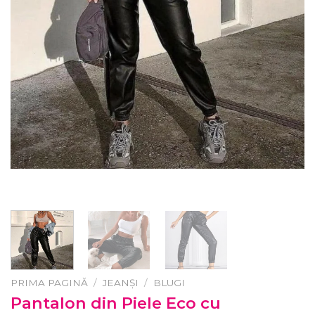
PRIMA PAGINĂ
/
JEANȘI
/
BLUGI
Pantalon din Piele Eco cu