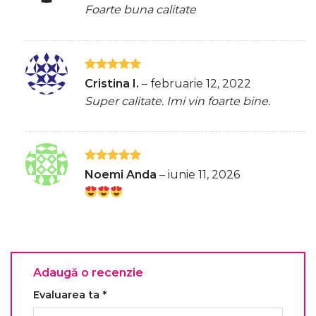
5
din 5
Foarte buna calitate
Evaluat la
Cristina I.
–
februarie 12, 2022
5
din 5
Super calitate. Imi vin foarte bine.
Evaluat la
Noemi Anda
–
iunie 11, 2026
5
din 5
Adaugă o recenzie
Evaluarea ta
*