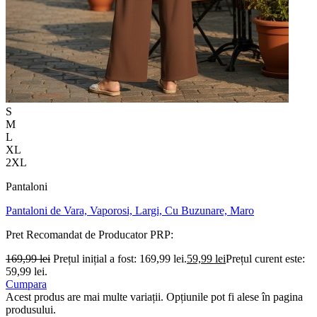
S
M
L
XL
2XL
Pantaloni
Pantaloni de Vara, Vaporosi, Largi, Cu Buzunare, Maro
Pret Recomandat de Producator
PRP:
169,99
lei
Prețul inițial a fost: 169,99 lei.
59,99
lei
Prețul curent este:
59,99 lei.
Cumpara
Acest produs are mai multe variații. Opțiunile pot fi alese în pagina
produsului.