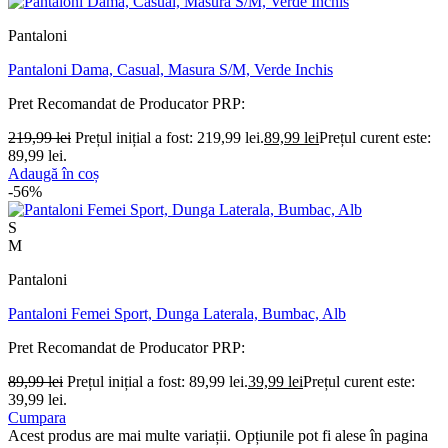
Pantaloni
Pantaloni Dama, Casual, Masura S/M, Verde Inchis
Pret Recomandat de Producator
PRP:
219,99
lei
Prețul inițial a fost: 219,99 lei.
89,99
lei
Prețul curent este:
89,99 lei.
Adaugă în coș
-56%
S
M
Pantaloni
Pantaloni Femei Sport, Dunga Laterala, Bumbac, Alb
Pret Recomandat de Producator
PRP:
89,99
lei
Prețul inițial a fost: 89,99 lei.
39,99
lei
Prețul curent este:
39,99 lei.
Cumpara
Acest produs are mai multe variații. Opțiunile pot fi alese în pagina