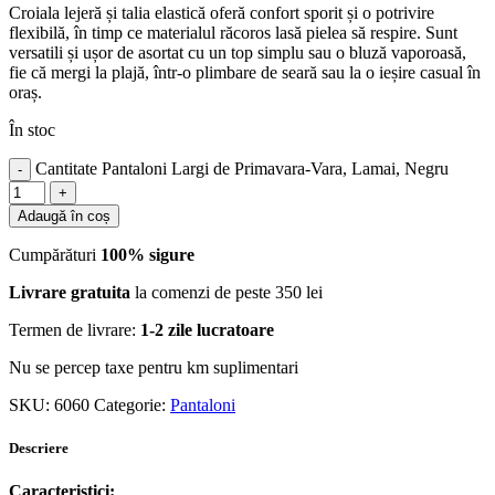
Croiala lejeră și talia elastică oferă confort sporit și o potrivire
flexibilă, în timp ce materialul răcoros lasă pielea să respire. Sunt
versatili și ușor de asortat cu un top simplu sau o bluză vaporoasă,
fie că mergi la plajă, într-o plimbare de seară sau la o ieșire casual în
oraș.
În stoc
Cantitate Pantaloni Largi de Primavara-Vara, Lamai, Negru
Adaugă în coș
Cumpărături
100% sigure
Livrare gratuita
la comenzi de peste 350 lei
Termen de livrare:
1-2 zile lucratoare
Nu se percep taxe pentru km suplimentari
SKU:
6060
Categorie:
Pantaloni
Descriere
Caracteristici: