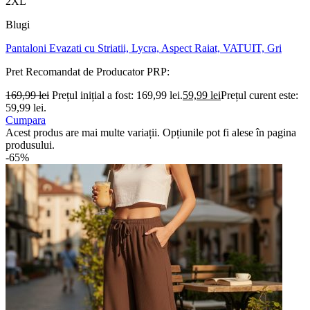
2XL
Blugi
Pantaloni Evazati cu Striatii, Lycra, Aspect Raiat, VATUIT, Gri
Pret Recomandat de Producator
PRP:
169,99
lei
Prețul inițial a fost: 169,99 lei.
59,99
lei
Prețul curent este:
59,99 lei.
Cumpara
Acest produs are mai multe variații. Opțiunile pot fi alese în pagina
produsului.
-65%