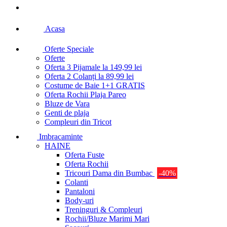
Acasa
Oferte Speciale
Oferte
Oferta 3 Pijamale la 149,99 lei
Oferta 2 Colanți la 89,99 lei
Costume de Baie 1+1 GRATIS
Oferta Rochii Plaja Pareo
Bluze de Vara
Genti de plaja
Compleuri din Tricot
Imbracaminte
HAINE
Oferta Fuste
Oferta Rochii
Tricouri Dama din Bumbac
-40%
Colanti
Pantaloni
Body-uri
Treninguri & Compleuri
Rochii/Bluze Marimi Mari