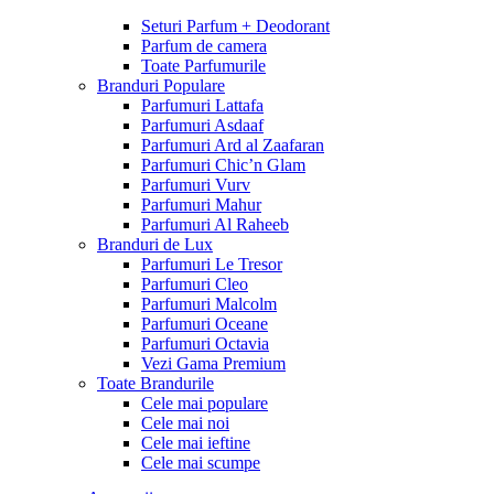
Seturi Parfum + Deodorant
Parfum de camera
Toate Parfumurile
Branduri Populare
Parfumuri Lattafa
Parfumuri Asdaaf
Parfumuri Ard al Zaafaran
Parfumuri Chic’n Glam
Parfumuri Vurv
Parfumuri Mahur
Parfumuri Al Raheeb
Branduri de Lux
Parfumuri Le Tresor
Parfumuri Cleo
Parfumuri Malcolm
Parfumuri Oceane
Parfumuri Octavia
Vezi Gama Premium
Toate Brandurile
Cele mai populare
Cele mai noi
Cele mai ieftine
Cele mai scumpe