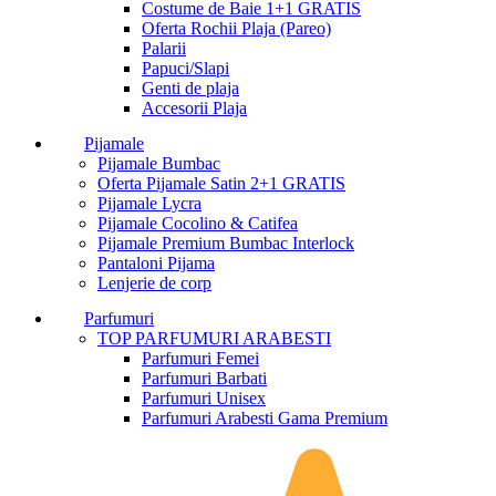
Costume de Baie 1+1 GRATIS
Oferta Rochii Plaja (Pareo)
Palarii
Papuci/Slapi
Genti de plaja
Accesorii Plaja
Pijamale
Pijamale Bumbac
Oferta Pijamale Satin 2+1 GRATIS
Pijamale Lycra
Pijamale Cocolino & Catifea
Pijamale Premium Bumbac Interlock
Pantaloni Pijama
Lenjerie de corp
Parfumuri
TOP PARFUMURI ARABESTI
Parfumuri Femei
Parfumuri Barbati
Parfumuri Unisex
Parfumuri Arabesti Gama Premium