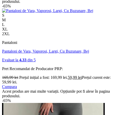
produsului.
-65%
S
M
L
XL
2XL
Pantaloni
Pantaloni de Vara, Vaporosi, Largi, Cu Buzunare, Bej
Evaluat la
4.33
din 5
Pret Recomandat de Producator
PRP:
169,99
lei
Prețul inițial a fost: 169,99 lei.
59,99
lei
Prețul curent este:
59,99 lei.
Cumpara
Acest produs are mai multe variații. Opțiunile pot fi alese în pagina
produsului.
-65%