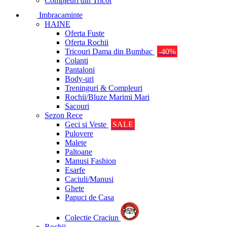
Compleuri din Tricot
Imbracaminte
HAINE
Oferta Fuste
Oferta Rochii
Tricouri Dama din Bumbac
-40%
Colanti
Pantaloni
Body-uri
Treninguri & Compleuri
Rochii/Bluze Marimi Mari
Sacouri
Sezon Rece
Geci si Veste
SALE
Pulovere
Malete
Paltoane
Manusi Fashion
Esarfe
Caciuli/Manusi
Ghete
Papuci de Casa
Colectie Craciun
Rochii