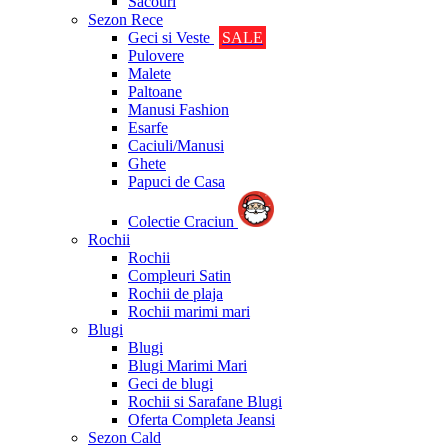
Sacouri
Sezon Rece
Geci si Veste
SALE
Pulovere
Malete
Paltoane
Manusi Fashion
Esarfe
Caciuli/Manusi
Ghete
Papuci de Casa
Colectie Craciun
Rochii
Rochii
Compleuri Satin
Rochii de plaja
Rochii marimi mari
Blugi
Blugi
Blugi Marimi Mari
Geci de blugi
Rochii si Sarafane Blugi
Oferta Completa Jeansi
Sezon Cald