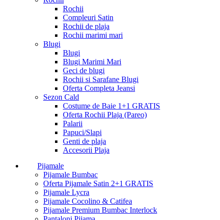
Rochii
Compleuri Satin
Rochii de plaja
Rochii marimi mari
Blugi
Blugi
Blugi Marimi Mari
Geci de blugi
Rochii si Sarafane Blugi
Oferta Completa Jeansi
Sezon Cald
Costume de Baie 1+1 GRATIS
Oferta Rochii Plaja (Pareo)
Palarii
Papuci/Slapi
Genti de plaja
Accesorii Plaja
Pijamale
Pijamale Bumbac
Oferta Pijamale Satin 2+1 GRATIS
Pijamale Lycra
Pijamale Cocolino & Catifea
Pijamale Premium Bumbac Interlock
Pantaloni Pijama