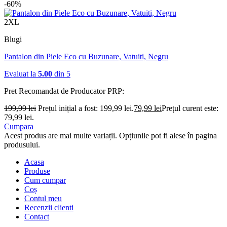
-60%
2XL
Blugi
Pantalon din Piele Eco cu Buzunare, Vatuiti, Negru
Evaluat la
5.00
din 5
Pret Recomandat de Producator
PRP:
199,99
lei
Prețul inițial a fost: 199,99 lei.
79,99
lei
Prețul curent este:
79,99 lei.
Cumpara
Acest produs are mai multe variații. Opțiunile pot fi alese în pagina
produsului.
Acasa
Produse
Cum cumpar
Coș
Contul meu
Recenzii clienti
Contact