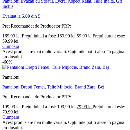
Pantaloni Evazati cu Striatii, Lycra, Aspect Raiat, Talie Inalta, Gri
Inchis
Evaluat la
5.00
din 5
Pret Recomandat de Producator
PRP:
169,99
lei
Prețul inițial a fost: 169,99 lei.
59,99
lei
Prețul curent este:
59,99 lei.
Cumpara
Acest produs are mai multe variații. Opțiunile pot fi alese în pagina
produsului.
-60%
Pantaloni
Pantaloni Drepti Femei, Talie Mijlocie, Brand Zara, Bej
Pret Recomandat de Producator
PRP:
199,99
lei
Prețul inițial a fost: 199,99 lei.
79,99
lei
Prețul curent este:
79,99 lei.
Cumpara
Acest produs are mai multe variații. Opțiunile pot fi alese în pagina
produsului.