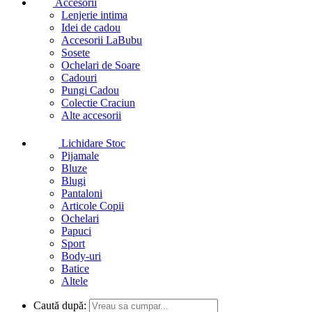
Accesorii
Lenjerie intima
Idei de cadou
Accesorii LaBubu
Sosete
Ochelari de Soare
Cadouri
Pungi Cadou
Colectie Craciun
Alte accesorii
Lichidare Stoc
Pijamale
Bluze
Blugi
Pantaloni
Articole Copii
Ochelari
Papuci
Sport
Body-uri
Batice
Altele
Caută după: