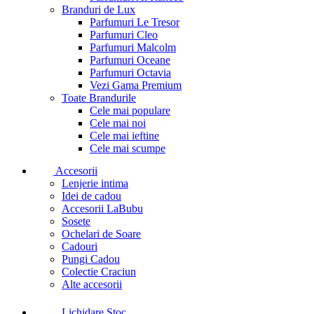
Branduri de Lux
Parfumuri Le Tresor
Parfumuri Cleo
Parfumuri Malcolm
Parfumuri Oceane
Parfumuri Octavia
Vezi Gama Premium
Toate Brandurile
Cele mai populare
Cele mai noi
Cele mai ieftine
Cele mai scumpe
Accesorii
Lenjerie intima
Idei de cadou
Accesorii LaBubu
Sosete
Ochelari de Soare
Cadouri
Pungi Cadou
Colectie Craciun
Alte accesorii
Lichidare Stoc