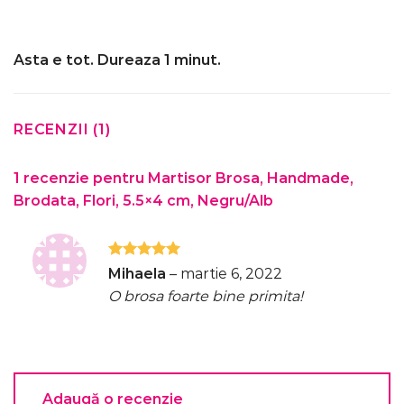
Asta e tot. Dureaza 1 minut.
RECENZII (1)
1 recenzie pentru
Martisor Brosa, Handmade,
Brodata, Flori, 5.5×4 cm, Negru/Alb
Evaluat la
Mihaela
–
martie 6, 2022
5
din 5
O brosa foarte bine primita!
Adaugă o recenzie