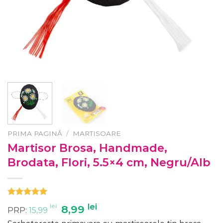
PRIMA PAGINĂ
/
MARTISOARE
Martisor Brosa, Handmade,
Brodata, Flori, 5.5×4 cm, Negru/Alb
Evaluat la
lei
Prețul
lei
Prețul
8,99
PRP:
15,99
5.00
din 5
inițial
curent
pe baza