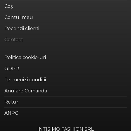
Coș
în
în
pagina
pagina
Contul meu
produsului.
produsului.
Recenzii clienti
Contact
Politica cookie-uri
GDPR
Termeni si conditii
Anulare Comanda
Retur
ANPC
INTISIMO FASHION SRL