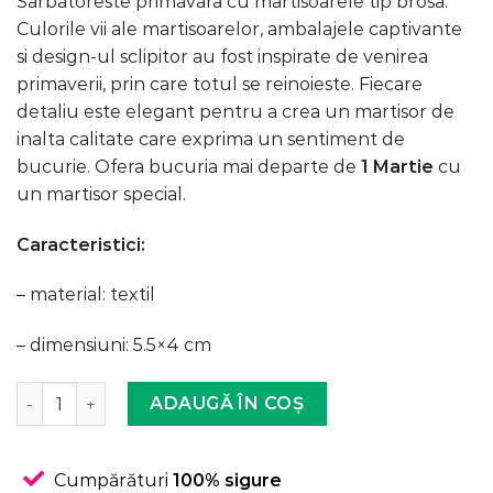
Sarbatoreste primavara cu martisoarele tip brosa.
unei
a
este:
singure
Culorile vii ale martisoarelor, ambalajele captivante
evaluări
fost:
8,99 lei.
si design-ul sclipitor au fost inspirate de venirea
15,99 lei.
primaverii, prin care totul se reinoieste. Fiecare
detaliu este elegant pentru a crea un martisor de
inalta calitate care exprima un sentiment de
bucurie. Ofera bucuria mai departe de
1 Martie
cu
un martisor special.
Caracteristici:
– material: textil
– dimensiuni: 5.5×4 cm
Cantitate Martisor Brosa, Handmade, Brodata, Flori, 5.5x
ADAUGĂ ÎN COȘ
Cumpărături
100% sigure