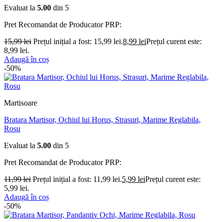
Evaluat la
5.00
din 5
Pret Recomandat de Producator
PRP:
15,99
lei
Prețul inițial a fost: 15,99 lei.
8,99
lei
Prețul curent este:
8,99 lei.
Adaugă în coș
-50%
Martisoare
Bratara Martisor, Ochiul lui Horus, Strasuri, Marime Reglabila,
Rosu
Evaluat la
5.00
din 5
Pret Recomandat de Producator
PRP:
11,99
lei
Prețul inițial a fost: 11,99 lei.
5,99
lei
Prețul curent este:
5,99 lei.
Adaugă în coș
-50%