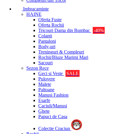
Compleuri din Tricot
Imbracaminte
HAINE
Oferta Fuste
Oferta Rochii
Tricouri Dama din Bumbac
-40%
Colanti
Pantaloni
Body-uri
Treninguri & Compleuri
Rochii/Bluze Marimi Mari
Sacouri
Sezon Rece
Geci si Veste
SALE
Pulovere
Malete
Paltoane
Manusi Fashion
Esarfe
Caciuli/Manusi
Ghete
Papuci de Casa
Colectie Craciun
Rochii