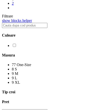
2
Filtrare
show blocks helper
Culoare
Masura
77
One-Size
8
S
9
M
9
L
9
XL
Tip croi
Pret