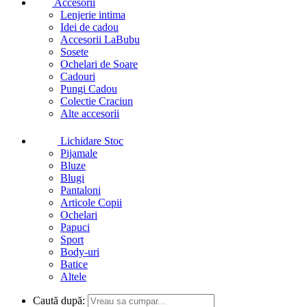
Accesorii
Lenjerie intima
Idei de cadou
Accesorii LaBubu
Sosete
Ochelari de Soare
Cadouri
Pungi Cadou
Colectie Craciun
Alte accesorii
Lichidare Stoc
Pijamale
Bluze
Blugi
Pantaloni
Articole Copii
Ochelari
Papuci
Sport
Body-uri
Batice
Altele
Caută după: