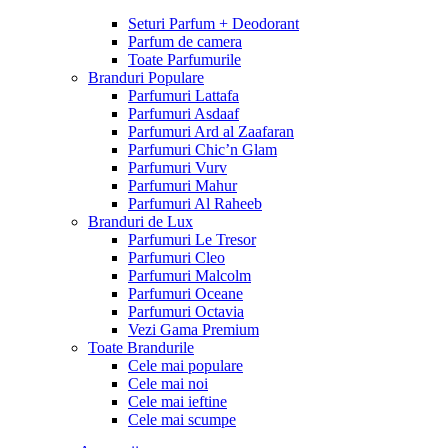
Seturi Parfum + Deodorant
Parfum de camera
Toate Parfumurile
Branduri Populare
Parfumuri Lattafa
Parfumuri Asdaaf
Parfumuri Ard al Zaafaran
Parfumuri Chic’n Glam
Parfumuri Vurv
Parfumuri Mahur
Parfumuri Al Raheeb
Branduri de Lux
Parfumuri Le Tresor
Parfumuri Cleo
Parfumuri Malcolm
Parfumuri Oceane
Parfumuri Octavia
Vezi Gama Premium
Toate Brandurile
Cele mai populare
Cele mai noi
Cele mai ieftine
Cele mai scumpe