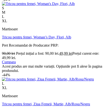
S
M
L
XL
Martisoare
Tricou pentru femei, Woman’s Day, Flori, Alb
Pret Recomandat de Producator
PRP:
90,00
lei
Prețul inițial a fost: 90,00 lei.
49,99
lei
Prețul curent este:
49,99 lei.
Cumpara
Acest produs are mai multe variații. Opțiunile pot fi alese în pagina
produsului.
-44%
L
XL
Martisoare
Tricou pentru femei, Ziua Femeii, Martie, Alb/Rosu/Negru