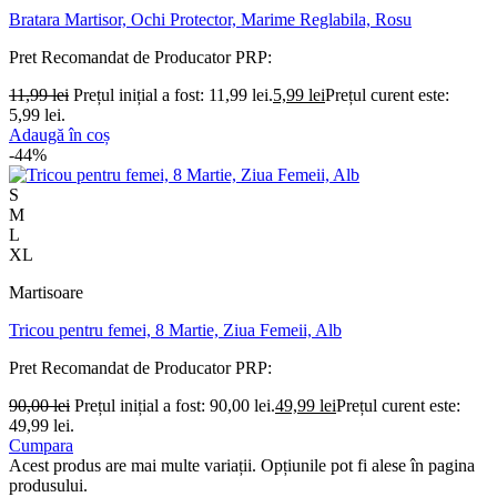
Bratara Martisor, Ochi Protector, Marime Reglabila, Rosu
Pret Recomandat de Producator
PRP:
11,99
lei
Prețul inițial a fost: 11,99 lei.
5,99
lei
Prețul curent este:
5,99 lei.
Adaugă în coș
-44%
S
M
L
XL
Martisoare
Tricou pentru femei, 8 Martie, Ziua Femeii, Alb
Pret Recomandat de Producator
PRP:
90,00
lei
Prețul inițial a fost: 90,00 lei.
49,99
lei
Prețul curent este:
49,99 lei.
Cumpara
Acest produs are mai multe variații. Opțiunile pot fi alese în pagina
produsului.