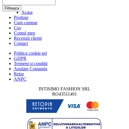
Filtreaza
Acasa
Produse
Cum cumpar
Coș
Contul meu
Recenzii clienti
Contact
Politica cookie-uri
GDPR
Termeni si conditii
Anulare Comanda
Retur
ANPC
INTISIMO FASHION SRL
RO43511491