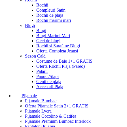
Rochii
Compleuri Satin
Rochii de plaja
Rochii marimi mari
Blugi
Blugi
Blugi Marimi Mari
Geci de blugi
Rochii si Sarafane Blugi
Oferta Completa Jeansi
Sezon Cald
Costume de Baie 1+1 GRATIS
Oferta Rochii Plaja (Pareo)
Palarii
Papuci/Slapi
Genti de plaja
Accesorii Plaja
Pijamale
Pijamale Bumbac
Oferta Pijamale Satin 2+1 GRATIS
Pijamale Lycra
Pijamale Cocolino & Catifea
Pijamale Premium Bumbac Interlock
Pantaloni Pijama