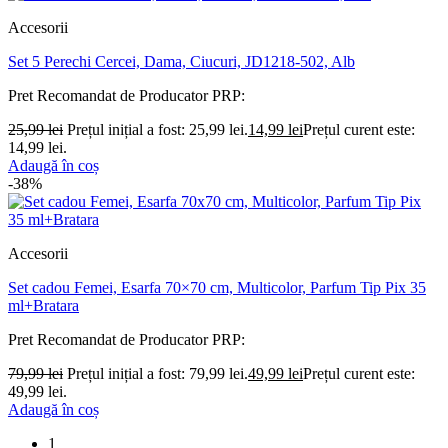
Accesorii
Set 5 Perechi Cercei, Dama, Ciucuri, JD1218-502, Alb
Pret Recomandat de Producator
PRP:
25,99
lei
Prețul inițial a fost: 25,99 lei.
14,99
lei
Prețul curent este:
14,99 lei.
Adaugă în coș
-38%
Accesorii
Set cadou Femei, Esarfa 70×70 cm, Multicolor, Parfum Tip Pix 35
ml+Bratara
Pret Recomandat de Producator
PRP:
79,99
lei
Prețul inițial a fost: 79,99 lei.
49,99
lei
Prețul curent este:
49,99 lei.
Adaugă în coș
1