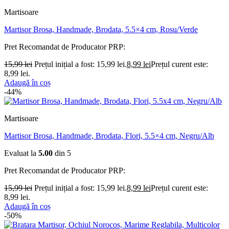
Martisoare
Martisor Brosa, Handmade, Brodata, 5.5×4 cm, Rosu/Verde
Pret Recomandat de Producator
PRP:
15,99
lei
Prețul inițial a fost: 15,99 lei.
8,99
lei
Prețul curent este:
8,99 lei.
Adaugă în coș
-44%
Martisoare
Martisor Brosa, Handmade, Brodata, Flori, 5.5×4 cm, Negru/Alb
Evaluat la
5.00
din 5
Pret Recomandat de Producator
PRP:
15,99
lei
Prețul inițial a fost: 15,99 lei.
8,99
lei
Prețul curent este:
8,99 lei.
Adaugă în coș
-50%