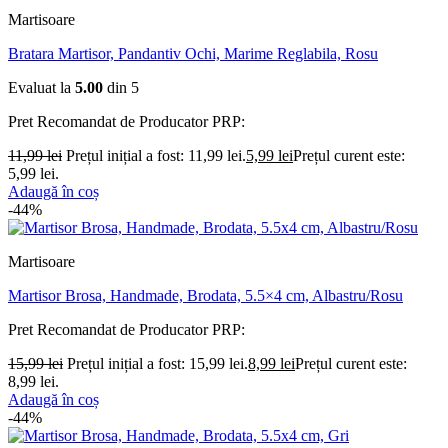
Martisoare
Bratara Martisor, Pandantiv Ochi, Marime Reglabila, Rosu
Evaluat la
5.00
din 5
Pret Recomandat de Producator
PRP:
11,99
lei
Prețul inițial a fost: 11,99 lei.
5,99
lei
Prețul curent este:
5,99 lei.
Adaugă în coș
-44%
Martisoare
Martisor Brosa, Handmade, Brodata, 5.5×4 cm, Albastru/Rosu
Pret Recomandat de Producator
PRP:
15,99
lei
Prețul inițial a fost: 15,99 lei.
8,99
lei
Prețul curent este:
8,99 lei.
Adaugă în coș
-44%