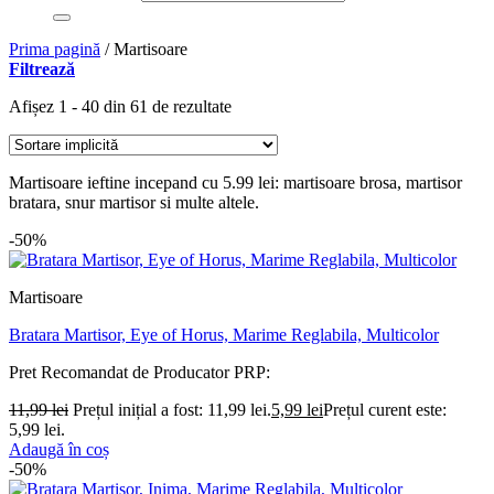
Prima pagină
/
Martisoare
Filtrează
Afișez 1 - 40 din 61 de rezultate
Martisoare ieftine incepand cu 5.99 lei: martisoare brosa, martisor
bratara, snur martisor si multe altele.
-50%
Martisoare
Bratara Martisor, Eye of Horus, Marime Reglabila, Multicolor
Pret Recomandat de Producator
PRP:
11,99
lei
Prețul inițial a fost: 11,99 lei.
5,99
lei
Prețul curent este:
5,99 lei.
Adaugă în coș
-50%