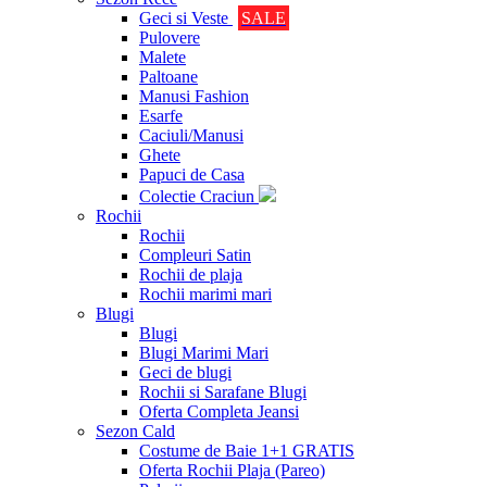
Geci si Veste
SALE
Pulovere
Malete
Paltoane
Manusi Fashion
Esarfe
Caciuli/Manusi
Ghete
Papuci de Casa
Colectie Craciun
Rochii
Rochii
Compleuri Satin
Rochii de plaja
Rochii marimi mari
Blugi
Blugi
Blugi Marimi Mari
Geci de blugi
Rochii si Sarafane Blugi
Oferta Completa Jeansi
Sezon Cald
Costume de Baie 1+1 GRATIS
Oferta Rochii Plaja (Pareo)