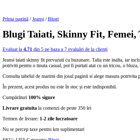
Prima pagină
/
Jeanși
/
Blugi
Blugi Taiati, Skinny Fit, Femei,
Evaluat la
4.71
din 5 pe baza a
7
evaluări de la clienți
Jeansi taiati skinny fit prevazuti cu buzunare. Talia este inalta, iar in
potriviti pentru o tinuta casual, pot fi purtati atat cu un tricou, o bluz
Consulta tabelul de marimi din josul paginii si alege masura potrivita p
În prezent, acest produs nu este în stoc și este indisponibil.
Cumpărături
100% sigure
Livrare gratuita
la comenzi de peste 350 lei
Termen de livrare:
1-2 zile lucratoare
Nu se percep taxe pentru km suplimentari
SKU:
1355
Categorie:
Blugi