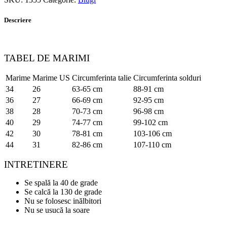
Descriere
TABEL DE MARIMI
Marime
Marime US
Circumferinta talie
Circumferinta solduri
34
26
63-65 cm
88-91 cm
36
27
66-69 cm
92-95 cm
38
28
70-73 cm
96-98 cm
40
29
74-77 cm
99-102 cm
42
30
78-81 cm
103-106 cm
44
31
82-86 cm
107-110 cm
INTRETINERE
Se spală la 40 de grade
Se calcă la 130 de grade
Nu se folosesc inălbitori
Nu se usucă la soare