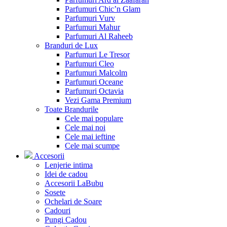
Parfumuri Chic’n Glam
Parfumuri Vurv
Parfumuri Mahur
Parfumuri Al Raheeb
Branduri de Lux
Parfumuri Le Tresor
Parfumuri Cleo
Parfumuri Malcolm
Parfumuri Oceane
Parfumuri Octavia
Vezi Gama Premium
Toate Brandurile
Cele mai populare
Cele mai noi
Cele mai ieftine
Cele mai scumpe
Accesorii
Lenjerie intima
Idei de cadou
Accesorii LaBubu
Sosete
Ochelari de Soare
Cadouri
Pungi Cadou