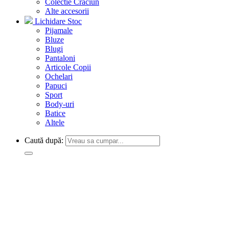
Colectie Craciun
Alte accesorii
Lichidare Stoc
Pijamale
Bluze
Blugi
Pantaloni
Articole Copii
Ochelari
Papuci
Sport
Body-uri
Batice
Altele
Caută după: