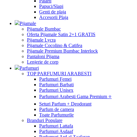
Palarii
Papuci/Slapi
Genti de plaja
Accesorii Plaja
Pijamale
Pijamale Bumbac
Oferta Pijamale Satin 2+1 GRATIS
Pijamale Lycra
Pijamale Cocolino & Catifea
Pijamale Premium Bumbac Interlock
Pantaloni Pijama
Lenjerie de corp
Parfumuri
TOP PARFUMURI ARABESTI
Parfumuri Femei
Parfumuri Barbati
Parfumuri Unisex
Parfumuri Arabesti Gama Premium ⭐
Seturi Parfum + Deodorant
Parfum de camera
Toate Parfumurile
Branduri Populare
Parfumuri Lattafa
Parfumuri Asdaaf
Parfumuri Ard al Zaafaran