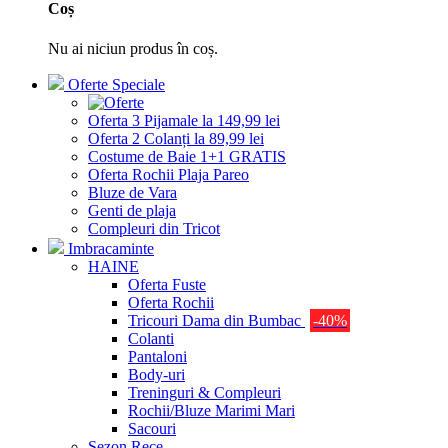
Coș
Nu ai niciun produs în coș.
Oferte Speciale
Oferta 3 Pijamale la 149,99 lei
Oferta 2 Colanți la 89,99 lei
Costume de Baie 1+1 GRATIS
Oferta Rochii Plaja Pareo
Bluze de Vara
Genti de plaja
Compleuri din Tricot
Imbracaminte
HAINE
Oferta Fuste
Oferta Rochii
Tricouri Dama din Bumbac
-40%
Colanti
Pantaloni
Body-uri
Treninguri & Compleuri
Rochii/Bluze Marimi Mari
Sacouri
Sezon Rece