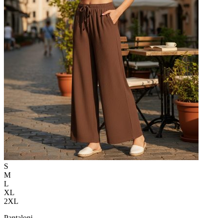
S
M
L
XL
2XL
Pantaloni