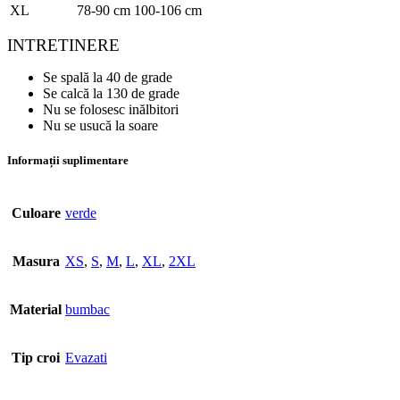
XL
78-90 cm
100-106 cm
INTRETINERE
Se spală la 40 de grade
Se calcă la 130 de grade
Nu se folosesc inălbitori
Nu se usucă la soare
Informații suplimentare
Culoare
verde
Masura
XS
,
S
,
M
,
L
,
XL
,
2XL
Material
bumbac
Tip croi
Evazati