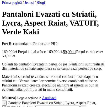
Prima pagină
/
Jeanși
/
Blugi
Pantaloni Evazati cu Striatii,
Lycra, Aspect Raiat, VATUIT,
Verde Kaki
Pret Recomandat de Producator
PRP:
169,99
lei
Prețul inițial a fost: 169,99 lei.
59,99
lei
Prețul curent este:
59,99 lei.
Colanti tip pantalon Evazati in partea de jos. Pantalonii sunt realizati
din material de calitate superioara ce se cambreaza perfect pe corp.
Materialul si croiul te va face sa te simti confortabil si adaptat cu
stilului tau. Versatilitatea lor permite diverse combinatii stilistice.
Pantalonii evazati creeaza efectul de alungire al siluetei si pun in
evidenta talia, pot fi purtati in multe combinatii.
Masura
Anulează
Cantitate Pantaloni Evazati cu Striatii, Lycra, Aspect Raiat,