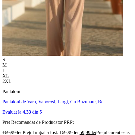
S
M
L
XL
2XL
Pantaloni
Pantaloni de Vara, Vaporosi, Largi, Cu Buzunare, Bej
Evaluat la
4.33
din 5
Pret Recomandat de Producator
PRP:
169,99
lei
Prețul inițial a fost: 169,99 lei.
59,99
lei
Prețul curent este: