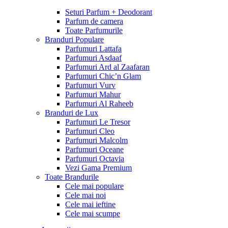
Seturi Parfum + Deodorant
Parfum de camera
Toate Parfumurile
Branduri Populare
Parfumuri Lattafa
Parfumuri Asdaaf
Parfumuri Ard al Zaafaran
Parfumuri Chic’n Glam
Parfumuri Vurv
Parfumuri Mahur
Parfumuri Al Raheeb
Branduri de Lux
Parfumuri Le Tresor
Parfumuri Cleo
Parfumuri Malcolm
Parfumuri Oceane
Parfumuri Octavia
Vezi Gama Premium
Toate Brandurile
Cele mai populare
Cele mai noi
Cele mai ieftine
Cele mai scumpe