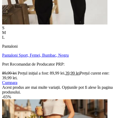
S
M
L
Pantaloni
Pantaloni Sport, Femei, Bumbac, Negru
Pret Recomandat de Producator
PRP:
89,99
lei
Prețul inițial a fost: 89,99 lei.
39,99
lei
Prețul curent este:
39,99 lei.
Cumpara
Acest produs are mai multe variații. Opțiunile pot fi alese în pagina
produsului.
-65%