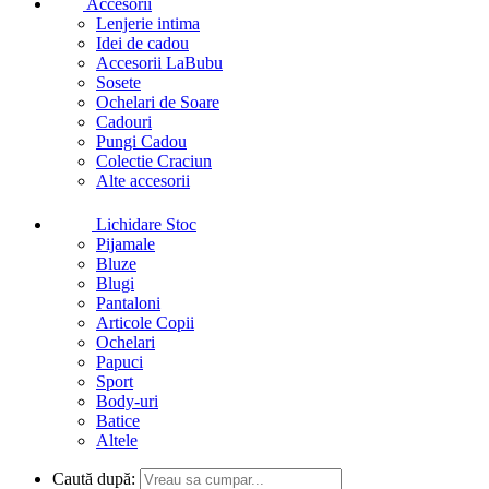
Accesorii
Lenjerie intima
Idei de cadou
Accesorii LaBubu
Sosete
Ochelari de Soare
Cadouri
Pungi Cadou
Colectie Craciun
Alte accesorii
Lichidare Stoc
Pijamale
Bluze
Blugi
Pantaloni
Articole Copii
Ochelari
Papuci
Sport
Body-uri
Batice
Altele
Caută după: