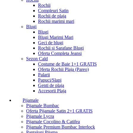
Rochii
Compleuri Satin
Rochii de plaja
Rochii marimi mari
Blugi
Blugi
Blugi Marimi Mari
Geci de blugi
Rochii si Sarafane Blugi
Oferta Completa Jeansi
Sezon Cald
Costume de Baie 1+1 GRATIS
Oferta Rochii Plaja (Pareo)
Palarii
Papuci/Slapi
Genti de plaja
Accesorii Plaja
Pijamale
Pijamale Bumbac
Oferta Pijamale Satin 2+1 GRATIS
Pijamale Lycra
Pijamale Cocolino & Catifea
Pijamale Premium Bumbac Interlock
Pantaloni Pijama