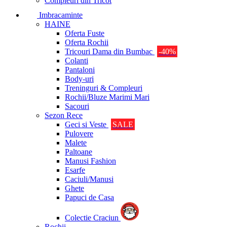
Compleuri din Tricot
Imbracaminte
HAINE
Oferta Fuste
Oferta Rochii
Tricouri Dama din Bumbac
-40%
Colanti
Pantaloni
Body-uri
Treninguri & Compleuri
Rochii/Bluze Marimi Mari
Sacouri
Sezon Rece
Geci si Veste
SALE
Pulovere
Malete
Paltoane
Manusi Fashion
Esarfe
Caciuli/Manusi
Ghete
Papuci de Casa
Colectie Craciun
Rochii