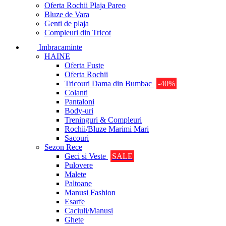
Oferta Rochii Plaja Pareo
Bluze de Vara
Genti de plaja
Compleuri din Tricot
Imbracaminte
HAINE
Oferta Fuste
Oferta Rochii
Tricouri Dama din Bumbac
-40%
Colanti
Pantaloni
Body-uri
Treninguri & Compleuri
Rochii/Bluze Marimi Mari
Sacouri
Sezon Rece
Geci si Veste
SALE
Pulovere
Malete
Paltoane
Manusi Fashion
Esarfe
Caciuli/Manusi
Ghete