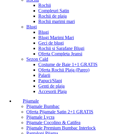
Rochii
Compleuri Satin
Rochii de plaja
Rochii marimi mari
Blugi
Blugi
Blugi Marimi Mari
Geci de blugi
Rochii si Sarafane Blugi
Oferta Completa Jeansi
Sezon Cald
Costume de Baie 1+1 GRATIS
Oferta Rochii Plaja (Pareo)
Palarii
Papuci/Slapi
Genti de plaja
Accesorii Plaja
Pijamale
Pijamale Bumbac
Oferta Pijamale Satin 2+1 GRATIS
Pijamale Lycra
Pijamale Cocolino & Catifea
Pijamale Premium Bumbac Interlock
Pantaloni Pijama