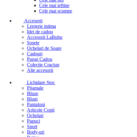
Cele mai ieftine
Cele mai scumpe
Accesorii
Lenjerie intima
Idei de cadou
Accesorii LaBubu
Sosete
Ochelari de Soare
Cadouri
Pungi Cadou
Colectie Craciun
Alte accesorii
Lichidare Stoc
Pijamale
Bluze
Blugi
Pantaloni
Articole Copii
Ochelari
Papuci
Sport
Body-uri