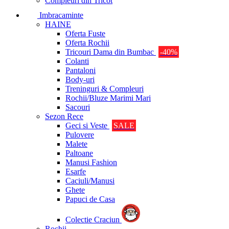
Compleuri din Tricot
Imbracaminte
HAINE
Oferta Fuste
Oferta Rochii
Tricouri Dama din Bumbac
-40%
Colanti
Pantaloni
Body-uri
Treninguri & Compleuri
Rochii/Bluze Marimi Mari
Sacouri
Sezon Rece
Geci si Veste
SALE
Pulovere
Malete
Paltoane
Manusi Fashion
Esarfe
Caciuli/Manusi
Ghete
Papuci de Casa
Colectie Craciun
Rochii