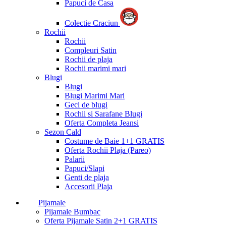
Papuci de Casa
Colectie Craciun
Rochii
Rochii
Compleuri Satin
Rochii de plaja
Rochii marimi mari
Blugi
Blugi
Blugi Marimi Mari
Geci de blugi
Rochii si Sarafane Blugi
Oferta Completa Jeansi
Sezon Cald
Costume de Baie 1+1 GRATIS
Oferta Rochii Plaja (Pareo)
Palarii
Papuci/Slapi
Genti de plaja
Accesorii Plaja
Pijamale
Pijamale Bumbac
Oferta Pijamale Satin 2+1 GRATIS