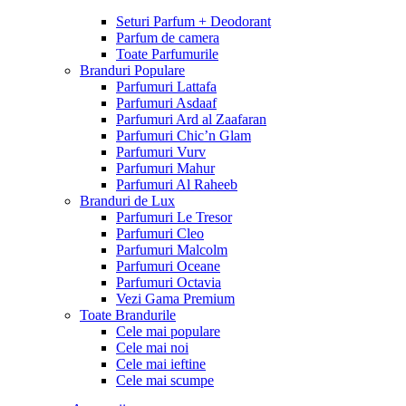
Seturi Parfum + Deodorant
Parfum de camera
Toate Parfumurile
Branduri Populare
Parfumuri Lattafa
Parfumuri Asdaaf
Parfumuri Ard al Zaafaran
Parfumuri Chic’n Glam
Parfumuri Vurv
Parfumuri Mahur
Parfumuri Al Raheeb
Branduri de Lux
Parfumuri Le Tresor
Parfumuri Cleo
Parfumuri Malcolm
Parfumuri Oceane
Parfumuri Octavia
Vezi Gama Premium
Toate Brandurile
Cele mai populare
Cele mai noi
Cele mai ieftine
Cele mai scumpe