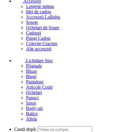
Accesorii
Lenjerie intima
Idei de cadou
Accesorii LaBubu
Sosete
Ochelari de Soare
Cadouri
Pungi Cadou
Colectie Craciun
Alte accesorii
Lichidare Stoc
Pijamale
Bluze
Blugi
Pantaloni
Articole Copii
Ochelari
Papuci
Sport
Body-uri
Batice
Altele
Caută după: