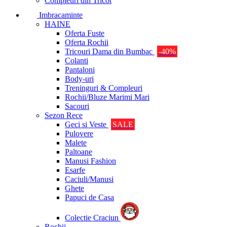
Compleuri din Tricot
Imbracaminte
HAINE
Oferta Fuste
Oferta Rochii
Tricouri Dama din Bumbac
-40%
Colanti
Pantaloni
Body-uri
Treninguri & Compleuri
Rochii/Bluze Marimi Mari
Sacouri
Sezon Rece
Geci si Veste
SALE
Pulovere
Malete
Paltoane
Manusi Fashion
Esarfe
Caciuli/Manusi
Ghete
Papuci de Casa
Colectie Craciun
Rochii