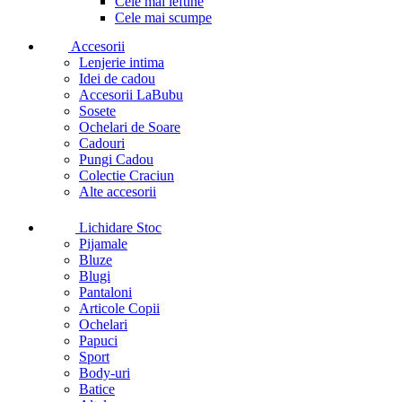
Cele mai ieftine
Cele mai scumpe
Accesorii
Lenjerie intima
Idei de cadou
Accesorii LaBubu
Sosete
Ochelari de Soare
Cadouri
Pungi Cadou
Colectie Craciun
Alte accesorii
Lichidare Stoc
Pijamale
Bluze
Blugi
Pantaloni
Articole Copii
Ochelari
Papuci
Sport
Body-uri
Batice