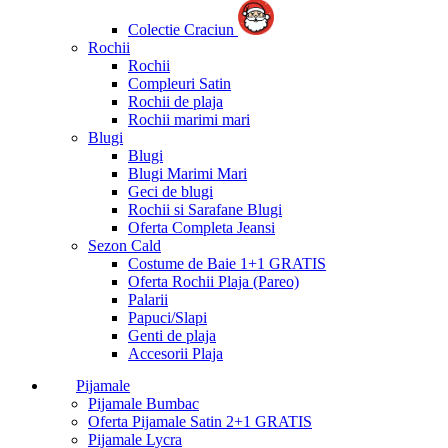
Colectie Craciun
Rochii
Rochii
Compleuri Satin
Rochii de plaja
Rochii marimi mari
Blugi
Blugi
Blugi Marimi Mari
Geci de blugi
Rochii si Sarafane Blugi
Oferta Completa Jeansi
Sezon Cald
Costume de Baie 1+1 GRATIS
Oferta Rochii Plaja (Pareo)
Palarii
Papuci/Slapi
Genti de plaja
Accesorii Plaja
Pijamale
Pijamale Bumbac
Oferta Pijamale Satin 2+1 GRATIS
Pijamale Lycra