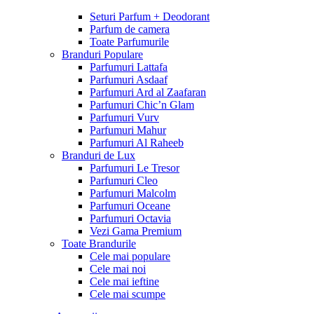
Seturi Parfum + Deodorant
Parfum de camera
Toate Parfumurile
Branduri Populare
Parfumuri Lattafa
Parfumuri Asdaaf
Parfumuri Ard al Zaafaran
Parfumuri Chic’n Glam
Parfumuri Vurv
Parfumuri Mahur
Parfumuri Al Raheeb
Branduri de Lux
Parfumuri Le Tresor
Parfumuri Cleo
Parfumuri Malcolm
Parfumuri Oceane
Parfumuri Octavia
Vezi Gama Premium
Toate Brandurile
Cele mai populare
Cele mai noi
Cele mai ieftine
Cele mai scumpe