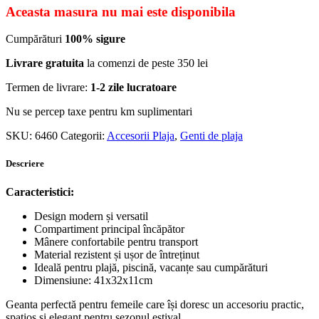
Aceasta masura nu mai este disponibila
Cumpărături
100% sigure
Livrare gratuita
la comenzi de peste 350 lei
Termen de livrare:
1-2 zile lucratoare
Nu se percep taxe pentru km suplimentari
SKU:
6460
Categorii:
Accesorii Plaja
,
Genti de plaja
Descriere
Caracteristici:
Design modern și versatil
Compartiment principal încăpător
Mânere confortabile pentru transport
Material rezistent și ușor de întreținut
Ideală pentru plajă, piscină, vacanțe sau cumpărături
Dimensiune: 41x32x11cm
Geanta perfectă pentru femeile care își doresc un accesoriu practic,
spațios și elegant pentru sezonul estival.