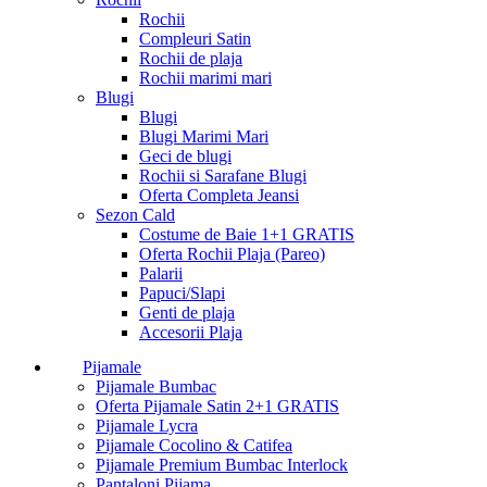
Rochii
Compleuri Satin
Rochii de plaja
Rochii marimi mari
Blugi
Blugi
Blugi Marimi Mari
Geci de blugi
Rochii si Sarafane Blugi
Oferta Completa Jeansi
Sezon Cald
Costume de Baie 1+1 GRATIS
Oferta Rochii Plaja (Pareo)
Palarii
Papuci/Slapi
Genti de plaja
Accesorii Plaja
Pijamale
Pijamale Bumbac
Oferta Pijamale Satin 2+1 GRATIS
Pijamale Lycra
Pijamale Cocolino & Catifea
Pijamale Premium Bumbac Interlock
Pantaloni Pijama