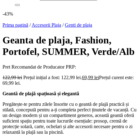
-43%
Prima pagină
/
Accesorii Plaja
/
Genti de plaja
Geanta de plaja, Fashion,
Portofel, SUMMER, Verde/Alb
Pret Recomandat de Producator
PRP:
122,99
lei
Prețul inițial a fost: 122,99 lei.
69,99
lei
Prețul curent este:
69,99 lei.
Geantă de plajă spațioasă și elegantă
Pregătește-te pentru zilele însorite cu o geantă de plajă practică și
stilată, concepută pentru a-ți completa perfect ținutele de vacanță. Cu
un design modern și un compartiment generos, această geantă oferă
suficient spațiu pentru toate lucrurile esențiale: prosop, cremă de
protecție solară, carte, ochelari și alte accesorii necesare pentru o zi
relaxantă la plajă sau la piscină.