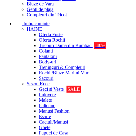
Bluze de Vara
Genti de plaja
Compleuri din Tricot
Imbracaminte
HAINE
Oferta Fuste
Oferta Rochii
Tricouri Dama din Bumbac
-40%
Colanti
Pantaloni
Body-uri
Treninguri & Compleuri
Rochii/Bluze Marimi Mari
Sacouri
Sezon Rece
Geci si Veste
SALE
Pulovere
Malete
Paltoane
Manusi Fashion
Esarfe
Caciuli/Manusi
Ghete
Papuci de Casa