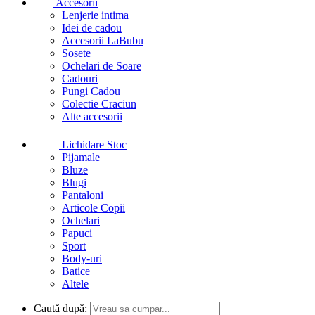
Accesorii
Lenjerie intima
Idei de cadou
Accesorii LaBubu
Sosete
Ochelari de Soare
Cadouri
Pungi Cadou
Colectie Craciun
Alte accesorii
Lichidare Stoc
Pijamale
Bluze
Blugi
Pantaloni
Articole Copii
Ochelari
Papuci
Sport
Body-uri
Batice
Altele
Caută după: