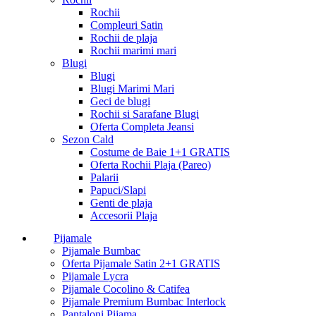
Rochii
Compleuri Satin
Rochii de plaja
Rochii marimi mari
Blugi
Blugi
Blugi Marimi Mari
Geci de blugi
Rochii si Sarafane Blugi
Oferta Completa Jeansi
Sezon Cald
Costume de Baie 1+1 GRATIS
Oferta Rochii Plaja (Pareo)
Palarii
Papuci/Slapi
Genti de plaja
Accesorii Plaja
Pijamale
Pijamale Bumbac
Oferta Pijamale Satin 2+1 GRATIS
Pijamale Lycra
Pijamale Cocolino & Catifea
Pijamale Premium Bumbac Interlock
Pantaloni Pijama