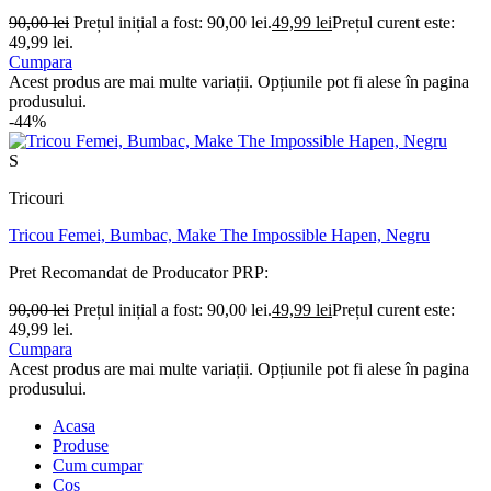
90,00
lei
Prețul inițial a fost: 90,00 lei.
49,99
lei
Prețul curent este:
49,99 lei.
Cumpara
Acest produs are mai multe variații. Opțiunile pot fi alese în pagina
produsului.
-44%
S
Tricouri
Tricou Femei, Bumbac, Make The Impossible Hapen, Negru
Pret Recomandat de Producator
PRP:
90,00
lei
Prețul inițial a fost: 90,00 lei.
49,99
lei
Prețul curent este:
49,99 lei.
Cumpara
Acest produs are mai multe variații. Opțiunile pot fi alese în pagina
produsului.
Acasa
Produse
Cum cumpar
Coș