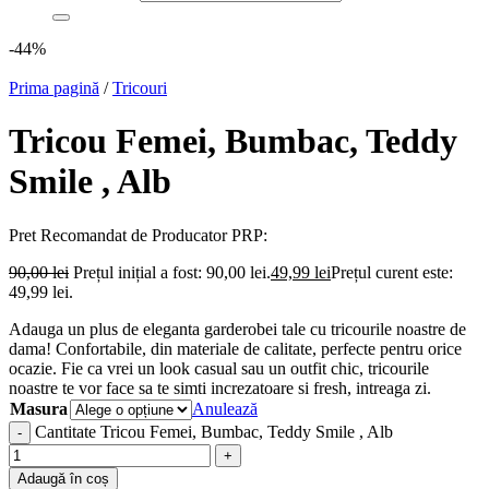
-44%
Prima pagină
/
Tricouri
Tricou Femei, Bumbac, Teddy
Smile , Alb
Pret Recomandat de Producator
PRP:
90,00
lei
Prețul inițial a fost: 90,00 lei.
49,99
lei
Prețul curent este:
49,99 lei.
Adauga un plus de eleganta garderobei tale cu tricourile noastre de
dama! Confortabile, din materiale de calitate, perfecte pentru orice
ocazie. Fie ca vrei un look casual sau un outfit chic, tricourile
noastre te vor face sa te simti increzatoare si fresh, intreaga zi.
Masura
Anulează
Cantitate Tricou Femei, Bumbac, Teddy Smile , Alb
Adaugă în coș