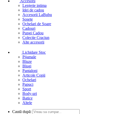
Accesorii
Lenjerie intima
Idei de cadou
Accesorii LaBubu
Sosete
Ochelari de Soare
Cadouri
Pungi Cadou
Colectie Craciun
Alte accesorii
Lichidare Stoc
Pijamale
Bluze
Blugi
Pantaloni
Articole Copii
Ochelari
Papuci
Sport
Body-uri
Batice
Altele
Caută după: