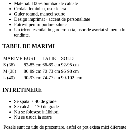
Material: 100% bumbac de calitate
Croiala feminina, usor lejera
Guler rotund, maneci scurte
Design imprimat - accent de personalitate
Potrivit pentru purtare zilnica
Un tricou esential in garderoba ta, usor de asortat si mereu in
tendinte.
TABEL DE MARIMI
MARIME
BUST
TALIE
SOLD
S (36)
82-85 cm
66-69 cm
92-95 cm
M (38)
86-89 cm
70-73 cm
96-98 cm
L (40)
90-93 cm
74-77 cm
99-102 cm
INTRETINERE
Se spală la 40 de grade
Se calcă la 130 de grade
Nu se folosesc inălbitori
Nu se usucă la soare
Pozele sunt cu titlu de prezentare, astfel ca pot exista mici diferente