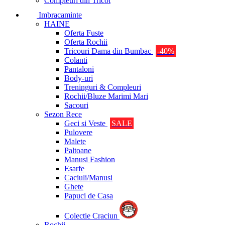
Compleuri din Tricot
Imbracaminte
HAINE
Oferta Fuste
Oferta Rochii
Tricouri Dama din Bumbac
-40%
Colanti
Pantaloni
Body-uri
Treninguri & Compleuri
Rochii/Bluze Marimi Mari
Sacouri
Sezon Rece
Geci si Veste
SALE
Pulovere
Malete
Paltoane
Manusi Fashion
Esarfe
Caciuli/Manusi
Ghete
Papuci de Casa
Colectie Craciun
Rochii