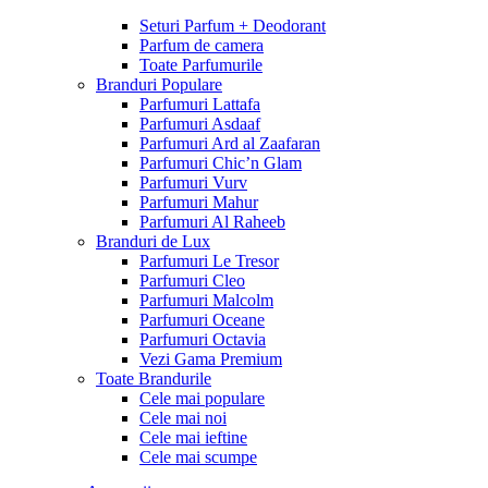
Seturi Parfum + Deodorant
Parfum de camera
Toate Parfumurile
Branduri Populare
Parfumuri Lattafa
Parfumuri Asdaaf
Parfumuri Ard al Zaafaran
Parfumuri Chic’n Glam
Parfumuri Vurv
Parfumuri Mahur
Parfumuri Al Raheeb
Branduri de Lux
Parfumuri Le Tresor
Parfumuri Cleo
Parfumuri Malcolm
Parfumuri Oceane
Parfumuri Octavia
Vezi Gama Premium
Toate Brandurile
Cele mai populare
Cele mai noi
Cele mai ieftine
Cele mai scumpe