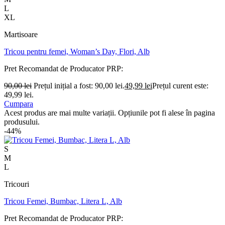
L
XL
Martisoare
Tricou pentru femei, Woman’s Day, Flori, Alb
Pret Recomandat de Producator
PRP:
90,00
lei
Prețul inițial a fost: 90,00 lei.
49,99
lei
Prețul curent este:
49,99 lei.
Cumpara
Acest produs are mai multe variații. Opțiunile pot fi alese în pagina
produsului.
-44%
S
M
L
Tricouri
Tricou Femei, Bumbac, Litera L, Alb
Pret Recomandat de Producator
PRP: