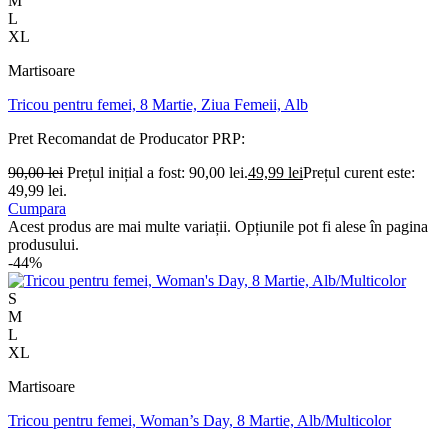
M
L
XL
Martisoare
Tricou pentru femei, 8 Martie, Ziua Femeii, Alb
Pret Recomandat de Producator
PRP:
90,00
lei
Prețul inițial a fost: 90,00 lei.
49,99
lei
Prețul curent este:
49,99 lei.
Cumpara
Acest produs are mai multe variații. Opțiunile pot fi alese în pagina
produsului.
-44%
S
M
L
XL
Martisoare
Tricou pentru femei, Woman’s Day, 8 Martie, Alb/Multicolor