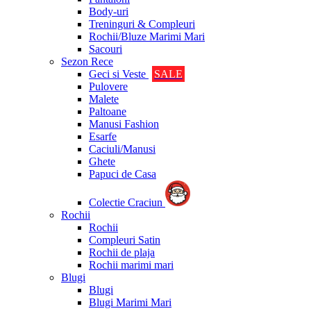
Body-uri
Treninguri & Compleuri
Rochii/Bluze Marimi Mari
Sacouri
Sezon Rece
Geci si Veste
SALE
Pulovere
Malete
Paltoane
Manusi Fashion
Esarfe
Caciuli/Manusi
Ghete
Papuci de Casa
Colectie Craciun
Rochii
Rochii
Compleuri Satin
Rochii de plaja
Rochii marimi mari
Blugi
Blugi
Blugi Marimi Mari