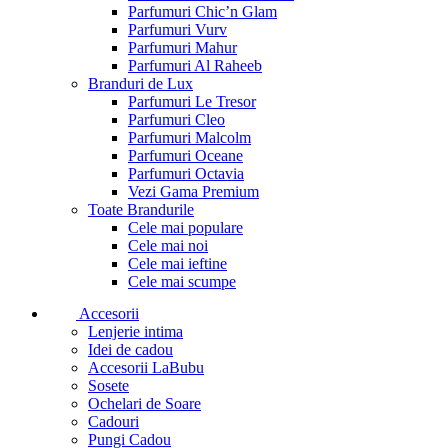
Parfumuri Chic’n Glam
Parfumuri Vurv
Parfumuri Mahur
Parfumuri Al Raheeb
Branduri de Lux
Parfumuri Le Tresor
Parfumuri Cleo
Parfumuri Malcolm
Parfumuri Oceane
Parfumuri Octavia
Vezi Gama Premium
Toate Brandurile
Cele mai populare
Cele mai noi
Cele mai ieftine
Cele mai scumpe
Accesorii
Lenjerie intima
Idei de cadou
Accesorii LaBubu
Sosete
Ochelari de Soare
Cadouri
Pungi Cadou