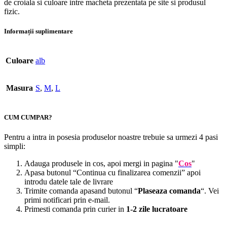
de croiala si culoare intre macheta prezentata pe site si produsul
fizic.
Informații suplimentare
Culoare
alb
Masura
S
,
M
,
L
CUM CUMPAR?
Pentru a intra in posesia produselor noastre trebuie sa urmezi 4 pasi
simpli:
Adauga produsele in cos, apoi mergi in pagina "
Cos
"
Apasa butonul “Continua cu finalizarea comenzii” apoi
introdu datele tale de livrare
Trimite comanda apasand butonul “
Plaseaza comanda
“. Vei
primi notificari prin e-mail.
Primesti comanda prin curier in
1-2 zile lucratoare