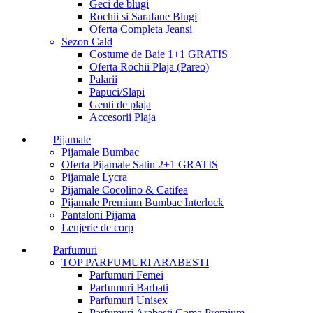
Geci de blugi
Rochii si Sarafane Blugi
Oferta Completa Jeansi
Sezon Cald
Costume de Baie 1+1 GRATIS
Oferta Rochii Plaja (Pareo)
Palarii
Papuci/Slapi
Genti de plaja
Accesorii Plaja
Pijamale
Pijamale Bumbac
Oferta Pijamale Satin 2+1 GRATIS
Pijamale Lycra
Pijamale Cocolino & Catifea
Pijamale Premium Bumbac Interlock
Pantaloni Pijama
Lenjerie de corp
Parfumuri
TOP PARFUMURI ARABESTI
Parfumuri Femei
Parfumuri Barbati
Parfumuri Unisex
Parfumuri Arabesti Gama Premium