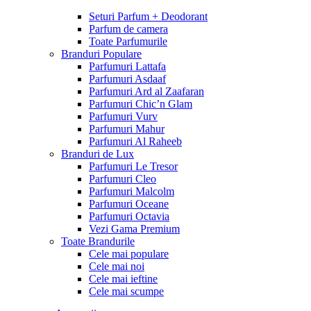
Seturi Parfum + Deodorant
Parfum de camera
Toate Parfumurile
Branduri Populare
Parfumuri Lattafa
Parfumuri Asdaaf
Parfumuri Ard al Zaafaran
Parfumuri Chic’n Glam
Parfumuri Vurv
Parfumuri Mahur
Parfumuri Al Raheeb
Branduri de Lux
Parfumuri Le Tresor
Parfumuri Cleo
Parfumuri Malcolm
Parfumuri Oceane
Parfumuri Octavia
Vezi Gama Premium
Toate Brandurile
Cele mai populare
Cele mai noi
Cele mai ieftine
Cele mai scumpe