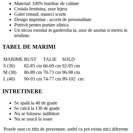
Material: 100% bumbac de calitate
Croiala feminina, usor lejera
Guler rotund, maneci scurte
Design imprimat - accent de personalitate
Potrivit pentru purtare zilnica
Un tricou esential in garderoba ta, usor de asortat si mereu in
tendinte.
TABEL DE MARIMI
MARIME
BUST
TALIE
SOLD
S (36)
82-85 cm
66-69 cm
92-95 cm
M (38)
86-89 cm
70-73 cm
96-98 cm
L (40)
90-93 cm
74-77 cm
99-102 cm
INTRETINERE
Se spală la 40 de grade
Se calcă la 130 de grade
Nu se folosesc inălbitori
Nu se usucă la soare
Pozele sunt cu titlu de prezentare, astfel ca pot exista mici diferente