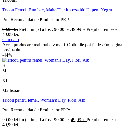
Tricouri
Tricou Femei, Bumbac, Make The Impossible Hapen, Negru
Pret Recomandat de Producator
PRP:
90,00
lei
Prețul inițial a fost: 90,00 lei.
49,99
lei
Prețul curent este:
49,99 lei.
Cumpara
Acest produs are mai multe variații. Opțiunile pot fi alese în pagina
produsului.
-44%
S
M
L
XL
Martisoare
Tricou pentru femei, Woman’s Day, Flori, Alb
Pret Recomandat de Producator
PRP:
90,00
lei
Prețul inițial a fost: 90,00 lei.
49,99
lei
Prețul curent este:
49,99 lei.