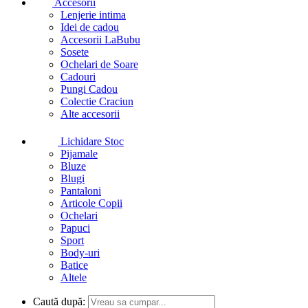
Accesorii
Lenjerie intima
Idei de cadou
Accesorii LaBubu
Sosete
Ochelari de Soare
Cadouri
Pungi Cadou
Colectie Craciun
Alte accesorii
Lichidare Stoc
Pijamale
Bluze
Blugi
Pantaloni
Articole Copii
Ochelari
Papuci
Sport
Body-uri
Batice
Altele
Caută după: