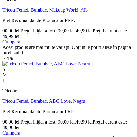
Tricou Femei, Bumbac, Makeup World, Alb
Pret Recomandat de Producator
PRP:
90,00
lei
Prețul inițial a fost: 90,00 lei.
49,99
lei
Prețul curent este:
49,99 lei.
Cumpara
Acest produs are mai multe variații. Opțiunile pot fi alese în pagina
produsului.
-44%
S
M
L
Tricouri
Tricou Femei, Bumbac, ABC Love, Negru
Pret Recomandat de Producator
PRP:
90,00
lei
Prețul inițial a fost: 90,00 lei.
49,99
lei
Prețul curent este:
49,99 lei.
Cumpara