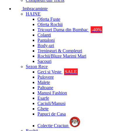
Compleuri din Tricot
Imbracaminte
HAINE
Oferta Fuste
Oferta Rochii
Tricouri Dama din Bumbac
-40%
Colanti
Pantaloni
Body-uri
Treninguri & Compleuri
Rochii/Bluze Marimi Mari
Sacouri
Sezon Rece
Geci si Veste
SALE
Pulovere
Malete
Paltoane
Manusi Fashion
Esarfe
Caciuli/Manusi
Ghete
Papuci de Casa
Colectie Craciun
Rochii