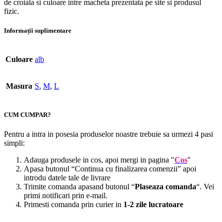
de croiala si culoare intre macheta prezentata pe site si produsul
fizic.
Informații suplimentare
Culoare
alb
Masura
S
,
M
,
L
CUM CUMPAR?
Pentru a intra in posesia produselor noastre trebuie sa urmezi 4 pasi
simpli:
Adauga produsele in cos, apoi mergi in pagina "
Cos
"
Apasa butonul “Continua cu finalizarea comenzii” apoi
introdu datele tale de livrare
Trimite comanda apasand butonul “
Plaseaza comanda
“. Vei
primi notificari prin e-mail.
Primesti comanda prin curier in
1-2 zile lucratoare