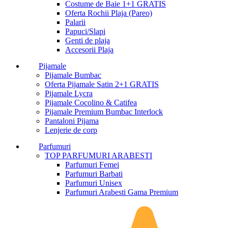
Costume de Baie 1+1 GRATIS
Oferta Rochii Plaja (Pareo)
Palarii
Papuci/Slapi
Genti de plaja
Accesorii Plaja
Pijamale
Pijamale Bumbac
Oferta Pijamale Satin 2+1 GRATIS
Pijamale Lycra
Pijamale Cocolino & Catifea
Pijamale Premium Bumbac Interlock
Pantaloni Pijama
Lenjerie de corp
Parfumuri
TOP PARFUMURI ARABESTI
Parfumuri Femei
Parfumuri Barbati
Parfumuri Unisex
Parfumuri Arabesti Gama Premium