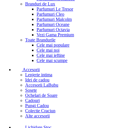
Branduri de Lux
Parfumuri Le Tresor
Parfumuri Cleo
Parfumuri Malcolm
Parfumuri Oceane
Parfumuri Octavia
Vezi Gama Premium
Toate Brandurile
Cele mai populare
Cele mai noi
Cele mai ieftine
Cele mai scumpe
Accesorii
Lenjerie intima
Idei de cadou
Accesorii LaBubu
Sosete
Ochelari de Soare
Cadouri
Pungi Cadou
Colectie Craciun
Alte accesorii
Lichidare Stoc