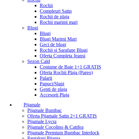
Rochii
Compleuri Satin
Rochii de plaja
Rochii marimi mari
Blugi
Blugi
Blugi Marimi Mari
Geci de blugi
Rochii si Sarafane Blugi
Oferta Completa Jeansi
Sezon Cald
Costume de Baie 1+1 GRATIS
Oferta Rochii Plaja (Pareo)
Palarii
Papuci/Slapi
Genti de plaja
Accesorii Plaja
Pijamale
Pijamale Bumbac
Oferta Pijamale Satin 2+1 GRATIS
Pijamale Lycra
Pijamale Cocolino & Catifea
Pijamale Premium Bumbac Interlock
Pantaloni Pijama