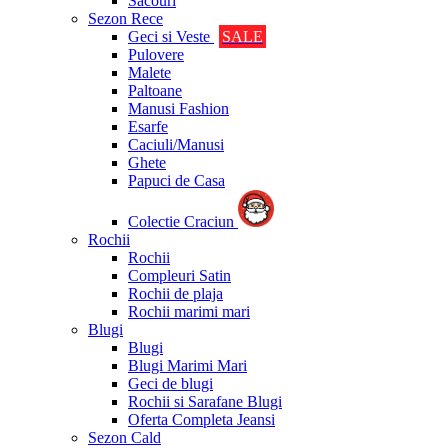
Sacouri
Sezon Rece
Geci si Veste
SALE
Pulovere
Malete
Paltoane
Manusi Fashion
Esarfe
Caciuli/Manusi
Ghete
Papuci de Casa
Colectie Craciun
Rochii
Rochii
Compleuri Satin
Rochii de plaja
Rochii marimi mari
Blugi
Blugi
Blugi Marimi Mari
Geci de blugi
Rochii si Sarafane Blugi
Oferta Completa Jeansi
Sezon Cald