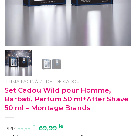
PRIMA PAGINĂ
/
IDEI DE CADOU
Set Cadou Wild pour Homme,
Barbati, Parfum 50 ml+After Shave
50 ml – Montage Brands
lei
Prețul
lei
Prețul
69,99
PRP:
99,99
inițial
curent