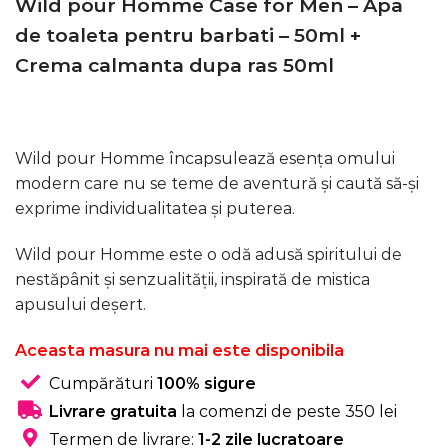
Wild pour Homme Case for Men – Apa
a
este:
de toaleta pentru barbati – 50ml +
fost:
69,99 lei.
Crema calmanta dupa ras 50ml
99,99 lei.
Wild pour Homme încapsulează esența omului
modern care nu se teme de aventură și caută să-și
exprime individualitatea și puterea.
Wild pour Homme este o odă adusă spiritului de
nestăpânit și senzualității, inspirată de mistica
apusului deșert.
Aceasta masura nu mai este disponibila
Cumpărături
100% sigure
Livrare gratuita
la comenzi de peste 350 lei
Termen de livrare:
1-2 zile lucratoare