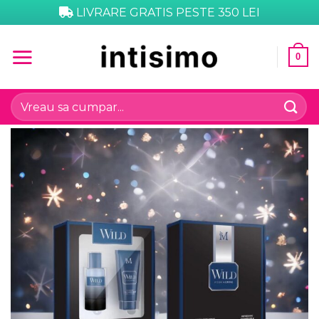
Skip
LIVRARE GRATIS PESTE 350 LEI
to
content
0
Caută
după: