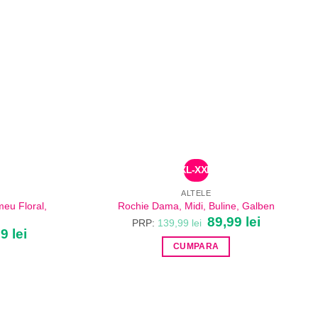
XL-XXL
ALTELE
eu Floral,
Rochie Dama, Midi, Buline, Galben
Prețul
89,99
lei
Prețul
PRP:
139,99
lei
inițial
curent
99
lei
Prețul
a
este:
curent
CUMPARA
fost:
89,99 lei.
este:
139,99 lei.
114,99 lei.
Acest
lei.
produs
are
mai