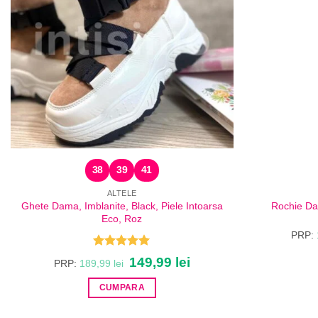
38
39
41
ALTELE
Ghete Dama, Imblanite, Black, Piele Intoarsa
Rochie Da
Eco, Roz
PRP:
Evaluat la
Prețul
149,99
lei
Prețul
PRP:
189,99
lei
5.00
din 5
inițial
curent
a
este:
CUMPARA
fost:
149,99 lei.
189,99 lei.
Acest