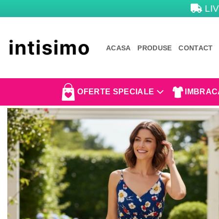
Skip
LIV
to
content
ACASA
PRODUSE
CONTACT
OFERTE SPECIALE
IMBRAC