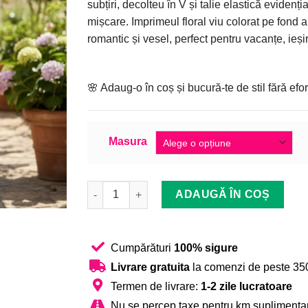
subțiri, decolteu în V și talie elastică evidenți
139,99 lei.
mișcare. Imprimeul floral viu colorat pe fond
romantic și vesel, perfect pentru vacanțe, ieși
🌸 Adaug-o în coș și bucură-te de stil fără efort
Masura
Cantitate Rochie Dama, Midi, Imprimeu Floral, 
ADAUGĂ ÎN COȘ
Cumpărături
100% sigure
Livrare gratuita
la comenzi de peste 350
Termen de livrare:
1-2 zile lucratoare
Nu se percep taxe pentru km suplimentar