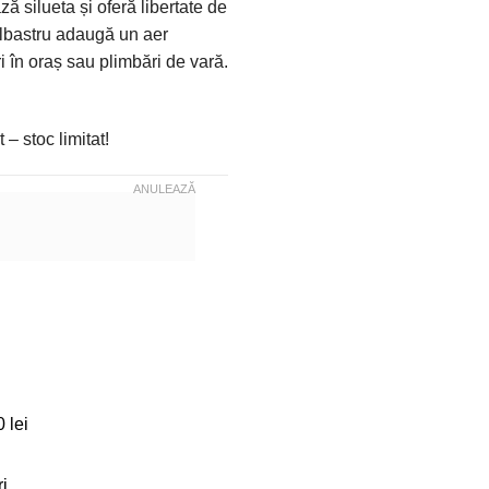
ază silueta și oferă libertate de
 albastru adaugă un aer
ri în oraș sau plimbări de vară.
 – stoc limitat!
ANULEAZĂ
Albastru
 lei
i