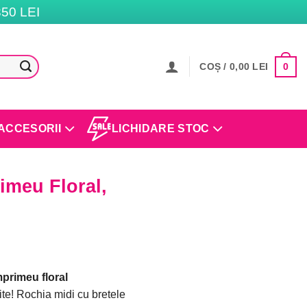
50 LEI
0
COȘ /
0,00
LEI
ACCESORII
LICHIDARE STOC
imeu Floral,
mprimeu floral
ite! Rochia midi cu bretele