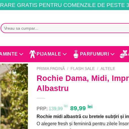
RARE GRATIS PENTRU COMENZILE DE PESTE 3
Caută
după:
AMINTE
PIJAMALE
PARFUMURI
PRIMA PAGINĂ
/
FLASH SALE
/
ALTELE
Rochie Dama, Midi, Impr
Albastru
lei
Prețul
lei
Prețul
89,99
PRP:
139,99
inițial
curent
Rochie midi albastră cu bretele subțiri și i
a
este:
O alegere fresh și feminină pentru zilele însor
fost:
89,99 lei.