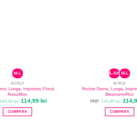
M-L
XL-XXL
M-L
ALTELE
ALTELE
ma, Lunga, Imprimeu Floral,
Rochie Dama, Lunga, Imprim
Rosu/Mov
Bleumarin/Roz
Prețul
114,99
lei
Prețul
Prețul
114,
149,99
lei
PRP:
149,99
lei
inițial
curent
inițial
a
este:
a
CUMPARA
CUMPARA
fost:
114,99 lei.
fost:
149,99 lei.
149,99 
Acest
Acest
produs
produs
are
are