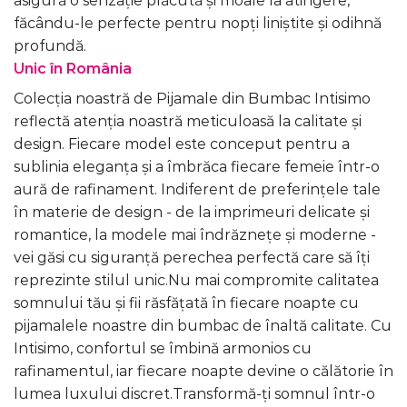
asigură o senzație plăcută și moale la atingere,
făcându-le perfecte pentru nopți liniștite și odihnă
profundă.
Unic în România
Colecția noastră de Pijamale din Bumbac Intisimo
reflectă atenția noastră meticuloasă la calitate și
design. Fiecare model este conceput pentru a
sublinia eleganța și a îmbrăca fiecare femeie într-o
aură de rafinament. Indiferent de preferințele tale
în materie de design - de la imprimeuri delicate și
romantice, la modele mai îndrăznețe și moderne -
vei găsi cu siguranță perechea perfectă care să îți
reprezinte stilul unic.Nu mai compromite calitatea
somnului tău și fii răsfățată în fiecare noapte cu
pijamalele noastre din bumbac de înaltă calitate. Cu
Intisimo, confortul se îmbină armonios cu
rafinamentul, iar fiecare noapte devine o călătorie în
lumea luxului discret.Transformă-ți somnul într-o