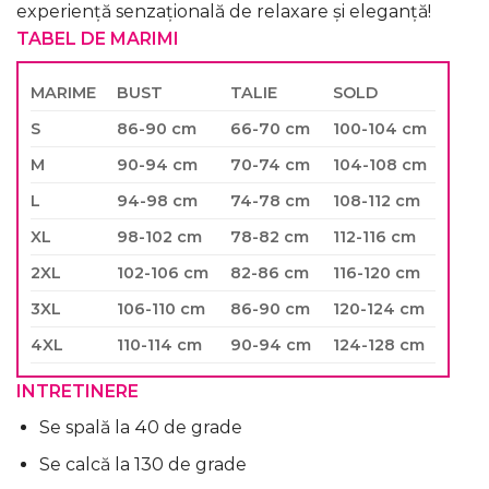
experiență senzațională de relaxare și eleganță!
TABEL DE MARIMI
MARIME
BUST
TALIE
SOLD
S
86-90 cm
66-70 cm
100-104 cm
M
90-94 cm
70-74 cm
104-108 cm
L
94-98 cm
74-78 cm
108-112 cm
XL
98-102 cm
78-82 cm
112-116 cm
2XL
102-106 cm
82-86 cm
116-120 cm
3XL
106-110 cm
86-90 cm
120-124 cm
4XL
110-114 cm
90-94 cm
124-128 cm
INTRETINERE
Se spală la 40 de grade
Se calcă la 130 de grade