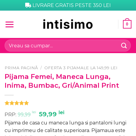
Skip
LIVRARE GRATIS PESTE 350 LEI
to
content
0
Caută
după:
PRIMA PAGINĂ
/
OFERTA 3 PIJAMALE LA 149,99 LEI
Pijama Femei, Maneca Lunga,
Inima, Bumbac, Gri/Animal Print
Evaluat la
lei
Prețul
lei
Prețul
59,99
PRP:
99,99
5.00
din 5
inițial
curent
pe baza
Pijama de casa cu maneca lunga si pantaloni lungi
unei
a
este:
singure
cu imprimeu de calitate superioara. Pijamaua este
evaluări
fost:
59,99 lei.