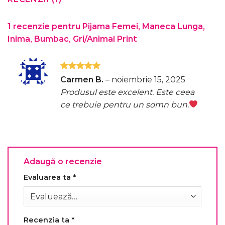
1 recenzie pentru
Pijama Femei, Maneca Lunga,
Inima, Bumbac, Gri/Animal Print
Evaluat la
Carmen B.
–
noiembrie 15, 2025
5
din 5
Produsul este excelent. Este ceea
ce trebuie pentru un somn bun.
Adaugă o recenzie
Evaluarea ta
*
Recenzia ta
*