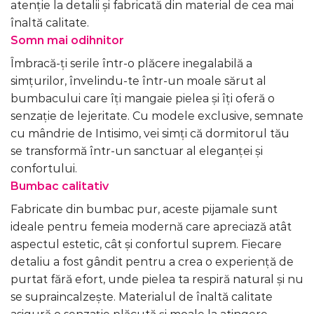
atenție la detalii și fabricată din material de cea mai
înaltă calitate.
Somn mai odihnitor
Îmbracă-ți serile într-o plăcere inegalabilă a
simțurilor, învelindu-te într-un moale sărut al
bumbacului care îți mangaie pielea și îți oferă o
senzație de lejeritate. Cu modele exclusive, semnate
cu mândrie de Intisimo, vei simți că dormitorul tău
se transformă într-un sanctuar al eleganței și
confortului.
Bumbac calitativ
Fabricate din bumbac pur, aceste pijamale sunt
ideale pentru femeia modernă care apreciază atât
aspectul estetic, cât și confortul suprem. Fiecare
detaliu a fost gândit pentru a crea o experiență de
purtat fără efort, unde pielea ta respiră natural și nu
se supraincalzește. Materialul de înaltă calitate