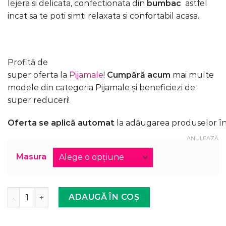
lejera si delicata, confectionata din
bumbac
astfel
99,99 lei.
incat sa te poti simti relaxata si confortabil acasa.
Profită de
super oferta la
Pijamale
!
Cumpără acum
mai multe
modele din categoria Pijamale și beneficiezi de
super reduceri!
Oferta se aplică automat
la adăugarea produselor în
ANULEAZĂ
Masura
Cantitate Pijama Femei, Maneca Lunga, Inima, Bumbac, Gr
ADAUGĂ ÎN COȘ