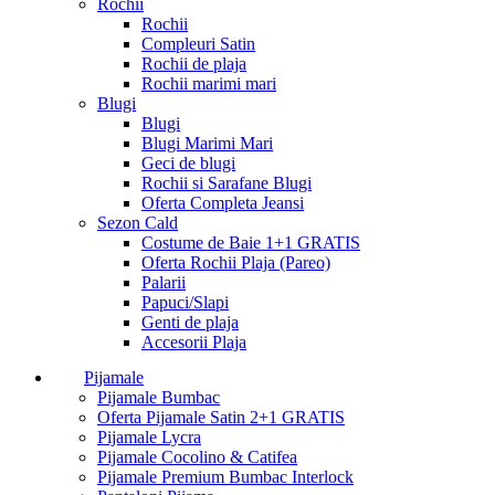
Rochii
Rochii
Compleuri Satin
Rochii de plaja
Rochii marimi mari
Blugi
Blugi
Blugi Marimi Mari
Geci de blugi
Rochii si Sarafane Blugi
Oferta Completa Jeansi
Sezon Cald
Costume de Baie 1+1 GRATIS
Oferta Rochii Plaja (Pareo)
Palarii
Papuci/Slapi
Genti de plaja
Accesorii Plaja
Pijamale
Pijamale Bumbac
Oferta Pijamale Satin 2+1 GRATIS
Pijamale Lycra
Pijamale Cocolino & Catifea
Pijamale Premium Bumbac Interlock