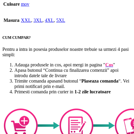
Culoare
mov
Masura
XXL
,
3XL
,
4XL
,
5XL
CUM CUMPAR?
Pentru a intra in posesia produselor noastre trebuie sa urmezi 4 pasi
simpli:
Adauga produsele in cos, apoi mergi in pagina "
Cos
"
Apasa butonul “Continua cu finalizarea comenzii” apoi
introdu datele tale de livrare
Trimite comanda apasand butonul “
Plaseaza comanda
“. Vei
primi notificari prin e-mail.
Primesti comanda prin curier in
1-2 zile lucratoare