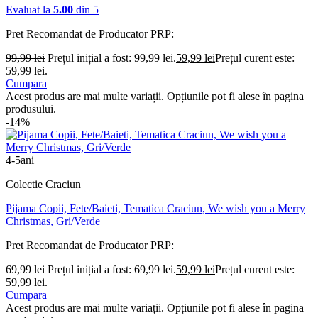
Evaluat la
5.00
din 5
Pret Recomandat de Producator
PRP:
99,99
lei
Prețul inițial a fost: 99,99 lei.
59,99
lei
Prețul curent este:
59,99 lei.
Cumpara
Acest produs are mai multe variații. Opțiunile pot fi alese în pagina
produsului.
-14%
4-5ani
Colectie Craciun
Pijama Copii, Fete/Baieti, Tematica Craciun, We wish you a Merry
Christmas, Gri/Verde
Pret Recomandat de Producator
PRP:
69,99
lei
Prețul inițial a fost: 69,99 lei.
59,99
lei
Prețul curent este:
59,99 lei.
Cumpara
Acest produs are mai multe variații. Opțiunile pot fi alese în pagina