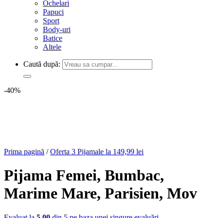
Ochelari
Papuci
Sport
Body-uri
Batice
Altele
Caută după:
-40%
Prima pagină
/
Oferta 3 Pijamale la 149,99 lei
Pijama Femei, Bumbac,
Marime Mare, Parisien, Mov
Evaluat la
5.00
din 5 pe baza unei singure evaluări