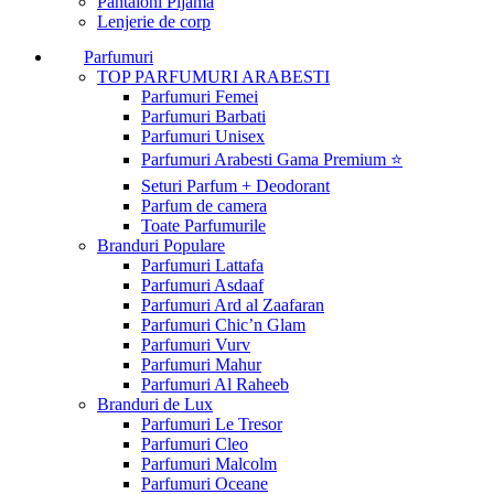
Pantaloni Pijama
Lenjerie de corp
Parfumuri
TOP PARFUMURI ARABESTI
Parfumuri Femei
Parfumuri Barbati
Parfumuri Unisex
Parfumuri Arabesti Gama Premium ⭐
Seturi Parfum + Deodorant
Parfum de camera
Toate Parfumurile
Branduri Populare
Parfumuri Lattafa
Parfumuri Asdaaf
Parfumuri Ard al Zaafaran
Parfumuri Chic’n Glam
Parfumuri Vurv
Parfumuri Mahur
Parfumuri Al Raheeb
Branduri de Lux
Parfumuri Le Tresor
Parfumuri Cleo
Parfumuri Malcolm
Parfumuri Oceane