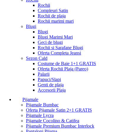
Rochii
Compleuri Satin
Rochii de plaja
Rochii marimi mari
Blugi
Blugi
Blugi Marimi Mari
Geci de blugi
Rochii si Sarafane Blugi
Oferta Completa Jeansi
Sezon Cald
Costume de Baie 1+1 GRATIS
Oferta Rochii Plaja (Pareo)
Palarii
Papuci/Slapi
Genti de plaja
Accesorii Plaja
Pijamale
Pijamale Bumbac
Oferta Pijamale Satin 2+1 GRATIS
Pijamale Lycra
Pijamale Cocolino & Catifea
Pijamale Premium Bumbac Interlock
Pantaloni Pijama