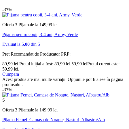
-33%
Oferta 3 Pijamale la 149,99 lei
Pijama pentru copii, 3-4 ani, Army, Verde
Evaluat la
5.00
din 5
Pret Recomandat de Producator
PRP:
89,99
lei
Prețul inițial a fost: 89,99 lei.
59,99
lei
Prețul curent este:
59,99 lei.
Cumpara
Acest produs are mai multe variații. Opțiunile pot fi alese în pagina
produsului.
-33%
S
Oferta 3 Pijamale la 149,99 lei
Pijama Femei, Camasa de Noapte, Nasturi, Albastru/Alb