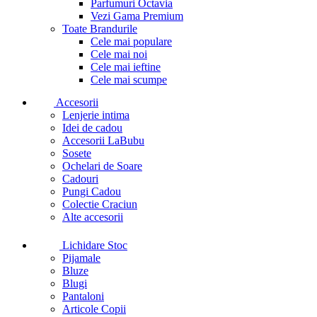
Parfumuri Octavia
Vezi Gama Premium
Toate Brandurile
Cele mai populare
Cele mai noi
Cele mai ieftine
Cele mai scumpe
Accesorii
Lenjerie intima
Idei de cadou
Accesorii LaBubu
Sosete
Ochelari de Soare
Cadouri
Pungi Cadou
Colectie Craciun
Alte accesorii
Lichidare Stoc
Pijamale
Bluze
Blugi
Pantaloni
Articole Copii