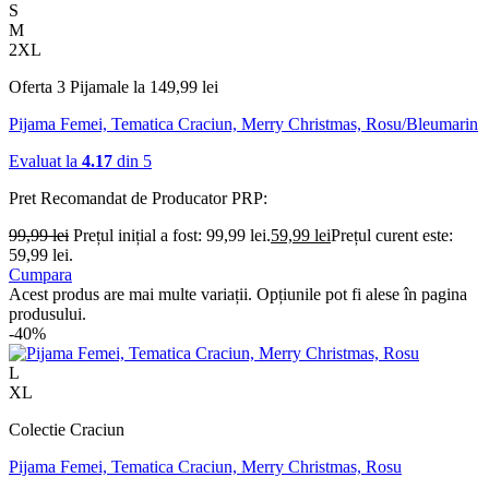
S
M
2XL
Oferta 3 Pijamale la 149,99 lei
Pijama Femei, Tematica Craciun, Merry Christmas, Rosu/Bleumarin
Evaluat la
4.17
din 5
Pret Recomandat de Producator
PRP:
99,99
lei
Prețul inițial a fost: 99,99 lei.
59,99
lei
Prețul curent este:
59,99 lei.
Cumpara
Acest produs are mai multe variații. Opțiunile pot fi alese în pagina
produsului.
-40%
L
XL
Colectie Craciun
Pijama Femei, Tematica Craciun, Merry Christmas, Rosu