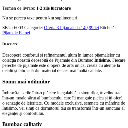
Termen de livrare:
1-2 zile lucratoare
Nu se percep taxe pentru km suplimentari
SKU:
6003
Categorie:
Oferta 3 Pijamale la 149,99 lei
Etichetă:
Pijamale Femei
Descriere
Descoperă confortul și rafinamentul ultim în lumea pijamalelor cu
colecția noastră deosebită de Pijamale din Bumbac
Intisimo
. Fiecare
pereche de pijamale este o operă de artă unică, creată cu atenție la
detalii și fabricată din material de cea mai înaltă calitate.
Somn mai odihnitor
Îmbracă-ți serile într-o plăcere inegalabilă a simțurilor, învelindu-te
într-un moale sărut al bumbacului care îți mangaie pielea și îți oferă
o senzație de lejeritate. Cu modele exclusive, semnate cu mândrie de
Intisimo, vei simți că dormitorul tău se transformă într-un sanctuar al
eleganței și confortului.
Bumbac calitativ