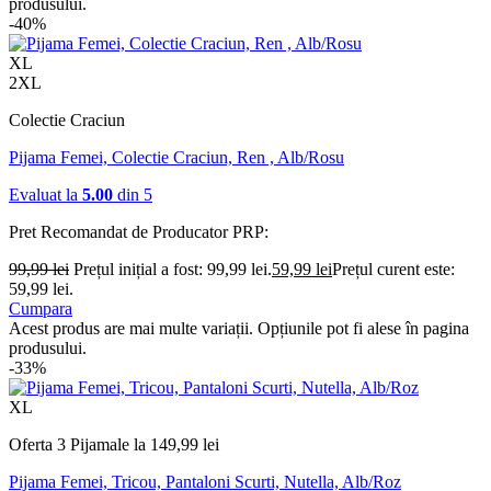
produsului.
-40%
XL
2XL
Colectie Craciun
Pijama Femei, Colectie Craciun, Ren , Alb/Rosu
Evaluat la
5.00
din 5
Pret Recomandat de Producator
PRP:
99,99
lei
Prețul inițial a fost: 99,99 lei.
59,99
lei
Prețul curent este:
59,99 lei.
Cumpara
Acest produs are mai multe variații. Opțiunile pot fi alese în pagina
produsului.
-33%
XL
Oferta 3 Pijamale la 149,99 lei
Pijama Femei, Tricou, Pantaloni Scurti, Nutella, Alb/Roz