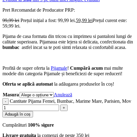
Pret Recomandat de Producator
PRP:
99,99
lei
Prețul inițial a fost: 99,99 lei.
59,99
lei
Prețul curent este:
59,99 lei.
Pijama de casa formata din tricou cu imprimeu si pantaloni lungi de
calitate superioara. Pijamaua este lejera si delicata, confectionata din
bumbac
astfel incat sa te poti simti relaxata si confortabil acasa.
Profită de super oferta la
Pijamale
!
Cumpără acum
mai multe
modele din categoria Pijamale și beneficiezi de super reduceri!
Oferta se aplică automat
la adăugarea produselor în coș!
Masura
Anulează
Cantitate Pijama Femei, Bumbac, Marime Mare, Parisien, Mov
Adaugă în coș
Cumpărături
100% sigure
Livrare gratuita
la comenzi de peste 350 lei