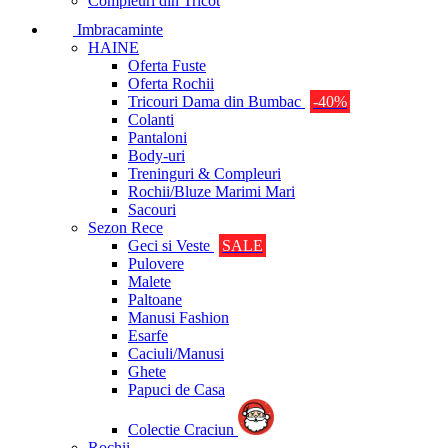
Compleuri din Tricot
Imbracaminte
HAINE
Oferta Fuste
Oferta Rochii
Tricouri Dama din Bumbac
-40%
Colanti
Pantaloni
Body-uri
Treninguri & Compleuri
Rochii/Bluze Marimi Mari
Sacouri
Sezon Rece
Geci si Veste
SALE
Pulovere
Malete
Paltoane
Manusi Fashion
Esarfe
Caciuli/Manusi
Ghete
Papuci de Casa
Colectie Craciun
Rochii