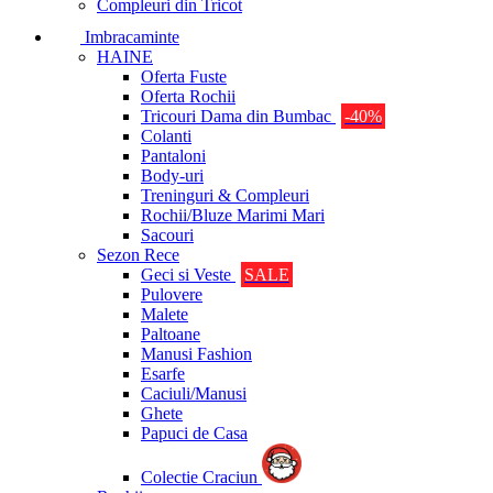
Compleuri din Tricot
Imbracaminte
HAINE
Oferta Fuste
Oferta Rochii
Tricouri Dama din Bumbac
-40%
Colanti
Pantaloni
Body-uri
Treninguri & Compleuri
Rochii/Bluze Marimi Mari
Sacouri
Sezon Rece
Geci si Veste
SALE
Pulovere
Malete
Paltoane
Manusi Fashion
Esarfe
Caciuli/Manusi
Ghete
Papuci de Casa
Colectie Craciun