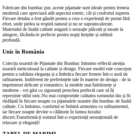
Fabricate din bumbac pur, aceste pijamale sunt ideale pentru femeia
modernă care apreciază atât aspectul estetic, cât și confortul suprem.
Fiecare detaliu a fost gândit pentru a crea o experiență de purtat fără
efort, unde pielea ta respiră natural și nu se supraincalzește.
Materialul de înaltă calitate asigură o senzație plăcută și moale la
atingere, făcându-le perfecte pentru nopți liniștite și odihnă
profundă.
Unic în România
Colecția noastră de Pijamale din Bumbac Intisimo reflectă atenția
noastră meticuloasă la calitate și design. Fiecare model este conceput
pentru a sublinia eleganța și a îmbrăca fiecare femeie într-o aură de
rafinament. Indiferent de preferințele tale în materie de design - de la
imprimeuri delicate și romantice, la modele mai îndrăznețe și
moderne - vei găsi cu siguranță perechea perfectă care să îți
reprezinte stilul unic.Nu mai compromite calitatea somnului tău și fii
răsfățată în fiecare noapte cu pijamalele noastre din bumbac de înaltă
calitate. Cu Intisimo, confortul se îmbină armonios cu rafinamentul,
iar fiecare noapte devine o călătorie în lumea luxului
discret.Transformă-ți somnul într-o experiență senzațională de
relaxare și eleganță!
TABEL DE MARIMI