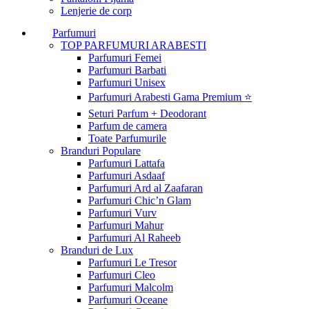
Lenjerie de corp
Parfumuri
TOP PARFUMURI ARABESTI
Parfumuri Femei
Parfumuri Barbati
Parfumuri Unisex
Parfumuri Arabesti Gama Premium ⭐
Seturi Parfum + Deodorant
Parfum de camera
Toate Parfumurile
Branduri Populare
Parfumuri Lattafa
Parfumuri Asdaaf
Parfumuri Ard al Zaafaran
Parfumuri Chic’n Glam
Parfumuri Vurv
Parfumuri Mahur
Parfumuri Al Raheeb
Branduri de Lux
Parfumuri Le Tresor
Parfumuri Cleo
Parfumuri Malcolm
Parfumuri Oceane