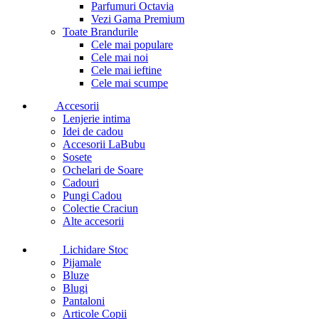
Parfumuri Octavia
Vezi Gama Premium
Toate Brandurile
Cele mai populare
Cele mai noi
Cele mai ieftine
Cele mai scumpe
Accesorii
Lenjerie intima
Idei de cadou
Accesorii LaBubu
Sosete
Ochelari de Soare
Cadouri
Pungi Cadou
Colectie Craciun
Alte accesorii
Lichidare Stoc
Pijamale
Bluze
Blugi
Pantaloni
Articole Copii