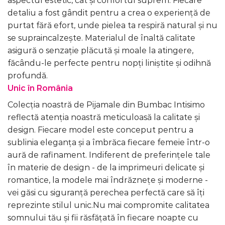
aspectul estetic, cât și confortul suprem. Fiecare
detaliu a fost gândit pentru a crea o experiență de
purtat fără efort, unde pielea ta respiră natural și nu
se supraincalzește. Materialul de înaltă calitate
asigură o senzație plăcută și moale la atingere,
făcându-le perfecte pentru nopți liniștite și odihnă
profundă.
Unic în România
Colecția noastră de Pijamale din Bumbac Intisimo
reflectă atenția noastră meticuloasă la calitate și
design. Fiecare model este conceput pentru a
sublinia eleganța și a îmbrăca fiecare femeie într-o
aură de rafinament. Indiferent de preferințele tale
în materie de design - de la imprimeuri delicate și
romantice, la modele mai îndrăznețe și moderne -
vei găsi cu siguranță perechea perfectă care să îți
reprezinte stilul unic.Nu mai compromite calitatea
somnului tău și fii răsfățată în fiecare noapte cu