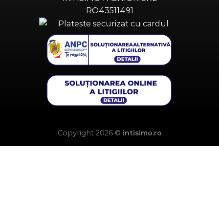
RO43511491
Copyright 2026 ©
intisimo.ro