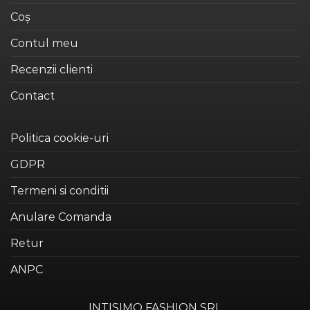
în
alese
Coș
pagina
în
produsului.
Contul meu
pagina
produsului.
Recenzii clienti
Contact
Politica cookie-uri
GDPR
Termeni si conditii
Anulare Comanda
Retur
ANPC
INTISIMO FASHION SRL