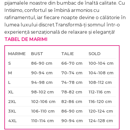
pijamalele noastre din bumbac de înaltă calitate. Cu
Intisimo, confortul se îmbină armonios cu
rafinamentul, iar fiecare noapte devine o călătorie în
lumea luxului discret.Transformă-ți somnul într-o
experiență senzațională de relaxare și eleganță!
TABEL DE MARIMI
MARIME
BUST
TALIE
SOLD
S
86-90 cm
66-70 cm
100-104 cm
M
90-94 cm
70-74 cm
104-108 cm
L
94-98 cm
74-78 cm
108-112 cm
XL
98-102 cm
78-82 cm
112-116 cm
2XL
102-106 cm
82-86 cm
116-120 cm
3XL
106-110 cm
86-90 cm
120-124 cm
4XL
110-114 cm
90-94 cm
124-128 cm