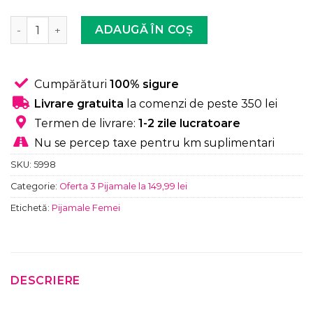
Cantitate Pijama Femei, Bumbac, Keep on smile, Caramiz
ADAUGĂ ÎN COȘ
Cumpărături
100% sigure
Livrare gratuita
la comenzi de peste 350 lei
Termen de livrare:
1-2 zile lucratoare
Nu se percep taxe pentru km suplimentari
SKU:
5998
Categorie:
Oferta 3 Pijamale la 149,99 lei
Etichetă:
Pijamale Femei
DESCRIERE