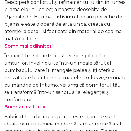
Descoperă confortul și rafinamentul ultim în lumea
pijamalelor cu colecția noastră deosebită de
Pijamale din Bumbac
Intisimo
. Fiecare pereche de
pijamale este o operă de artă unică, creată cu
atenție la detalii și fabricată din material de cea mai
înaltă calitate.
Somn mai odihnitor
Îmbracă-ți serile într-o plăcere inegalabilă a
simțurilor, învelindu-te într-un moale sărut al
bumbacului care îți mangaie pielea și îți oferă o
senzație de lejeritate. Cu modele exclusive, semnate
cu mândrie de Intisimo, vei simți că dormitorul tău
se transformă într-un sanctuar al eleganței și
confortului.
Bumbac calitativ
Fabricate din bumbac pur, aceste pijamale sunt
ideale pentru femeia modernă care apreciază atât