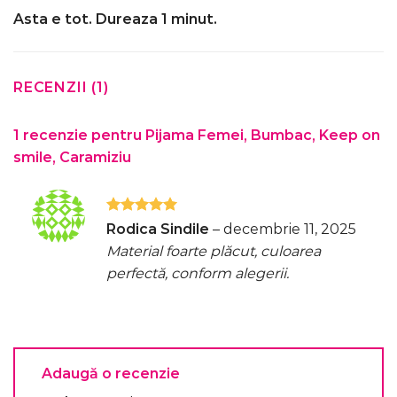
Asta e tot. Dureaza 1 minut.
RECENZII (1)
1 recenzie pentru
Pijama Femei, Bumbac, Keep on
smile, Caramiziu
Evaluat la
Rodica Sindile
–
decembrie 11, 2025
5
din 5
Material foarte plăcut, culoarea
perfectă, conform alegerii.
Adaugă o recenzie