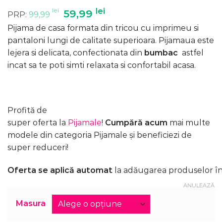
Evaluat la
lei
Prețul
lei
Prețul
59,99
PRP:
99,99
5.00
din 5
inițial
curent
pe baza
Pijama de casa formata din tricou cu imprimeu si
unei
a
este:
singure
pantaloni lungi de calitate superioara. Pijamaua este
evaluări
fost:
59,99 lei.
lejera si delicata, confectionata din
bumbac
astfel
99,99 lei.
incat sa te poti simti relaxata si confortabil acasa.
Profită de
super oferta la
Pijamale
!
Cumpără acum
mai multe
modele din categoria Pijamale și beneficiezi de
super reduceri!
Oferta se aplică automat
la adăugarea produselor în
ANULEAZĂ
Masura