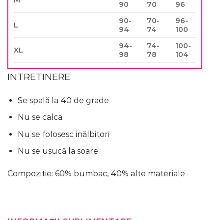
90
70
96
90-
70-
96-
L
94
74
100
94-
74-
100-
XL
98
78
104
INTRETINERE
Se spală la 40 de grade
Nu se calca
Nu se folosesc inălbitori
Nu se usucă la soare
Compozitie: 60% bumbac, 40% alte materiale