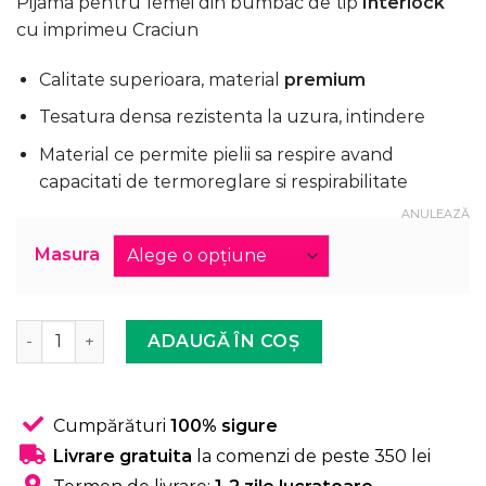
Pijama pentru femei din bumbac de tip
Interlock
a
este:
cu imprimeu Craciun
fost:
89,99 lei.
149,99 lei.
Calitate superioara, material
premium
Tesatura densa rezistenta la uzura, intindere
Material ce permite pielii sa respire avand
capacitati de termoreglare si respirabilitate
ANULEAZĂ
Masura
Cantitate Pijama Femei, Bumbac Interlock, Tesatura Dens
ADAUGĂ ÎN COȘ
Cumpărături
100% sigure
Livrare gratuita
la comenzi de peste 350 lei