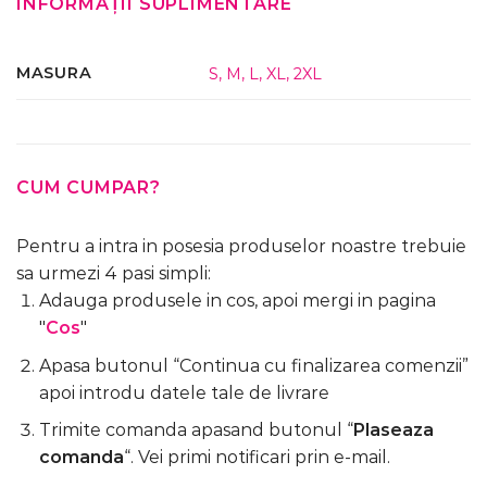
INFORMAȚII SUPLIMENTARE
MASURA
S
,
M
,
L
,
XL
,
2XL
CUM CUMPAR?
Pentru a intra in posesia produselor noastre trebuie
sa urmezi 4 pasi simpli:
Adauga produsele in cos, apoi mergi in pagina
"
Cos
"
Apasa butonul “Continua cu finalizarea comenzii”
apoi introdu datele tale de livrare
Trimite comanda apasand butonul “
Plaseaza
comanda
“. Vei primi notificari prin e-mail.