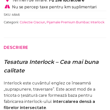
Termen de livrare:
1-2 zile lucratoare
Nu se percep taxe pentru km suplimentari
SKU:
4646
Categorii:
Colectie Craciun
,
Pijamale Premium Bumbac Interlock
DESCRIERE
Tesatura Interlock – Cea mai buna
calitate
Interlock este cuvântul englez ce înseamnă
„suprapunere, traversare”. Este acest mod de a
tricota o țesătură care formează baza pentru
fabricarea interlock-ului:
intercalarea densă a
fibrelor intersectate
.