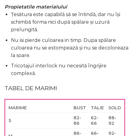
Propietatile materialului
Țesătura este capabilă să se întindă, dar nu își
schimbă forma nici după spălare și uzură
prelungită.
Nu isi pierde culoarea in timp. Dupa spălare
culoarea nu se estompează și nu se decoloreaza
la soare.
Tricotajul interlock nu necesită îngrijire
complexă.
TABEL DE MARIMI
MARIME
BUST
TALIE
SOLD
82-
62-
88-
S
86
66
92
86-
66-
92-
M