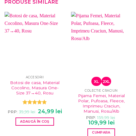
PRODUSE SIMILARE
ACCESORII
XL
2XL
Botosi de casa, Material
Cocolino, Masura One-
COLECTIE CRACIUN
Size 37→40, Rosu
Pijama Femei, Material
Polar, Pufoasa, Fleece,
Imprimeu Craciun,
Evaluat la
Prețul
Prețul
24,99
lei
Manusi, Rosu/Alb
PRP:
39,99
lei
4.75
din 5
inițial
curent
PRP:
159,99
lei
a
este:
Prețul
Prețul
ADAUGĂ ÎN COȘ
109,99
lei
fost:
24,99 lei.
inițial
curent
39,99 lei.
a
este:
CUMPARA
fost:
109,99 lei.