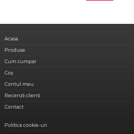
159,99 lei.
Acest
produs
are
mai
multe
variații.
Acasa
Opțiunile
pot
Produse
fi
alese
Cum cumpar
în
Coș
pagina
produsului.
Contul meu
Recenzii clienti
Contact
Politica cookie-uri