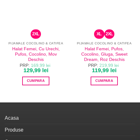
2XL
XL
2XL
PIJAMALE COCOLINO & CATIFEA
PIJAMALE COCOLINO & CATIFEA
Halat Femei, Cu Urechi,
Halat Femei, Pufos,
Pufos, Cocolino, Mov
Cocolino, Gluga, Sweet
Deschis
Dream, Roz Deschis
PRP:
169,99
lei
PRP:
219,99
lei
Prețul
129,99
lei
Prețul
Prețul
119,99
lei
Prețul
inițial
curent
inițial
curent
a
este:
a
este:
CUMPARA
CUMPARA
fost:
129,99 lei.
fost:
119,99 lei.
169,99 lei.
219,99 lei.
Acest
Acest
produs
produs
are
are
mai
mai
multe
multe
Acasa
variații.
variații.
Opțiunile
Opțiunile
Produse
pot
pot