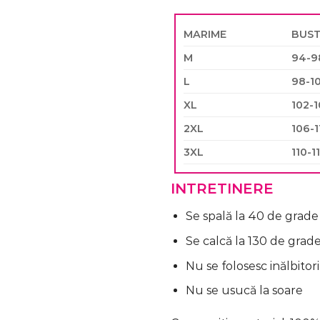
MARIME
BUS
M
94-9
L
98-1
XL
102-
2XL
106-
3XL
110-1
INTRETINERE
Se spală la 40 de grade
Se calcă la 130 de grad
Nu se folosesc inălbitori
Nu se usucă la soare