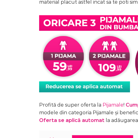
material placut astfel incat sa te poti simt
89,99 lei.
Profită de super oferta la
Pijamale
!
Cum
modele din categoria Pijamale și benefic
Oferta se aplică automat
la adăugarea 