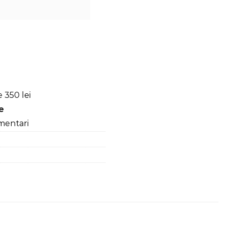
i lungi, Turcoaz
 350 lei
re
mentari