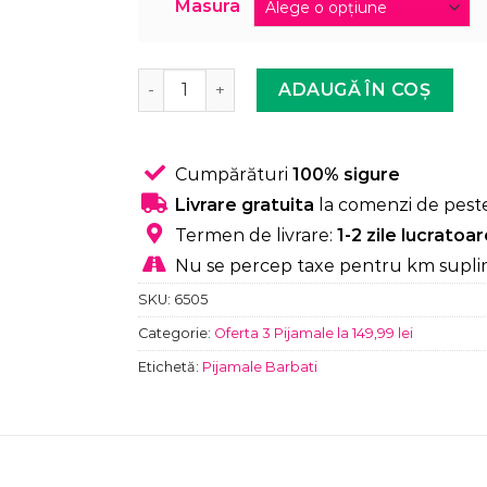
Masura
Cantitate Pijama Barbati, Bluza + Pantalon
ADAUGĂ ÎN COȘ
Cumpărături
100% sigure
Livrare gratuita
la comenzi de peste
Termen de livrare:
1-2 zile lucratoa
Nu se percep taxe pentru km supli
SKU:
6505
Categorie:
Oferta 3 Pijamale la 149,99 lei
Etichetă:
Pijamale Barbati