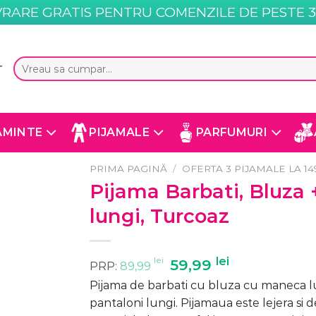
VRARE GRATIS PENTRU COMENZILE DE PESTE 35
Caută
T
după:
AMINTE
PIJAMALE
PARFUMURI
PRIMA PAGINĂ
/
OFERTA 3 PIJAMALE LA 149
Pijama Barbati, Bluza 
lungi, Turcoaz
lei
Prețul
lei
Prețul
59,99
PRP:
89,99
inițial
curent
Pijama de barbati cu bluza cu maneca l
a
este:
pantaloni lungi. Pijamaua este lejera si d
fost:
59,99 lei.