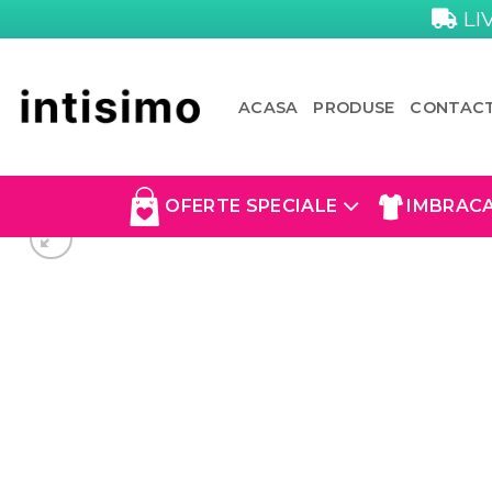
Skip
LI
to
content
ACASA
PRODUSE
CONTAC
OFERTE SPECIALE
IMBRAC