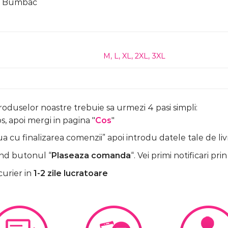
0% Bumbac
M
,
L
,
XL
,
2XL
,
3XL
produselor noastre trebuie sa urmezi 4 pasi simpli:
, apoi mergi in pagina "
Cos
"
 cu finalizarea comenzii” apoi introdu datele tale de liv
nd butonul “
Plaseaza comanda
“. Vei primi notificari prin
curier in
1-2 zile lucratoare