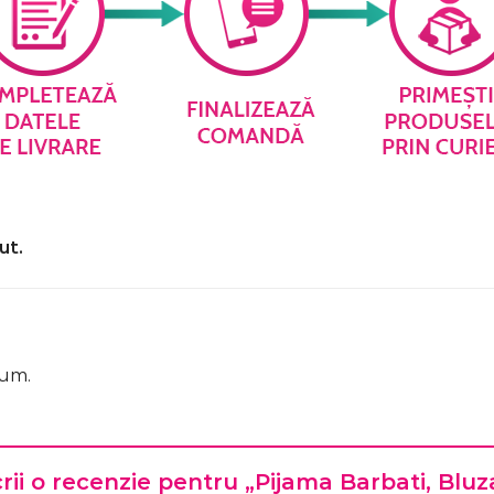
ut.
cum.
crii o recenzie pentru „Pijama Barbati, Blu