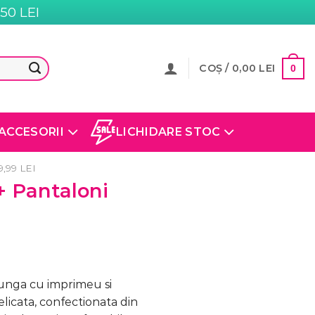
0 LEI
COȘ /
0,00
LEI
0
ACCESORII
LICHIDARE STOC
,99 LEI
+ Pantaloni
unga cu imprimeu si
elicata, confectionata din