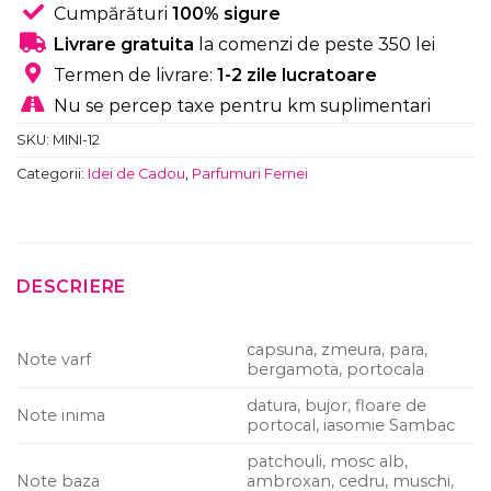
Cumpărături
100% sigure
Livrare gratuita
la comenzi de peste 350 lei
Termen de livrare:
1-2 zile lucratoare
Nu se percep taxe pentru km suplimentari
SKU:
MINI-12
Categorii:
Idei de Cadou
,
Parfumuri Femei
DESCRIERE
capsuna, zmeura, para,
Note varf
bergamota, portocala
datura, bujor, floare de
Note inima
portocal, iasomie Sambac
patchouli, mosc alb,
Note baza
ambroxan, cedru, muschi,