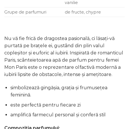
vanilie
Grupe de parfumuri
de fructe, chypre
Nu vă fie frică de dragostea pasională, ci lăsați-vă
purtată pe brațele ei, gustând din plin valul
copleșitor și euforic al iubirii. Inspirată de romanticul
Paris, scânteietoarea apă de parfum pentru femei
Mon Paris este o reprezentare olfactivă modernă a
iubirii lipsite de obstacole, intense și amețitoare.
simbolizează gingășia, grația și frumusețea
feminină.
este perfectă pentru fiecare zi
amplifică farmecul personal și conferă stil
Compoziția parfumului: