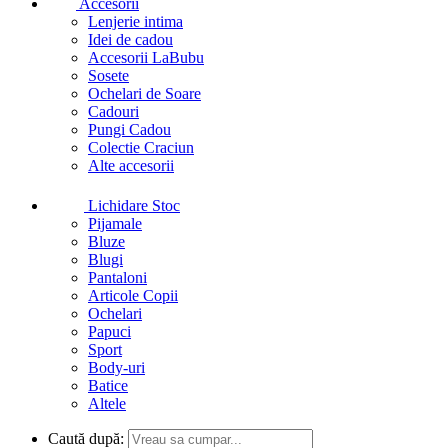
Accesorii
Lenjerie intima
Idei de cadou
Accesorii LaBubu
Sosete
Ochelari de Soare
Cadouri
Pungi Cadou
Colectie Craciun
Alte accesorii
Lichidare Stoc
Pijamale
Bluze
Blugi
Pantaloni
Articole Copii
Ochelari
Papuci
Sport
Body-uri
Batice
Altele
Caută după: