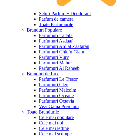
Seturi Parfum + Deodorant
Parfum de camera
Toate Parfumurile
Branduri Populare
Parfumuri Lattafa
Parfumuri Asdaaf
Parfumuri Ard al Zaafaran
Parfumuri Chic’n Glam
Parfumuri Vurv
Parfumuri Mahur
Parfumuri Al Raheeb
Branduri de Lux
Parfumuri Le Tresor
Parfumuri Cleo
Parfumuri Malcolm
Parfumuri Oceane
Parfumuri Octavia
Vezi Gama Premium
Toate Brandurile
Cele mai populare
Cele mai noi
Cele mai ieftine
Cele mai scumpe