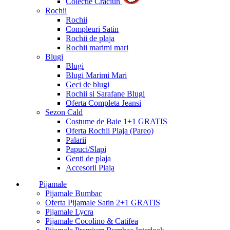
Colectie Craciun
Rochii
Rochii
Compleuri Satin
Rochii de plaja
Rochii marimi mari
Blugi
Blugi
Blugi Marimi Mari
Geci de blugi
Rochii si Sarafane Blugi
Oferta Completa Jeansi
Sezon Cald
Costume de Baie 1+1 GRATIS
Oferta Rochii Plaja (Pareo)
Palarii
Papuci/Slapi
Genti de plaja
Accesorii Plaja
Pijamale
Pijamale Bumbac
Oferta Pijamale Satin 2+1 GRATIS
Pijamale Lycra
Pijamale Cocolino & Catifea