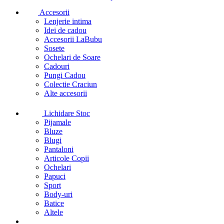
Accesorii
Lenjerie intima
Idei de cadou
Accesorii LaBubu
Sosete
Ochelari de Soare
Cadouri
Pungi Cadou
Colectie Craciun
Alte accesorii
Lichidare Stoc
Pijamale
Bluze
Blugi
Pantaloni
Articole Copii
Ochelari
Papuci
Sport
Body-uri
Batice
Altele