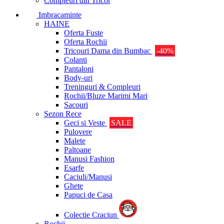
Compleuri din Tricot
Imbracaminte
HAINE
Oferta Fuste
Oferta Rochii
Tricouri Dama din Bumbac
-40%
Colanti
Pantaloni
Body-uri
Treninguri & Compleuri
Rochii/Bluze Marimi Mari
Sacouri
Sezon Rece
Geci si Veste
SALE
Pulovere
Malete
Paltoane
Manusi Fashion
Esarfe
Caciuli/Manusi
Ghete
Papuci de Casa
Colectie Craciun
Rochii