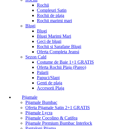
Rochii
Compleuri Satin
Rochii de plaja
Rochii marimi mari
Blugi
Blugi
Blugi Marimi Mari
Geci de blugi
Rochii si Sarafane Blugi
Oferta Completa Jeansi
Sezon Cald
Costume de Baie 1+1 GRATIS
Oferta Rochii Plaja (Pareo)
Palarii
Papuci/Slapi
Genti de plaja
Accesorii Plaja
Pijamale
Pijamale Bumbac
Oferta Pijamale Satin 2+1 GRATIS
Pijamale Lycra
Pijamale Cocolino & Catifea
Pijamale Premium Bumbac Interlock
Pantaloni Pijama