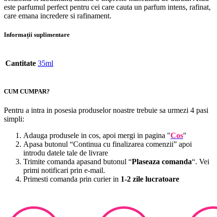
este parfumul perfect pentru cei care cauta un parfum intens, rafinat,
care emana incredere si rafinament.
Informații suplimentare
Cantitate
35ml
CUM CUMPAR?
Pentru a intra in posesia produselor noastre trebuie sa urmezi 4 pasi
simpli:
Adauga produsele in cos, apoi mergi in pagina "
Cos
"
Apasa butonul “Continua cu finalizarea comenzii” apoi
introdu datele tale de livrare
Trimite comanda apasand butonul “
Plaseaza comanda
“. Vei
primi notificari prin e-mail.
Primesti comanda prin curier in
1-2 zile lucratoare