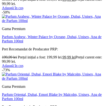
99,99 lei.
Adaugă în coș
-50%
Gama Premium
Parfum Arabesc, Winter Palace by Oceane, Dubai, Unisex, Apa de
Parfum 100ml
Pret Recomandat de Producator
PRP:
199,99
lei
Prețul inițial a fost: 199,99 lei.
99,99
lei
Prețul curent este:
99,99 lei.
Adaugă în coș
-73%
Gama Premium
Parfum Oriental, Dubai, Emori Blake by Malcolm, Unisex, Apa de
Parfum 100ml