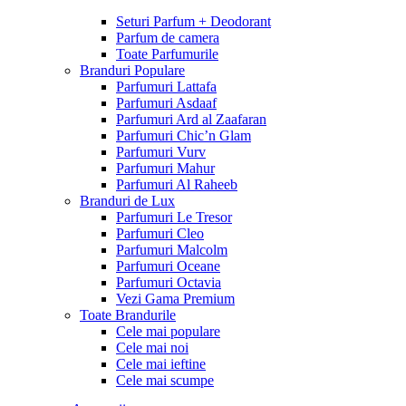
Seturi Parfum + Deodorant
Parfum de camera
Toate Parfumurile
Branduri Populare
Parfumuri Lattafa
Parfumuri Asdaaf
Parfumuri Ard al Zaafaran
Parfumuri Chic’n Glam
Parfumuri Vurv
Parfumuri Mahur
Parfumuri Al Raheeb
Branduri de Lux
Parfumuri Le Tresor
Parfumuri Cleo
Parfumuri Malcolm
Parfumuri Oceane
Parfumuri Octavia
Vezi Gama Premium
Toate Brandurile
Cele mai populare
Cele mai noi
Cele mai ieftine
Cele mai scumpe