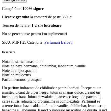
Cumpărături
100% sigure
Livrare gratuita
la comenzi de peste 350 lei
Termen de livrare:
1-2 zile lucratoare
Nu se percep taxe pentru km suplimentari
SKU:
MINI-25
Categorie:
Parfumuri Barbati
Descriere
Nota de start:ananas, tutun
Note de baza:benzoina, chihlimbar, labdanum, vanilie
Note de mijloc:paciuli
Note de mijloc:iris
Parfum:lemnos, proaspat
Un parfum indraznet de chihlimbar pentru barbati. Începe cu un
amestec picant de piper negru, tutun si ananas dulce, creand un
inceput incitant. Inima dezvaluie un amestec bogat de patchouli,
cafea si iris, adaugand profunzime si complexitate. Parfumul se
asterne intr-o baza calda de fum de vanilie, chihlimbar, lemn uscat,
benzoina si labdanum, lasand o impresie masculina de durata. Asad