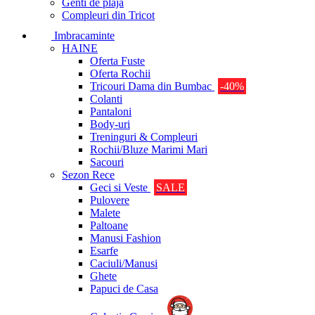
Genti de plaja
Compleuri din Tricot
Imbracaminte
HAINE
Oferta Fuste
Oferta Rochii
Tricouri Dama din Bumbac
-40%
Colanti
Pantaloni
Body-uri
Treninguri & Compleuri
Rochii/Bluze Marimi Mari
Sacouri
Sezon Rece
Geci si Veste
SALE
Pulovere
Malete
Paltoane
Manusi Fashion
Esarfe
Caciuli/Manusi
Ghete
Papuci de Casa