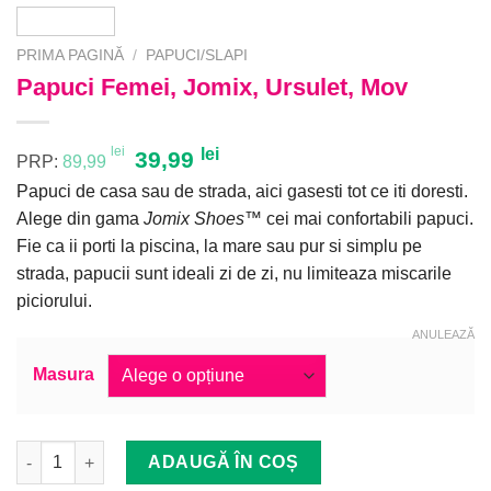
PRIMA PAGINĂ
/
PAPUCI/SLAPI
Papuci Femei, Jomix, Ursulet, Mov
lei
Prețul
lei
Prețul
39,99
PRP:
89,99
inițial
curent
Papuci de casa sau de strada, aici gasesti tot ce iti doresti.
a
este:
Alege din gama
Jomix Shoes
™ cei mai confortabili papuci.
fost:
39,99 lei.
Fie ca ii porti la piscina, la mare sau pur si simplu pe
89,99 lei.
strada, papucii sunt ideali zi de zi, nu limiteaza miscarile
piciorului.
ANULEAZĂ
Masura
Cantitate Papuci Femei, Jomix, Ursulet, Mov
ADAUGĂ ÎN COȘ