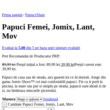
Prima pagină
/
Papuci/Slapi
Papuci Femei, Jomix, Lant,
Mov
Evaluat la
5.00
din 5 pe baza unei singure evaluări
Pret Recomandat de Producator
PRP:
89,99
lei
Prețul inițial a fost: 89,99 lei.
39,99
lei
Prețul curent este:
39,99 lei.
Papuci de casa sau de strada, aici gasesti tot ce iti doresti. Alege din
gama
Jomix Shoes
™ cei mai confortabili papuci. Fie ca ii porti la
piscina, la mare sau pur si simplu pe strada, papucii sunt ideali zi de
zi, nu limiteaza miscarile piciorului.
Masura
Anulează
Cantitate Papuci Femei, Jomix, Lant, Mov