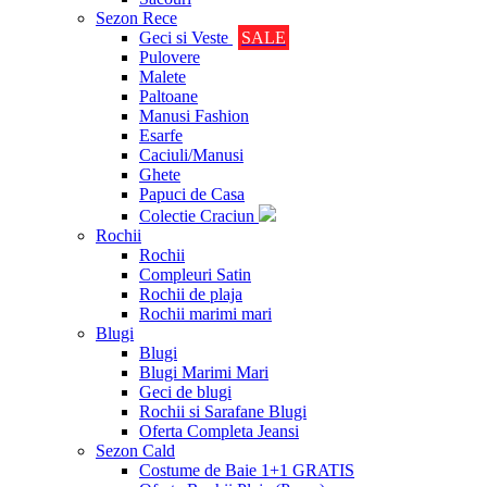
Sezon Rece
Geci si Veste
SALE
Pulovere
Malete
Paltoane
Manusi Fashion
Esarfe
Caciuli/Manusi
Ghete
Papuci de Casa
Colectie Craciun
Rochii
Rochii
Compleuri Satin
Rochii de plaja
Rochii marimi mari
Blugi
Blugi
Blugi Marimi Mari
Geci de blugi
Rochii si Sarafane Blugi
Oferta Completa Jeansi
Sezon Cald
Costume de Baie 1+1 GRATIS