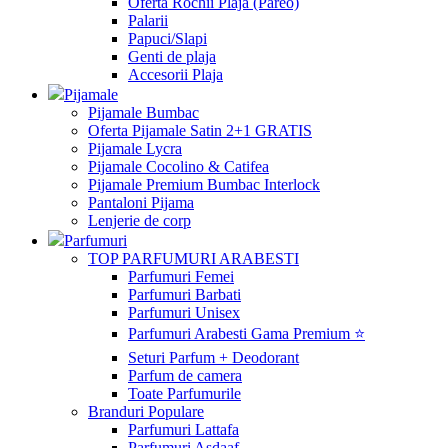
Oferta Rochii Plaja (Pareo)
Palarii
Papuci/Slapi
Genti de plaja
Accesorii Plaja
Pijamale
Pijamale Bumbac
Oferta Pijamale Satin 2+1 GRATIS
Pijamale Lycra
Pijamale Cocolino & Catifea
Pijamale Premium Bumbac Interlock
Pantaloni Pijama
Lenjerie de corp
Parfumuri
TOP PARFUMURI ARABESTI
Parfumuri Femei
Parfumuri Barbati
Parfumuri Unisex
Parfumuri Arabesti Gama Premium ⭐
Seturi Parfum + Deodorant
Parfum de camera
Toate Parfumurile
Branduri Populare
Parfumuri Lattafa
Parfumuri Asdaaf