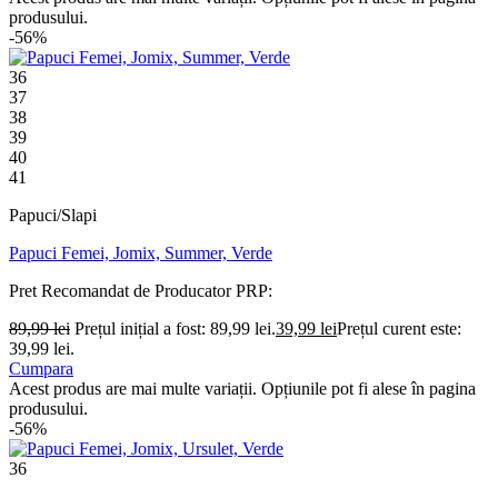
produsului.
-56%
36
37
38
39
40
41
Papuci/Slapi
Papuci Femei, Jomix, Summer, Verde
Pret Recomandat de Producator
PRP:
89,99
lei
Prețul inițial a fost: 89,99 lei.
39,99
lei
Prețul curent este:
39,99 lei.
Cumpara
Acest produs are mai multe variații. Opțiunile pot fi alese în pagina
produsului.
-56%
36