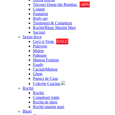
Tricouri Dama din Bumbac
-40%
Colanti
Pantaloni
Body-uri
Treninguri & Compleuri
Rochii/Bluze Marimi Mari
Sacouri
Sezon Rece
Geci si Veste
SALE
Pulovere
Malete
Paltoane
Manusi Fashion
Esarfe
Caciuli/Manusi
Ghete
Papuci de Casa
Colectie Craciun
Rochii
Rochii
Compleuri Satin
Rochii de plaja
Rochii marimi mari
Blugi