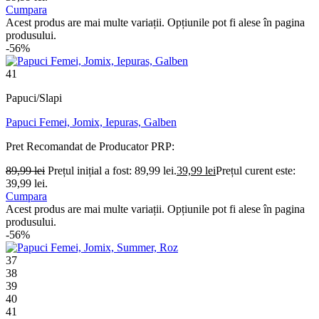
Cumpara
Acest produs are mai multe variații. Opțiunile pot fi alese în pagina
produsului.
-56%
41
Papuci/Slapi
Papuci Femei, Jomix, Iepuras, Galben
Pret Recomandat de Producator
PRP:
89,99
lei
Prețul inițial a fost: 89,99 lei.
39,99
lei
Prețul curent este:
39,99 lei.
Cumpara
Acest produs are mai multe variații. Opțiunile pot fi alese în pagina
produsului.
-56%
37
38
39
40
41