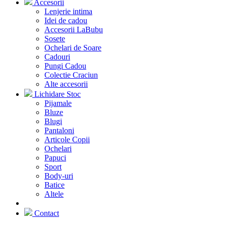
Accesorii
Lenjerie intima
Idei de cadou
Accesorii LaBubu
Sosete
Ochelari de Soare
Cadouri
Pungi Cadou
Colectie Craciun
Alte accesorii
Lichidare Stoc
Pijamale
Bluze
Blugi
Pantaloni
Articole Copii
Ochelari
Papuci
Sport
Body-uri
Batice
Altele
Contact