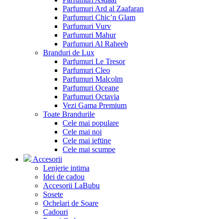
Parfumuri Ard al Zaafaran
Parfumuri Chic’n Glam
Parfumuri Vurv
Parfumuri Mahur
Parfumuri Al Raheeb
Branduri de Lux
Parfumuri Le Tresor
Parfumuri Cleo
Parfumuri Malcolm
Parfumuri Oceane
Parfumuri Octavia
Vezi Gama Premium
Toate Brandurile
Cele mai populare
Cele mai noi
Cele mai ieftine
Cele mai scumpe
Accesorii
Lenjerie intima
Idei de cadou
Accesorii LaBubu
Sosete
Ochelari de Soare
Cadouri