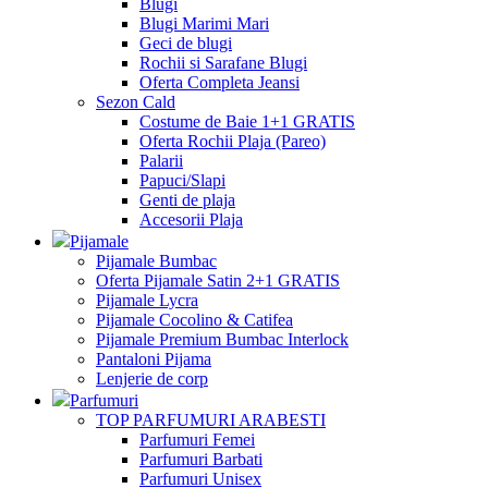
Blugi
Blugi Marimi Mari
Geci de blugi
Rochii si Sarafane Blugi
Oferta Completa Jeansi
Sezon Cald
Costume de Baie 1+1 GRATIS
Oferta Rochii Plaja (Pareo)
Palarii
Papuci/Slapi
Genti de plaja
Accesorii Plaja
Pijamale
Pijamale Bumbac
Oferta Pijamale Satin 2+1 GRATIS
Pijamale Lycra
Pijamale Cocolino & Catifea
Pijamale Premium Bumbac Interlock
Pantaloni Pijama
Lenjerie de corp
Parfumuri
TOP PARFUMURI ARABESTI
Parfumuri Femei
Parfumuri Barbati
Parfumuri Unisex