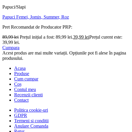
Papuci/Slapi
Papuci Femei, Jomix, Summer, Roz
Pret Recomandat de Producator
PRP:
89,99
lei
Prețul inițial a fost: 89,99 lei.
39,99
lei
Prețul curent este:
39,99 lei.
Cumpara
Acest produs are mai multe variații. Opțiunile pot fi alese în pagina
produsului.
Acasa
Produse
Cum cumpar
Coș
Contul meu
Recenzii clienti
Contact
Politica cookie-uri
GDPR
Termeni si conditii
Anulare Comanda
Retur