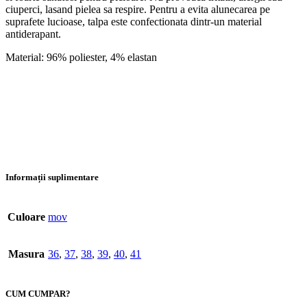
ciuperci, lasand pielea sa respire. Pentru a evita alunecarea pe
suprafete lucioase, talpa este confectionata dintr-un material
antiderapant.
Material: 96% poliester, 4% elastan
Informații suplimentare
Culoare
mov
Masura
36
,
37
,
38
,
39
,
40
,
41
CUM CUMPAR?