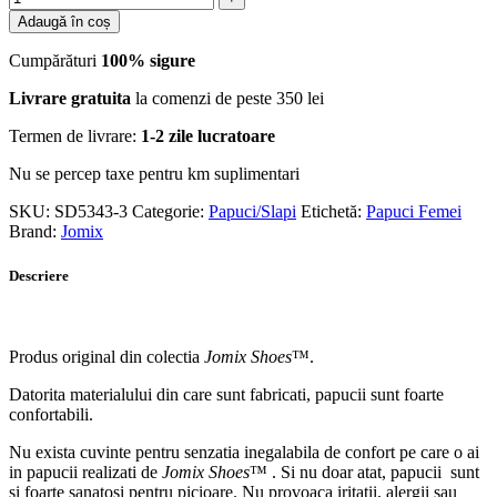
Adaugă în coș
Cumpărături
100% sigure
Livrare gratuita
la comenzi de peste 350 lei
Termen de livrare:
1-2 zile lucratoare
Nu se percep taxe pentru km suplimentari
SKU:
SD5343-3
Categorie:
Papuci/Slapi
Etichetă:
Papuci Femei
Brand:
Jomix
Descriere
Produs original din colectia
Jomix Shoes
™.
Datorita materialului din care sunt fabricati, papucii sunt foarte
confortabili.
Nu exista cuvinte pentru senzatia inegalabila de confort pe care o ai
in papucii realizati de
Jomix Shoes
™ . Si nu doar atat, papucii sunt
si foarte sanatosi pentru picioare. Nu provoaca iritatii, alergii sau