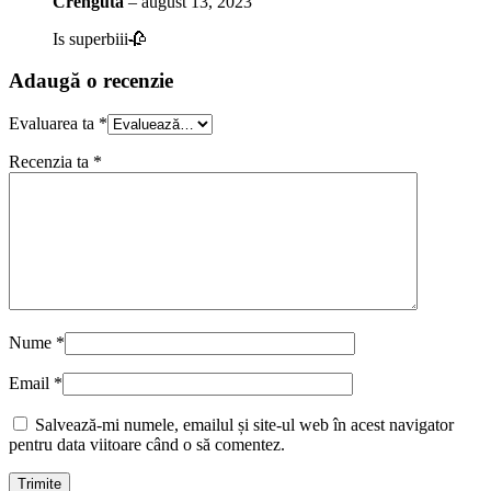
Crenguta
–
august 13, 2023
Is superbiii🥀
Adaugă o recenzie
Evaluarea ta
*
Recenzia ta
*
Nume
*
Email
*
Salvează-mi numele, emailul și site-ul web în acest navigator
pentru data viitoare când o să comentez.