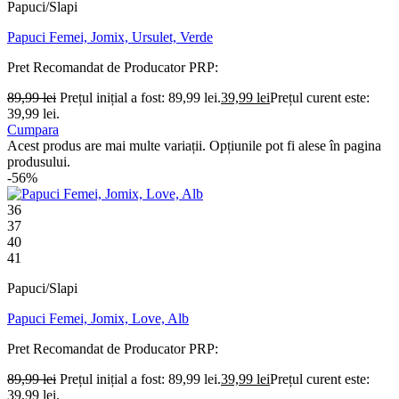
Papuci/Slapi
Papuci Femei, Jomix, Ursulet, Verde
Pret Recomandat de Producator
PRP:
89,99
lei
Prețul inițial a fost: 89,99 lei.
39,99
lei
Prețul curent este:
39,99 lei.
Cumpara
Acest produs are mai multe variații. Opțiunile pot fi alese în pagina
produsului.
-56%
36
37
40
41
Papuci/Slapi
Papuci Femei, Jomix, Love, Alb
Pret Recomandat de Producator
PRP:
89,99
lei
Prețul inițial a fost: 89,99 lei.
39,99
lei
Prețul curent este:
39,99 lei.