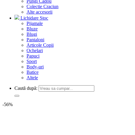
Pungi Cadou
Colectie Craciun
Alte accesorii
Lichidare Stoc
Pijamale
Bluze
Blugi
Pantaloni
Articole Copii
Ochelari
Papuci
Sport
Body-uri
Batice
Altele
Caută după:
-56%