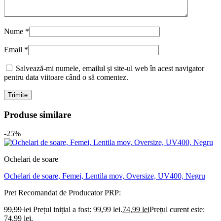
Nume
*
Email
*
Salvează-mi numele, emailul și site-ul web în acest navigator
pentru data viitoare când o să comentez.
Produse similare
-25%
Ochelari de soare
Ochelari de soare, Femei, Lentila mov, Oversize, UV400, Negru
Pret Recomandat de Producator
PRP:
99,99
lei
Prețul inițial a fost: 99,99 lei.
74,99
lei
Prețul curent este:
74,99 lei.