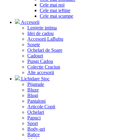
Cele mai noi
Cele mai ieftine
Cele mai scumpe
Accesorii
Lenjerie intima
Idei de cadou
Accesorii LaBubu
Sosete
Ochelari de Soare
Cadouri
Pungi Cadou
Colectie Craciun
Alte accesorii
Lichidare Stoc
Pijamale
Bluze
Blugi
Pantaloni
Articole Copii
Ochelari
Papuci
Sport
Body-uri
Batice