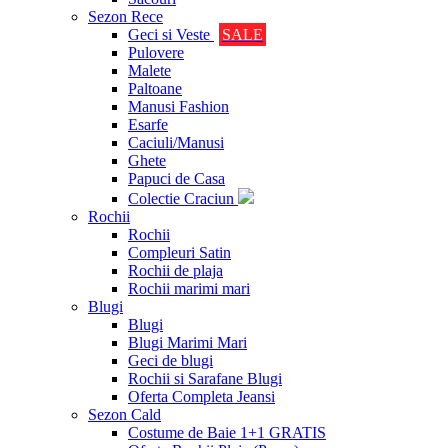
Sezon Rece
Geci si Veste
SALE
Pulovere
Malete
Paltoane
Manusi Fashion
Esarfe
Caciuli/Manusi
Ghete
Papuci de Casa
Colectie Craciun
Rochii
Rochii
Compleuri Satin
Rochii de plaja
Rochii marimi mari
Blugi
Blugi
Blugi Marimi Mari
Geci de blugi
Rochii si Sarafane Blugi
Oferta Completa Jeansi
Sezon Cald
Costume de Baie 1+1 GRATIS