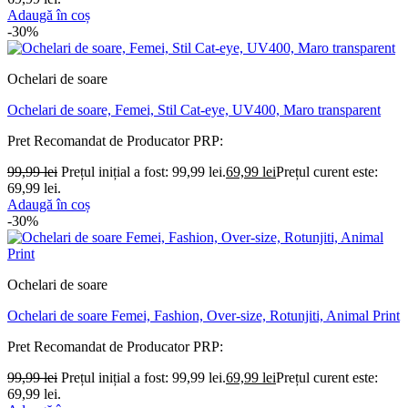
Adaugă în coș
-30%
Ochelari de soare
Ochelari de soare, Femei, Stil Cat-eye, UV400, Maro transparent
Pret Recomandat de Producator
PRP:
99,99
lei
Prețul inițial a fost: 99,99 lei.
69,99
lei
Prețul curent este:
69,99 lei.
Adaugă în coș
-30%
Ochelari de soare
Ochelari de soare Femei, Fashion, Over-size, Rotunjiti, Animal Print
Pret Recomandat de Producator
PRP:
99,99
lei
Prețul inițial a fost: 99,99 lei.
69,99
lei
Prețul curent este:
69,99 lei.