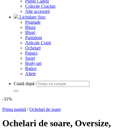
Pungi Cadou
Colectie Craciun
Alte accesorii
Lichidare Stoc
Pijamale
Bluze
Blugi
Pantaloni
Articole Copii
Ochelari
Papuci
Sport
Body-uri
Batice
Altele
Caută după:
-31%
Prima pagină
/
Ochelari de soare
Ochelari de soare, Oversize,