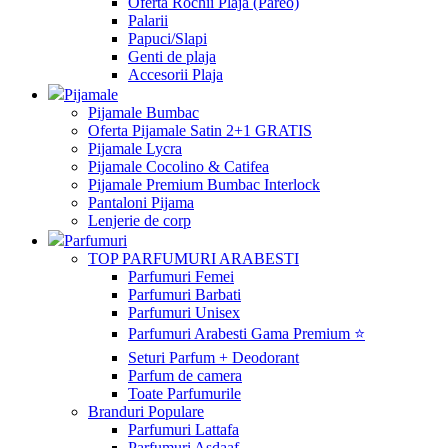
Oferta Rochii Plaja (Pareo)
Palarii
Papuci/Slapi
Genti de plaja
Accesorii Plaja
Pijamale
Pijamale Bumbac
Oferta Pijamale Satin 2+1 GRATIS
Pijamale Lycra
Pijamale Cocolino & Catifea
Pijamale Premium Bumbac Interlock
Pantaloni Pijama
Lenjerie de corp
Parfumuri
TOP PARFUMURI ARABESTI
Parfumuri Femei
Parfumuri Barbati
Parfumuri Unisex
Parfumuri Arabesti Gama Premium ⭐
Seturi Parfum + Deodorant
Parfum de camera
Toate Parfumurile
Branduri Populare
Parfumuri Lattafa
Parfumuri Asdaaf