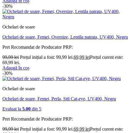
Adaugă în coș
-30%
Ochelari de soare
Ochelari de soare, Femei, Oversize, Lentila patrata, UV400, Negru
Pret Recomandat de Producator
PRP:
99,99
lei
Prețul inițial a fost: 99,99 lei.
69,99
lei
Prețul curent este:
69,99 lei.
Adaugă în coș
-30%
Ochelari de soare
Ochelari de soare, Femei, Perla, Stil Cat-eye, UV400, Negru
Evaluat la
5.00
din 5
Pret Recomandat de Producator
PRP:
99,99
lei
Prețul inițial a fost: 99,99 lei.
69,99
lei
Prețul curent este: