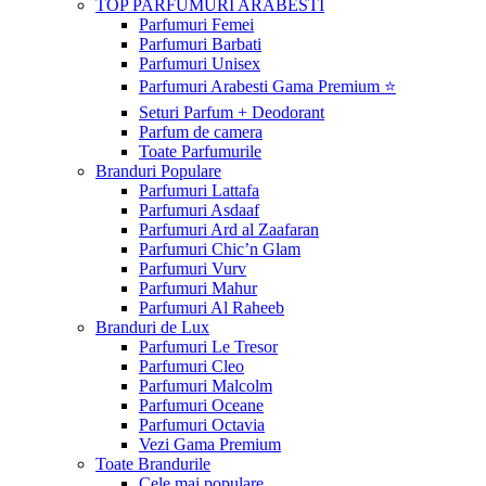
TOP PARFUMURI ARABESTI
Parfumuri Femei
Parfumuri Barbati
Parfumuri Unisex
Parfumuri Arabesti Gama Premium ⭐
Seturi Parfum + Deodorant
Parfum de camera
Toate Parfumurile
Branduri Populare
Parfumuri Lattafa
Parfumuri Asdaaf
Parfumuri Ard al Zaafaran
Parfumuri Chic’n Glam
Parfumuri Vurv
Parfumuri Mahur
Parfumuri Al Raheeb
Branduri de Lux
Parfumuri Le Tresor
Parfumuri Cleo
Parfumuri Malcolm
Parfumuri Oceane
Parfumuri Octavia
Vezi Gama Premium
Toate Brandurile
Cele mai populare