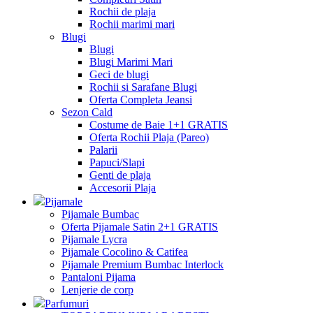
Rochii de plaja
Rochii marimi mari
Blugi
Blugi
Blugi Marimi Mari
Geci de blugi
Rochii si Sarafane Blugi
Oferta Completa Jeansi
Sezon Cald
Costume de Baie 1+1 GRATIS
Oferta Rochii Plaja (Pareo)
Palarii
Papuci/Slapi
Genti de plaja
Accesorii Plaja
Pijamale
Pijamale Bumbac
Oferta Pijamale Satin 2+1 GRATIS
Pijamale Lycra
Pijamale Cocolino & Catifea
Pijamale Premium Bumbac Interlock
Pantaloni Pijama
Lenjerie de corp
Parfumuri