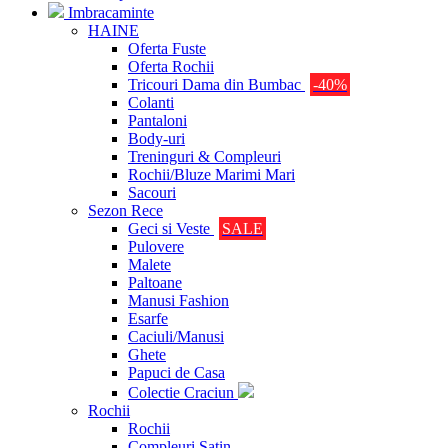
Imbracaminte
HAINE
Oferta Fuste
Oferta Rochii
Tricouri Dama din Bumbac
-40%
Colanti
Pantaloni
Body-uri
Treninguri & Compleuri
Rochii/Bluze Marimi Mari
Sacouri
Sezon Rece
Geci si Veste
SALE
Pulovere
Malete
Paltoane
Manusi Fashion
Esarfe
Caciuli/Manusi
Ghete
Papuci de Casa
Colectie Craciun
Rochii
Rochii
Compleuri Satin