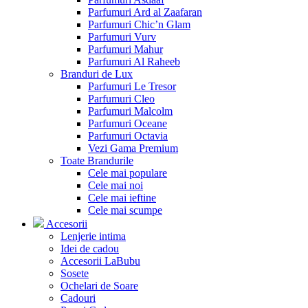
Parfumuri Ard al Zaafaran
Parfumuri Chic’n Glam
Parfumuri Vurv
Parfumuri Mahur
Parfumuri Al Raheeb
Branduri de Lux
Parfumuri Le Tresor
Parfumuri Cleo
Parfumuri Malcolm
Parfumuri Oceane
Parfumuri Octavia
Vezi Gama Premium
Toate Brandurile
Cele mai populare
Cele mai noi
Cele mai ieftine
Cele mai scumpe
Accesorii
Lenjerie intima
Idei de cadou
Accesorii LaBubu
Sosete
Ochelari de Soare
Cadouri