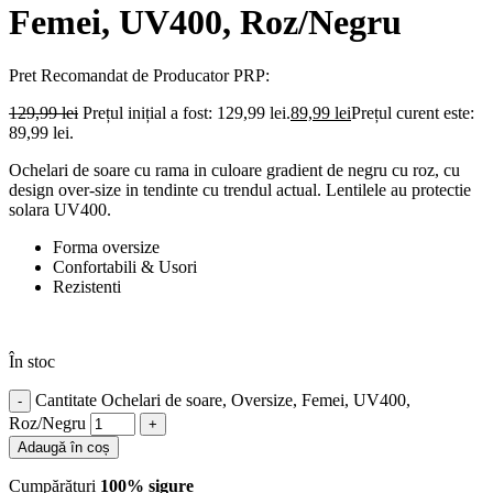
Femei, UV400, Roz/Negru
Pret Recomandat de Producator
PRP:
129,99
lei
Prețul inițial a fost: 129,99 lei.
89,99
lei
Prețul curent este:
89,99 lei.
Ochelari de soare cu rama in culoare gradient de negru cu roz, cu
design over-size in tendinte cu trendul actual. Lentilele au protectie
solara UV400.
Forma oversize
Confortabili & Usori
Rezistenti
În stoc
Cantitate Ochelari de soare, Oversize, Femei, UV400,
Roz/Negru
Adaugă în coș
Cumpărături
100% sigure