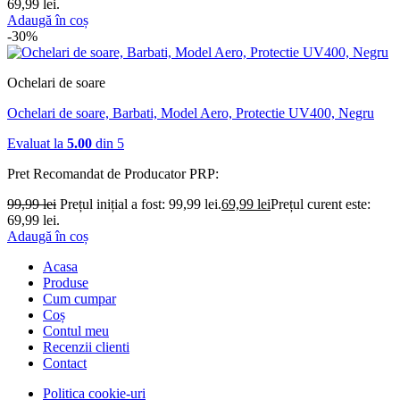
69,99 lei.
Adaugă în coș
-30%
Ochelari de soare
Ochelari de soare, Barbati, Model Aero, Protectie UV400, Negru
Evaluat la
5.00
din 5
Pret Recomandat de Producator
PRP:
99,99
lei
Prețul inițial a fost: 99,99 lei.
69,99
lei
Prețul curent este:
69,99 lei.
Adaugă în coș
Acasa
Produse
Cum cumpar
Coș
Contul meu
Recenzii clienti
Contact
Politica cookie-uri