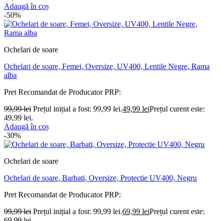
Adaugă în coș
-50%
Ochelari de soare
Ochelari de soare, Femei, Oversize, UV400, Lentile Negre, Rama
alba
Pret Recomandat de Producator
PRP:
99,99
lei
Prețul inițial a fost: 99,99 lei.
49,99
lei
Prețul curent este:
49,99 lei.
Adaugă în coș
-30%
Ochelari de soare
Ochelari de soare, Barbati, Oversize, Protectie UV400, Negru
Pret Recomandat de Producator
PRP:
99,99
lei
Prețul inițial a fost: 99,99 lei.
69,99
lei
Prețul curent este:
69,99 lei.