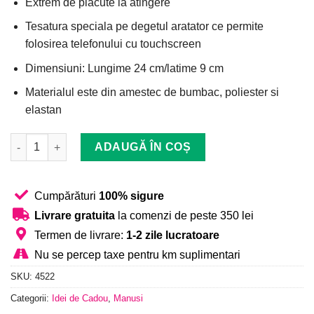
Extrem de placute la atingere
89,99 lei.
Tesatura speciala pe degetul aratator ce permite
folosirea telefonului cu touchscreen
Dimensiuni: Lungime 24 cm/latime 9 cm
Materialul este din amestec de bumbac, poliester si
elastan
Cantitate Manusi Dama, Catifea, Luxury, Touchscreen, One-Size,
ADAUGĂ ÎN COȘ
Cumpărături
100% sigure
Livrare gratuita
la comenzi de peste 350 lei
Termen de livrare:
1-2 zile lucratoare
Nu se percep taxe pentru km suplimentari
SKU:
4522
Categorii:
Idei de Cadou
,
Manusi