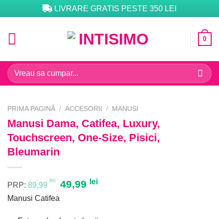
Skip
LIVRARE GRATIS PESTE 350 LEI
to
content
0
Caută
după:
PRIMA PAGINĂ
/
ACCESORII
/
MANUSI
Manusi Dama, Catifea, Luxury,
Touchscreen, One-Size, Pisici,
Bleumarin
lei
Prețul
lei
Prețul
49,99
PRP:
89,99
inițial
curent
Manusi Catifea
a
este:
fost:
49,99 lei.