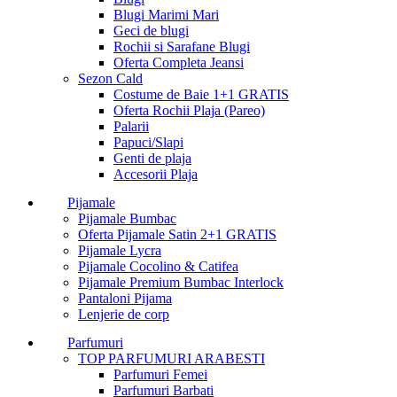
Blugi Marimi Mari
Geci de blugi
Rochii si Sarafane Blugi
Oferta Completa Jeansi
Sezon Cald
Costume de Baie 1+1 GRATIS
Oferta Rochii Plaja (Pareo)
Palarii
Papuci/Slapi
Genti de plaja
Accesorii Plaja
Pijamale
Pijamale Bumbac
Oferta Pijamale Satin 2+1 GRATIS
Pijamale Lycra
Pijamale Cocolino & Catifea
Pijamale Premium Bumbac Interlock
Pantaloni Pijama
Lenjerie de corp
Parfumuri
TOP PARFUMURI ARABESTI
Parfumuri Femei
Parfumuri Barbati