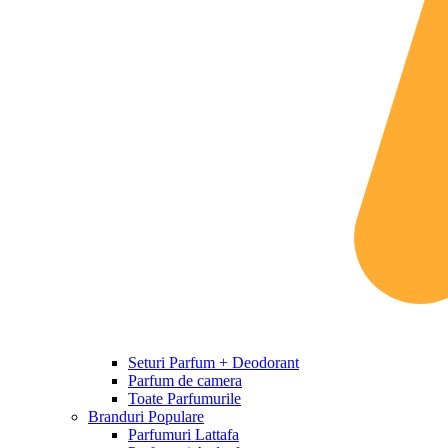
Seturi Parfum + Deodorant
Parfum de camera
Toate Parfumurile
Branduri Populare
Parfumuri Lattafa