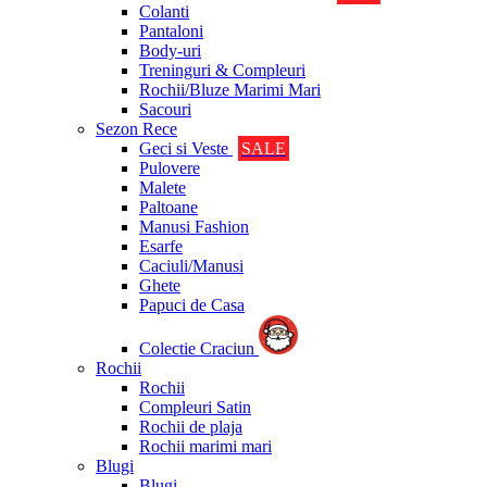
Colanti
Pantaloni
Body-uri
Treninguri & Compleuri
Rochii/Bluze Marimi Mari
Sacouri
Sezon Rece
Geci si Veste
SALE
Pulovere
Malete
Paltoane
Manusi Fashion
Esarfe
Caciuli/Manusi
Ghete
Papuci de Casa
Colectie Craciun
Rochii
Rochii
Compleuri Satin
Rochii de plaja
Rochii marimi mari
Blugi
Blugi