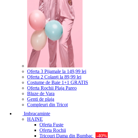
Oferta 3 Pijamale la 149,99 lei
Oferta 2 Colanți la 89,99 lei
Costume de Baie 1+1 GRATIS
Oferta Rochii Plaja Pareo
Bluze de Vara
Genti de plaja
Compleuri din Tricot
Imbracaminte
HAINE
Oferta Fuste
Oferta Rochii
Tricouri Dama din Bumbac
-40%