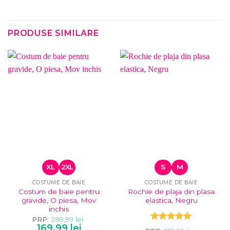
PRODUSE SIMILARE
XL
2XL
S
M
COSTUME DE BAIE
COSTUME DE BAIE
Costum de baie pentru
Rochie de plaja din plasa
gravide, O piesa, Mov
elastica, Negru
inchis
PRP:
289,99
lei
Prețul
Prețul
169,99
lei
Evaluat la