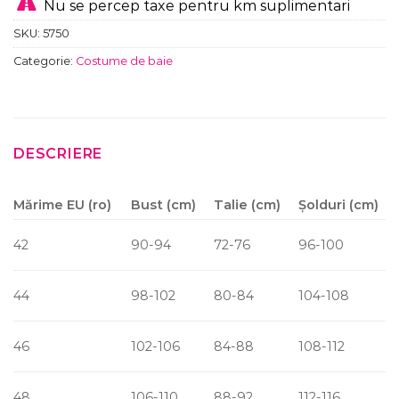
Nu se percep taxe pentru km suplimentari
SKU:
5750
Categorie:
Costume de baie
DESCRIERE
Mărime EU (ro)
Bust (cm)
Talie (cm)
Șolduri (cm)
42
90-94
72-76
96-100
44
98-102
80-84
104-108
46
102-106
84-88
108-112
48
106-110
88-92
112-116