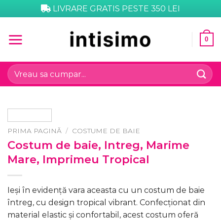
Skip
LIVRARE GRATIS PESTE 350 LEI
to
content
0
Caută
după:
PRIMA PAGINĂ
/
COSTUME DE BAIE
Costum de baie, Intreg, Marime
Mare, Imprimeu Tropical
Ieși în evidență vara aceasta cu un costum de baie
întreg, cu design tropical vibrant. Confecționat din
material elastic și confortabil, acest costum oferă