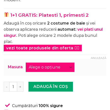
1+1 GRATIS: Platesti 1, primesti 2
Adaugă în coș oricare
2 costume de baie
și vei
observa aplicarea reducerii
automat:
vei plati unul
singur
.
Poti alege oricare 2 modele dupa bunul
plac.
vezi toate produsele din oferta
👉🏻
ANULEAZĂ
Masura
Cantitate Costum de baie, Doua Piese, Push-up, Portocal
ADAUGĂ ÎN COȘ
Cumpărături
100% sigure