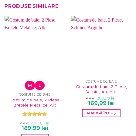
PRODUSE SIMILARE
COSTUME DE BAIE
M
L
Costum de baie, 2 Piese,
Sclipici, Argintiu
COSTUME DE BAIE
PRP:
289,99
lei
Costum de baie, 2 Piese,
Prețul
Prețul
169,99
lei
Bretele Metalice, Alb
inițial
curent
a
este:
ADAUGĂ ÎN COȘ
fost:
169,99 lei.
289,99 lei.
Evaluat la
PRP:
299,99
lei
5.00
din 5
Prețul
Prețul
189,99
lei
inițial
curent
a
este: