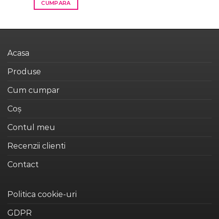
CUMPARA
fost:
189,99 lei.
299,99 lei.
Acest
produs
are
mai
Acasa
multe
variații.
Produse
Opțiunile
pot
Cum cumpar
fi
alese
Coș
în
Contul meu
pagina
produsului.
Recenzii clienti
Contact
Politica cookie-uri
GDPR