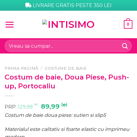
Skip
LIVRARE GRATIS PESTE 350 LEI
to
content
0
Caută
după:
PRIMA PAGINĂ
/
COSTUME DE BAIE
Costum de baie, Doua Piese, Push-
up, Portocaliu
lei
Prețul
lei
Prețul
89,99
PRP:
129,99
inițial
curent
Costum de baie doua piese: sutien si slip5
a
este:
fost:
89,99 lei.
Materialul este calitativ si foarte elastic cu imprimeu
129,99 lei.
modern.