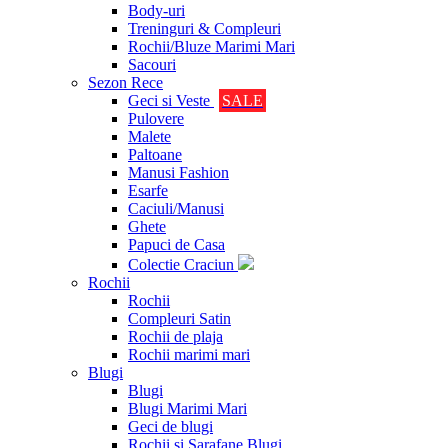
Body-uri
Treninguri & Compleuri
Rochii/Bluze Marimi Mari
Sacouri
Sezon Rece
Geci si Veste
SALE
Pulovere
Malete
Paltoane
Manusi Fashion
Esarfe
Caciuli/Manusi
Ghete
Papuci de Casa
Colectie Craciun
Rochii
Rochii
Compleuri Satin
Rochii de plaja
Rochii marimi mari
Blugi
Blugi
Blugi Marimi Mari
Geci de blugi
Rochii si Sarafane Blugi