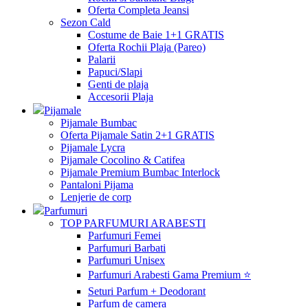
Oferta Completa Jeansi
Sezon Cald
Costume de Baie 1+1 GRATIS
Oferta Rochii Plaja (Pareo)
Palarii
Papuci/Slapi
Genti de plaja
Accesorii Plaja
Pijamale
Pijamale Bumbac
Oferta Pijamale Satin 2+1 GRATIS
Pijamale Lycra
Pijamale Cocolino & Catifea
Pijamale Premium Bumbac Interlock
Pantaloni Pijama
Lenjerie de corp
Parfumuri
TOP PARFUMURI ARABESTI
Parfumuri Femei
Parfumuri Barbati
Parfumuri Unisex
Parfumuri Arabesti Gama Premium ⭐
Seturi Parfum + Deodorant
Parfum de camera