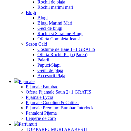
Rochii de plaja
Rochii marimi mari
Blugi
Blugi
Blugi Marimi Mari
Geci de blugi
Rochii si Sarafane Blugi
Oferta Completa Jeansi
Sezon Cald
Costume de Baie 1+1 GRATIS
Oferta Rochii Plaja (Pareo)
Palarii
Papuci/Slapi
Genti de plaja
Accesorii Plaja
Pijamale
Pijamale Bumbac
Oferta Pijamale Satin 2+1 GRATIS
Pijamale Lycra
Pijamale Cocolino & Catifea
Pijamale Premium Bumbac Interlock
Pantaloni Pijama
Lenjerie de corp
Parfumuri
TOP PARFUMURI ARABESTI