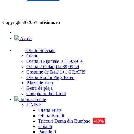
Copyright 2026 ©
intisimo.ro
Acasa
Oferte Speciale
Oferte
Oferta 3 Pijamale la 149,99 lei
Oferta 2 Colanți la 89,99 lei
Costume de Baie 1+1 GRATIS
Oferta Rochii Plaja Pareo
Bluze de Vara
Genti de plaja
Compleuri din Tricot
Imbracaminte
HAINE
Oferta Fuste
Oferta Rochii
Tricouri Dama din Bumbac
-40%
Colanti
Pantaloni