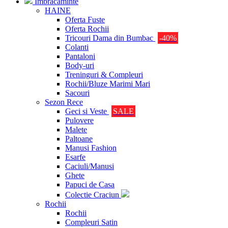
Imbracaminte
HAINE
Oferta Fuste
Oferta Rochii
Tricouri Dama din Bumbac
-40%
Colanti
Pantaloni
Body-uri
Treninguri & Compleuri
Rochii/Bluze Marimi Mari
Sacouri
Sezon Rece
Geci si Veste
SALE
Pulovere
Malete
Paltoane
Manusi Fashion
Esarfe
Caciuli/Manusi
Ghete
Papuci de Casa
Colectie Craciun
Rochii
Rochii
Compleuri Satin