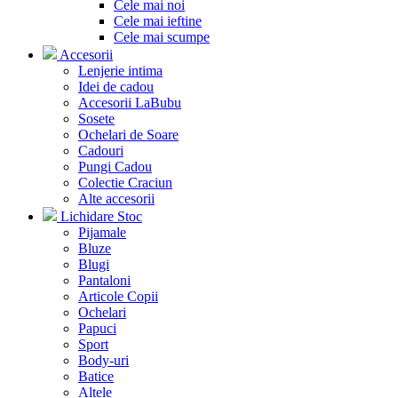
Cele mai noi
Cele mai ieftine
Cele mai scumpe
Accesorii
Lenjerie intima
Idei de cadou
Accesorii LaBubu
Sosete
Ochelari de Soare
Cadouri
Pungi Cadou
Colectie Craciun
Alte accesorii
Lichidare Stoc
Pijamale
Bluze
Blugi
Pantaloni
Articole Copii
Ochelari
Papuci
Sport
Body-uri
Batice
Altele