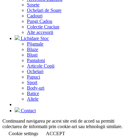
Sosete
Ochelari de Soare
Cadouri
Pungi Cadou
Colectie Craciun
Alte accesorii
Lichidare Stoc
Pijamale
Bluze
Blugi
Pantaloni
Articole Copii
Ochelari
Papuci
Sport
Body-uri
Batice
Altele
Contact
Continuand navigarea pe acest site esti de acord sa permiti
colectarea de informatii prin cookie-uri sau tehnologii similare.
Cookie settings
ACCEPT