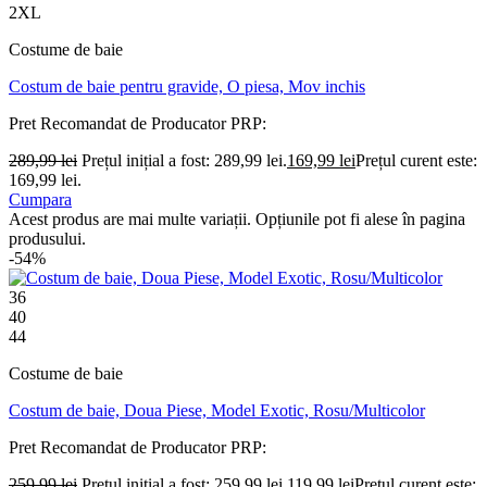
2XL
Costume de baie
Costum de baie pentru gravide, O piesa, Mov inchis
Pret Recomandat de Producator
PRP:
289,99
lei
Prețul inițial a fost: 289,99 lei.
169,99
lei
Prețul curent este:
169,99 lei.
Cumpara
Acest produs are mai multe variații. Opțiunile pot fi alese în pagina
produsului.
-54%
36
40
44
Costume de baie
Costum de baie, Doua Piese, Model Exotic, Rosu/Multicolor
Pret Recomandat de Producator
PRP:
259,99
lei
Prețul inițial a fost: 259,99 lei.
119,99
lei
Prețul curent este: