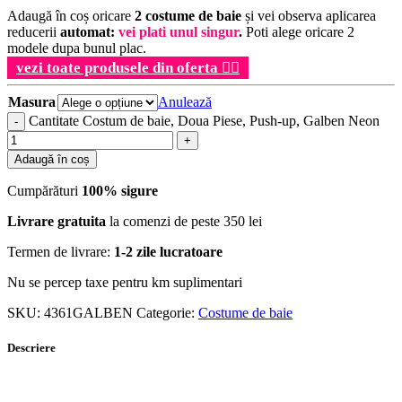
Adaugă în coș oricare
2 costume de baie
și vei observa aplicarea
reducerii
automat:
vei plati unul singur
.
Poti alege oricare 2
modele dupa bunul plac.
vezi toate produsele din oferta
👉🏻
Masura
Anulează
Cantitate Costum de baie, Doua Piese, Push-up, Galben Neon
Adaugă în coș
Cumpărături
100% sigure
Livrare gratuita
la comenzi de peste 350 lei
Termen de livrare:
1-2 zile lucratoare
Nu se percep taxe pentru km suplimentari
SKU:
4361GALBEN
Categorie:
Costume de baie
Descriere