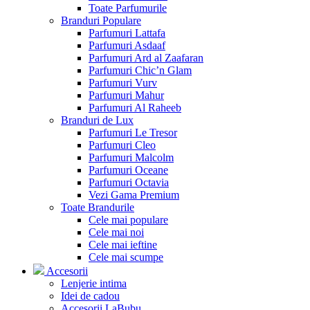
Toate Parfumurile
Branduri Populare
Parfumuri Lattafa
Parfumuri Asdaaf
Parfumuri Ard al Zaafaran
Parfumuri Chic’n Glam
Parfumuri Vurv
Parfumuri Mahur
Parfumuri Al Raheeb
Branduri de Lux
Parfumuri Le Tresor
Parfumuri Cleo
Parfumuri Malcolm
Parfumuri Oceane
Parfumuri Octavia
Vezi Gama Premium
Toate Brandurile
Cele mai populare
Cele mai noi
Cele mai ieftine
Cele mai scumpe
Accesorii
Lenjerie intima
Idei de cadou
Accesorii LaBubu