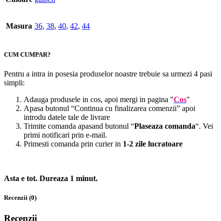
Masura
36
,
38
,
40
,
42
,
44
CUM CUMPAR?
Pentru a intra in posesia produselor noastre trebuie sa urmezi 4 pasi
simpli:
Adauga produsele in cos, apoi mergi in pagina "
Cos
"
Apasa butonul “Continua cu finalizarea comenzii” apoi
introdu datele tale de livrare
Trimite comanda apasand butonul “
Plaseaza comanda
“. Vei
primi notificari prin e-mail.
Primesti comanda prin curier in
1-2 zile lucratoare
Asta e tot. Dureaza 1 minut.
Recenzii (0)
Recenzii