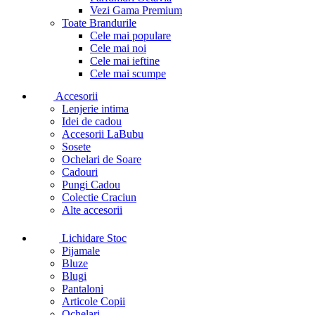
Vezi Gama Premium
Toate Brandurile
Cele mai populare
Cele mai noi
Cele mai ieftine
Cele mai scumpe
Accesorii
Lenjerie intima
Idei de cadou
Accesorii LaBubu
Sosete
Ochelari de Soare
Cadouri
Pungi Cadou
Colectie Craciun
Alte accesorii
Lichidare Stoc
Pijamale
Bluze
Blugi
Pantaloni
Articole Copii
Ochelari