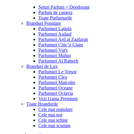
Seturi Parfum + Deodorant
Parfum de camera
Toate Parfumurile
Branduri Populare
Parfumuri Lattafa
Parfumuri Asdaaf
Parfumuri Ard al Zaafaran
Parfumuri Chic’n Glam
Parfumuri Vurv
Parfumuri Mahur
Parfumuri Al Raheeb
Branduri de Lux
Parfumuri Le Tresor
Parfumuri Cleo
Parfumuri Malcolm
Parfumuri Oceane
Parfumuri Octavia
Vezi Gama Premium
Toate Brandurile
Cele mai populare
Cele mai noi
Cele mai ieftine
Cele mai scumpe