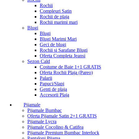
Rochii
Compleuri Satin
Rochii de plaja
Rochii marimi mari
Blugi
Blugi
Blugi Marimi Mari
Geci de blugi
Rochii si Sarafane Blugi
Oferta Completa Jeansi
Sezon Cald
Costume de Baie 1+1 GRATIS
Oferta Rochii Plaja (Pareo)
Palarii
Papuci/Slapi
Genti de plaja
Accesorii Plaja
Pijamale
Pijamale Bumbac
Oferta Pijamale Satin 2+1 GRATIS
Pijamale Lycra
Pijamale Cocolino & Catifea
Pijamale Premium Bumbac Interlock
Pantaloni Pijama