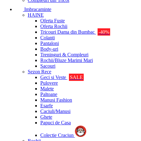
Compleuri din Tricot
Imbracaminte
HAINE
Oferta Fuste
Oferta Rochii
Tricouri Dama din Bumbac
-40%
Colanti
Pantaloni
Body-uri
Treninguri & Compleuri
Rochii/Bluze Marimi Mari
Sacouri
Sezon Rece
Geci si Veste
SALE
Pulovere
Malete
Paltoane
Manusi Fashion
Esarfe
Caciuli/Manusi
Ghete
Papuci de Casa
Colectie Craciun
Rochii