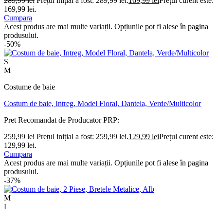
289,99
lei
Prețul inițial a fost: 289,99 lei.
169,99
lei
Prețul curent este:
169,99 lei.
Cumpara
Acest produs are mai multe variații. Opțiunile pot fi alese în pagina
produsului.
-50%
S
M
Costume de baie
Costum de baie, Intreg, Model Floral, Dantela, Verde/Multicolor
Pret Recomandat de Producator
PRP:
259,99
lei
Prețul inițial a fost: 259,99 lei.
129,99
lei
Prețul curent este:
129,99 lei.
Cumpara
Acest produs are mai multe variații. Opțiunile pot fi alese în pagina
produsului.
-37%
M
L