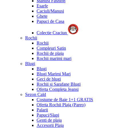
Manusi Fashion
Esarfe
Caciuli/Manusi
Ghete
Papuci de Casa
Colectie Craciun
Rochii
Rochii
Compleuri Satin
Rochii de plaja
Rochii marimi mari
Blugi
Blugi
Blugi Marimi Mari
Geci de blugi
Rochii si Sarafane Blugi
Oferta Completa Jeansi
Sezon Cald
Costume de Baie 1+1 GRATIS
Oferta Rochii Plaja (Pareo)
Palarii
Papuci/Slapi
Genti de plaja
Accesorii Plaja