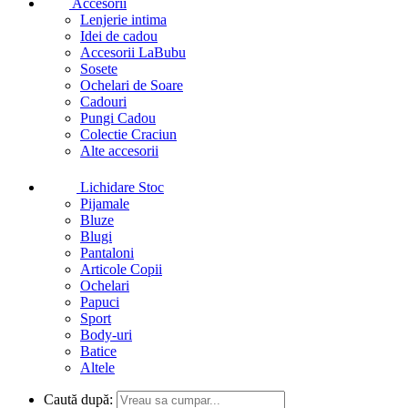
Accesorii
Lenjerie intima
Idei de cadou
Accesorii LaBubu
Sosete
Ochelari de Soare
Cadouri
Pungi Cadou
Colectie Craciun
Alte accesorii
Lichidare Stoc
Pijamale
Bluze
Blugi
Pantaloni
Articole Copii
Ochelari
Papuci
Sport
Body-uri
Batice
Altele
Caută după: