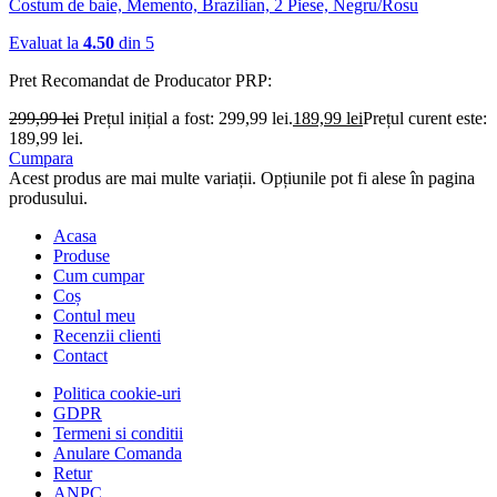
Costum de baie, Memento, Brazilian, 2 Piese, Negru/Rosu
Evaluat la
4.50
din 5
Pret Recomandat de Producator
PRP:
299,99
lei
Prețul inițial a fost: 299,99 lei.
189,99
lei
Prețul curent este:
189,99 lei.
Cumpara
Acest produs are mai multe variații. Opțiunile pot fi alese în pagina
produsului.
Acasa
Produse
Cum cumpar
Coș
Contul meu
Recenzii clienti
Contact
Politica cookie-uri
GDPR
Termeni si conditii
Anulare Comanda
Retur
ANPC