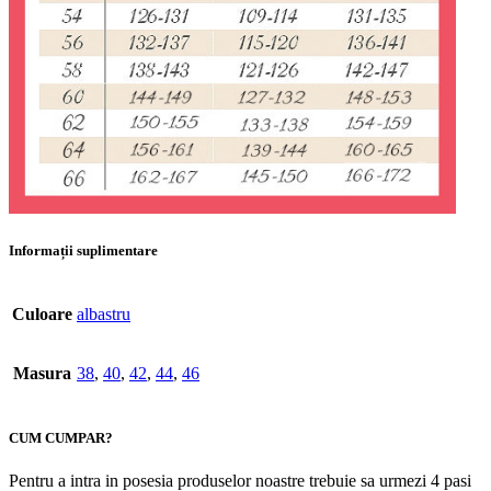
Informații suplimentare
Culoare
albastru
Masura
38
,
40
,
42
,
44
,
46
CUM CUMPAR?
Pentru a intra in posesia produselor noastre trebuie sa urmezi 4 pasi