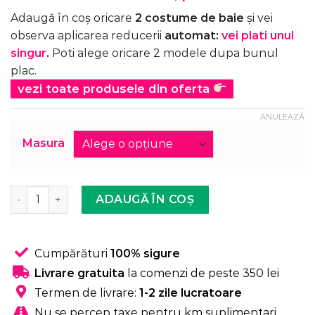
Adaugă în coș oricare
2 costume de baie
și vei
observa aplicarea reducerii
automat:
vei plati unul
singur
.
Poti alege oricare 2 modele dupa bunul
plac.
vezi toate produsele din oferta
ANULEAZĂ
Masura
Cantitate Costum de baie, Doua Piese, Marime Mare, Neg
ADAUGĂ ÎN COȘ
Cumpărături
100% sigure
Livrare gratuita
la comenzi de peste 350 lei
Termen de livrare:
1-2 zile lucratoare
Nu se percep taxe pentru km suplimentari