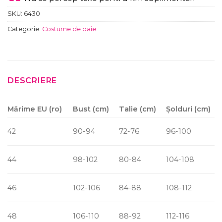
SKU:
6430
Categorie:
Costume de baie
DESCRIERE
Mărime EU (ro)
Bust (cm)
Talie (cm)
Șolduri (cm)
42
90-94
72-76
96-100
44
98-102
80-84
104-108
46
102-106
84-88
108-112
48
106-110
88-92
112-116