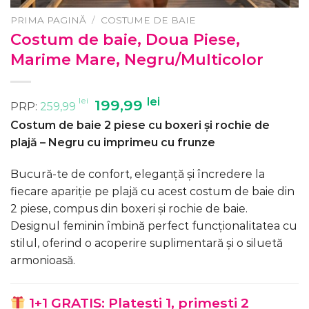
PRIMA PAGINĂ
/
COSTUME DE BAIE
Costum de baie, Doua Piese,
Marime Mare, Negru/Multicolor
lei
Prețul
lei
Prețul
199,99
PRP:
259,99
inițial
curent
Costum de baie 2 piese cu boxeri și rochie de
a
este:
plajă – Negru cu imprimeu cu frunze
fost:
199,99 lei.
259,99 lei.
Bucură-te de confort, eleganță și încredere la
fiecare apariție pe plajă cu acest costum de baie din
2 piese, compus din boxeri și rochie de baie.
Designul feminin îmbină perfect funcționalitatea cu
stilul, oferind o acoperire suplimentară și o siluetă
armonioasă.
1+1 GRATIS: Platesti 1, primesti 2