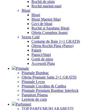
Rochii de plaja
Rochii marimi mari
Blugi
Blugi
Blugi Marimi Mari
Geci de blugi
Rochii si Sarafane Blugi
Oferta Completa Jeansi
Sezon Cald
Costume de Baie 1+1 GRATIS
Oferta Rochii Plaja (Pareo)
Palarii
Papuci/Slapi
Genti de plaja
Accesorii Plaja
Pijamale
Pijamale Bumbac
Oferta Pijamale Satin 2+1 GRATIS
Pijamale Lycra
Pijamale Cocolino & Catifea
Pijamale Premium Bumbac Interlock
Pantaloni Pijama
Lenjerie de corp
Parfumuri
TOP PARFUMURI ARABESTI