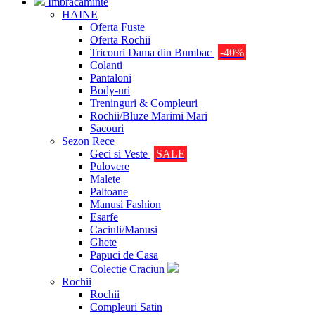
Imbracaminte
HAINE
Oferta Fuste
Oferta Rochii
Tricouri Dama din Bumbac
-40%
Colanti
Pantaloni
Body-uri
Treninguri & Compleuri
Rochii/Bluze Marimi Mari
Sacouri
Sezon Rece
Geci si Veste
SALE
Pulovere
Malete
Paltoane
Manusi Fashion
Esarfe
Caciuli/Manusi
Ghete
Papuci de Casa
Colectie Craciun
Rochii
Rochii
Compleuri Satin