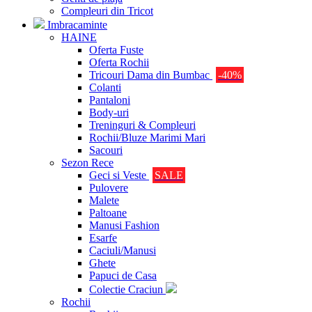
Compleuri din Tricot
Imbracaminte
HAINE
Oferta Fuste
Oferta Rochii
Tricouri Dama din Bumbac
-40%
Colanti
Pantaloni
Body-uri
Treninguri & Compleuri
Rochii/Bluze Marimi Mari
Sacouri
Sezon Rece
Geci si Veste
SALE
Pulovere
Malete
Paltoane
Manusi Fashion
Esarfe
Caciuli/Manusi
Ghete
Papuci de Casa
Colectie Craciun
Rochii