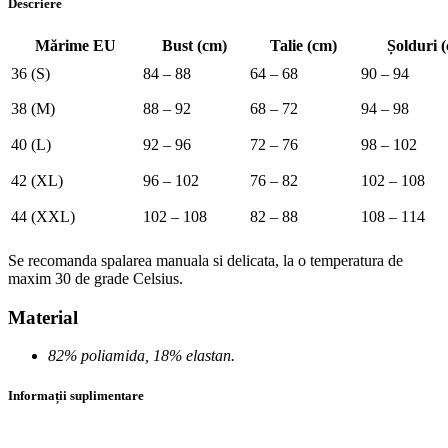
Descriere
Mărime EU
Bust (cm)
Talie (cm)
Șolduri 
36 (S)
84 – 88
64 – 68
90 – 94
38 (M)
88 – 92
68 – 72
94 – 98
40 (L)
92 – 96
72 – 76
98 – 102
42 (XL)
96 – 102
76 – 82
102 – 108
44 (XXL)
102 – 108
82 – 88
108 – 114
Se recomanda spalarea manuala si delicata, la o temperatura de
maxim 30 de grade Celsius.
Material
82% poliamida, 18% elastan.
Informații suplimentare