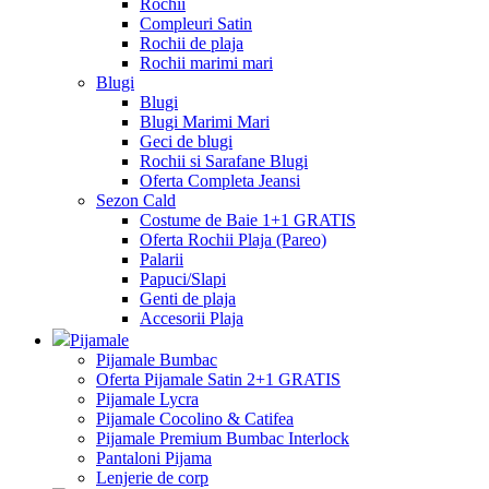
Rochii
Compleuri Satin
Rochii de plaja
Rochii marimi mari
Blugi
Blugi
Blugi Marimi Mari
Geci de blugi
Rochii si Sarafane Blugi
Oferta Completa Jeansi
Sezon Cald
Costume de Baie 1+1 GRATIS
Oferta Rochii Plaja (Pareo)
Palarii
Papuci/Slapi
Genti de plaja
Accesorii Plaja
Pijamale
Pijamale Bumbac
Oferta Pijamale Satin 2+1 GRATIS
Pijamale Lycra
Pijamale Cocolino & Catifea
Pijamale Premium Bumbac Interlock
Pantaloni Pijama
Lenjerie de corp