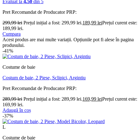
Evaluat la
4.50
din 5
Pret Recomandat de Producator
PRP:
299,99
lei
Prețul inițial a fost: 299,99 lei.
189,99
lei
Prețul curent este:
189,99 lei.
Cumpara
Acest produs are mai multe variații. Opțiunile pot fi alese în pagina
produsului.
-41%
Costume de baie
Costum de baie, 2 Piese, Sclipici, Argintiu
Pret Recomandat de Producator
PRP:
289,99
lei
Prețul inițial a fost: 289,99 lei.
169,99
lei
Prețul curent este:
169,99 lei.
Adaugă în coș
-37%
L
Costume de baie