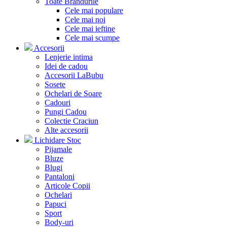
Toate Brandurile
Cele mai populare
Cele mai noi
Cele mai ieftine
Cele mai scumpe
Accesorii
Lenjerie intima
Idei de cadou
Accesorii LaBubu
Sosete
Ochelari de Soare
Cadouri
Pungi Cadou
Colectie Craciun
Alte accesorii
Lichidare Stoc
Pijamale
Bluze
Blugi
Pantaloni
Articole Copii
Ochelari
Papuci
Sport
Body-uri