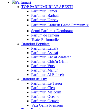
Parfumuri
TOP PARFUMURI ARABESTI
Parfumuri Femei
Parfumuri Barbati
Parfumuri Unisex
Parfumuri Arabesti Gama Premium ⭐
Seturi Parfum + Deodorant
Parfum de camera
Toate Parfumurile
Branduri Populare
Parfumuri Lattafa
Parfumuri Asdaaf
Parfumuri Ard al Zaafaran
Parfumuri Chic’n Glam
Parfumuri Vurv
Parfumuri Mahur
Parfumuri Al Raheeb
Branduri de Lux
Parfumuri Le Tresor
Parfumuri Cleo
Parfumuri Malcolm
Parfumuri Oceane
Parfumuri Octavia
Vezi Gama Premium