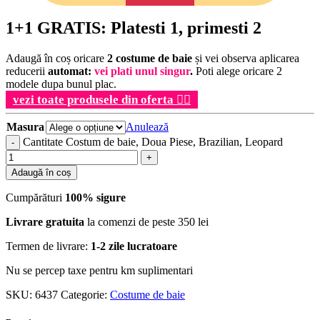
1+1 GRATIS: Platesti 1, primesti 2
Adaugă în coș oricare
2 costume de baie
și vei observa aplicarea
reducerii
automat:
vei plati unul singur
.
Poti alege oricare 2
modele dupa bunul plac.
vezi toate produsele din oferta
👉🏻
Masura
Anulează
Cantitate Costum de baie, Doua Piese, Brazilian, Leopard
Adaugă în coș
Cumpărături
100% sigure
Livrare gratuita
la comenzi de peste 350 lei
Termen de livrare:
1-2 zile lucratoare
Nu se percep taxe pentru km suplimentari
SKU:
6437
Categorie:
Costume de baie