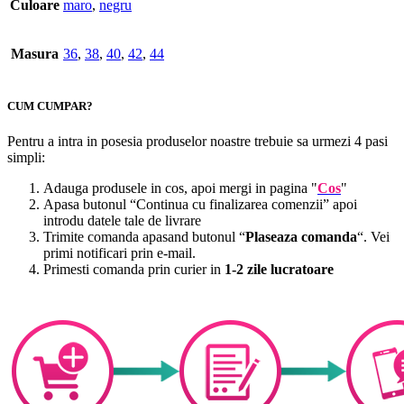
Culoare
maro
,
negru
Masura
36
,
38
,
40
,
42
,
44
CUM CUMPAR?
Pentru a intra in posesia produselor noastre trebuie sa urmezi 4 pasi
simpli:
Adauga produsele in cos, apoi mergi in pagina "
Cos
"
Apasa butonul “Continua cu finalizarea comenzii” apoi
introdu datele tale de livrare
Trimite comanda apasand butonul “
Plaseaza comanda
“. Vei
primi notificari prin e-mail.
Primesti comanda prin curier in
1-2 zile lucratoare