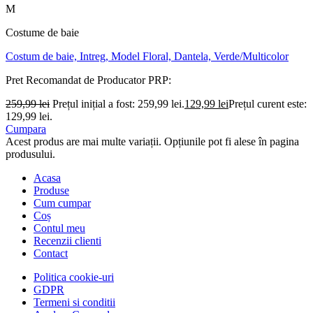
M
Costume de baie
Costum de baie, Intreg, Model Floral, Dantela, Verde/Multicolor
Pret Recomandat de Producator
PRP:
259,99
lei
Prețul inițial a fost: 259,99 lei.
129,99
lei
Prețul curent este:
129,99 lei.
Cumpara
Acest produs are mai multe variații. Opțiunile pot fi alese în pagina
produsului.
Acasa
Produse
Cum cumpar
Coș
Contul meu
Recenzii clienti
Contact
Politica cookie-uri
GDPR
Termeni si conditii