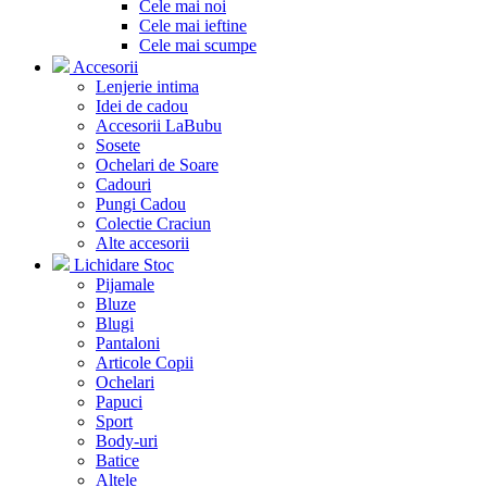
Cele mai noi
Cele mai ieftine
Cele mai scumpe
Accesorii
Lenjerie intima
Idei de cadou
Accesorii LaBubu
Sosete
Ochelari de Soare
Cadouri
Pungi Cadou
Colectie Craciun
Alte accesorii
Lichidare Stoc
Pijamale
Bluze
Blugi
Pantaloni
Articole Copii
Ochelari
Papuci
Sport
Body-uri
Batice
Altele