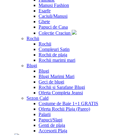
Manusi Fashion
Esarfe
Caciuli/Manusi
Ghete
Papuci de Casa
Colectie Craciun
Rochii
Rochii
Compleuri Satin
Rochii de plaja
Rochii marimi mari
Blugi
Blugi
Blugi Marimi Mari
Geci de blugi
Rochii si Sarafane Blugi
Oferta Completa Jeansi
Sezon Cald
Costume de Baie 1+1 GRATIS
Oferta Rochii Plaja (Pareo)
Palarii
Papuci/Slapi
Genti de plaja
Accesorii Plaja