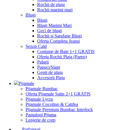
Rochii de plaja
Rochii marimi mari
Blugi
Blugi
Blugi Marimi Mari
Geci de blugi
Rochii si Sarafane Blugi
Oferta Completa Jeansi
Sezon Cald
Costume de Baie 1+1 GRATIS
Oferta Rochii Plaja (Pareo)
Palarii
Papuci/Slapi
Genti de plaja
Accesorii Plaja
Pijamale
Pijamale Bumbac
Oferta Pijamale Satin 2+1 GRATIS
Pijamale Lycra
Pijamale Cocolino & Catifea
Pijamale Premium Bumbac Interlock
Pantaloni Pijama
Lenjerie de corp
Parfumuri