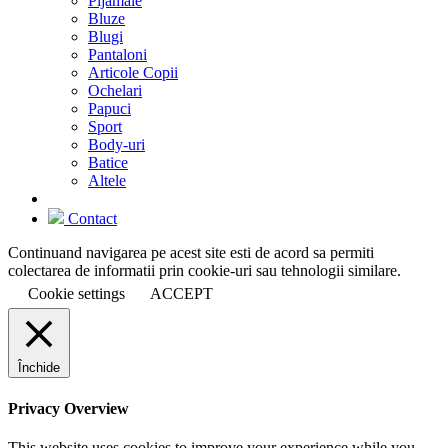
Pijamale
Bluze
Blugi
Pantaloni
Articole Copii
Ochelari
Papuci
Sport
Body-uri
Batice
Altele
Contact
Continuand navigarea pe acest site esti de acord sa permiti
colectarea de informatii prin cookie-uri sau tehnologii similare.
Cookie settings
ACCEPT
Închide
Privacy Overview
This website uses cookies to improve your experience while you