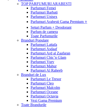
TOP PARFUMURI ARABESTI
Parfumuri Femei
Parfumuri Barbati
Parfumuri Unisex
Parfumuri Arabesti Gama Premium ⭐
Seturi Parfum + Deodorant
Parfum de camera
Toate Parfumurile
Branduri Populare
Parfumuri Lattafa
Parfumuri Asdaaf
Parfumuri Ard al Zaafaran
Parfumuri Chic’n Glam
Parfumuri Vurv
Parfumuri Mahur
Parfumuri Al Raheeb
Branduri de Lux
Parfumuri Le Tresor
Parfumuri Cleo
Parfumuri Malcolm
Parfumuri Oceane
Parfumuri Octavia
Vezi Gama Premium
Toate Brandurile