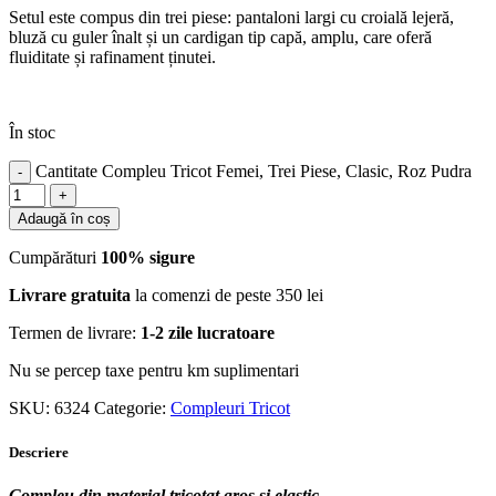
Setul este compus din trei piese: pantaloni largi cu croială lejeră,
bluză cu guler înalt și un cardigan tip capă, amplu, care oferă
fluiditate și rafinament ținutei.
În stoc
Cantitate Compleu Tricot Femei, Trei Piese, Clasic, Roz Pudra
Adaugă în coș
Cumpărături
100% sigure
Livrare gratuita
la comenzi de peste 350 lei
Termen de livrare:
1-2 zile lucratoare
Nu se percep taxe pentru km suplimentari
SKU:
6324
Categorie:
Compleuri Tricot
Descriere
Compleu din material tricotat gros si elastic