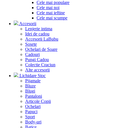
Cele mai populare
Cele mai noi
Cele mai ieftine
Cele mai scumpe
Accesorii
Lenjerie intima
Idei de cadou
Accesorii LaBubu
Sosete
Ochelari de Soare
Cadouri
Pungi Cadou
Colectie Craciun
Alte accesorii
Lichidare Stoc
Pijamale
Bluze
Blugi
Pantaloni
Articole Copii
Ochelari
Papuci
Sport
Body-uri
Batice