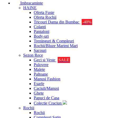
Imbracaminte
HAINE
Oferta Fuste
Oferta Rochii
Tricouri Dama din Bumbac
-40%
Colanti
Pantaloni
Body-uri
Treninguri & Compleuri
Rochii/Bluze Marimi Mari
Sacouri
Sezon Rece
Geci si Veste
SALE
Pulovere
Malete
Paltoane
Manusi Fashion
Esarfe
Caciuli/Manusi
Ghete
Papuci de Casa
Colectie Craciun
Rochii
Rochii
Compleuri Satin