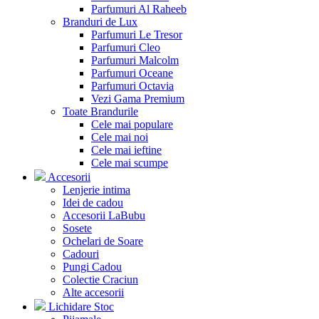
Parfumuri Al Raheeb
Branduri de Lux
Parfumuri Le Tresor
Parfumuri Cleo
Parfumuri Malcolm
Parfumuri Oceane
Parfumuri Octavia
Vezi Gama Premium
Toate Brandurile
Cele mai populare
Cele mai noi
Cele mai ieftine
Cele mai scumpe
Accesorii
Lenjerie intima
Idei de cadou
Accesorii LaBubu
Sosete
Ochelari de Soare
Cadouri
Pungi Cadou
Colectie Craciun
Alte accesorii
Lichidare Stoc