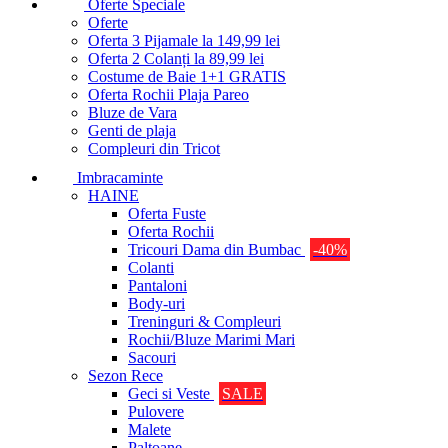
Oferte Speciale
Oferte
Oferta 3 Pijamale la 149,99 lei
Oferta 2 Colanți la 89,99 lei
Costume de Baie 1+1 GRATIS
Oferta Rochii Plaja Pareo
Bluze de Vara
Genti de plaja
Compleuri din Tricot
Imbracaminte
HAINE
Oferta Fuste
Oferta Rochii
Tricouri Dama din Bumbac
-40%
Colanti
Pantaloni
Body-uri
Treninguri & Compleuri
Rochii/Bluze Marimi Mari
Sacouri
Sezon Rece
Geci si Veste
SALE
Pulovere
Malete
Paltoane