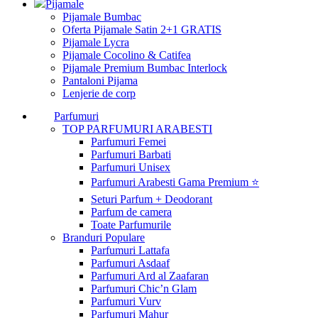
Pijamale
Pijamale Bumbac
Oferta Pijamale Satin 2+1 GRATIS
Pijamale Lycra
Pijamale Cocolino & Catifea
Pijamale Premium Bumbac Interlock
Pantaloni Pijama
Lenjerie de corp
Parfumuri
TOP PARFUMURI ARABESTI
Parfumuri Femei
Parfumuri Barbati
Parfumuri Unisex
Parfumuri Arabesti Gama Premium ⭐
Seturi Parfum + Deodorant
Parfum de camera
Toate Parfumurile
Branduri Populare
Parfumuri Lattafa
Parfumuri Asdaaf
Parfumuri Ard al Zaafaran
Parfumuri Chic’n Glam
Parfumuri Vurv
Parfumuri Mahur