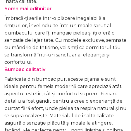
înaltă calitate.
Somn mai odihnitor
Îmbracă-ți serile într-o plăcere inegalabilă a
simțurilor, învelindu-te într-un moale sărut al
bumbacului care îți mangaie pielea și îți oferă o
senzație de lejeritate. Cu modele exclusive, semnate
cu mândrie de Intisimo, vei simți că dormitorul tău
se transformă într-un sanctuar al eleganței și
confortului.
Bumbac calitativ
Fabricate din bumbac pur, aceste pijamale sunt
ideale pentru femeia modernă care apreciază atât
aspectul estetic, cât și confortul suprem. Fiecare
detaliu a fost gândit pentru a crea o experiență de
purtat fără efort, unde pielea ta respiră natural și nu
se supraincalzește. Materialul de înaltă calitate
asigură o senzație plăcută și moale la atingere,
făcându-le perfecte pentru nopți liniștite și odihnă