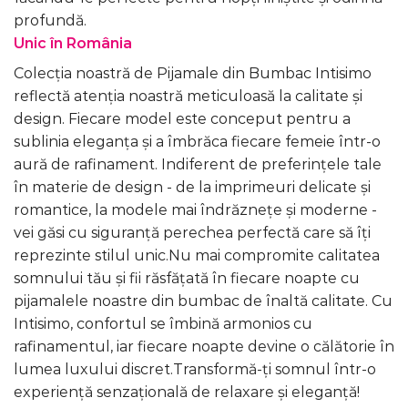
profundă.
Unic în România
Colecția noastră de Pijamale din Bumbac Intisimo
reflectă atenția noastră meticuloasă la calitate și
design. Fiecare model este conceput pentru a
sublinia eleganța și a îmbrăca fiecare femeie într-o
aură de rafinament. Indiferent de preferințele tale
în materie de design - de la imprimeuri delicate și
romantice, la modele mai îndrăznețe și moderne -
vei găsi cu siguranță perechea perfectă care să îți
reprezinte stilul unic.Nu mai compromite calitatea
somnului tău și fii răsfățată în fiecare noapte cu
pijamalele noastre din bumbac de înaltă calitate. Cu
Intisimo, confortul se îmbină armonios cu
rafinamentul, iar fiecare noapte devine o călătorie în
lumea luxului discret.Transformă-ți somnul într-o
experiență senzațională de relaxare și eleganță!