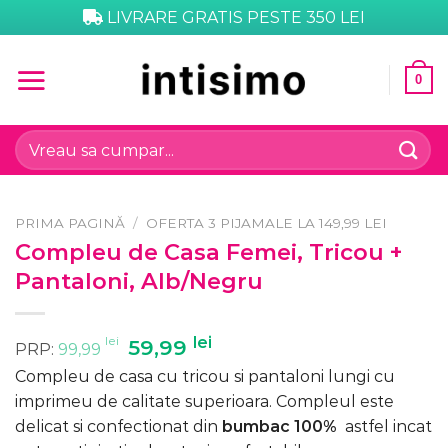
Skip
LIVRARE GRATIS PESTE 350 LEI
to
content
0
Caută
după:
PRIMA PAGINĂ
/
OFERTA 3 PIJAMALE LA 149,99 LEI
Compleu de Casa Femei, Tricou +
Pantaloni, Alb/Negru
lei
Prețul
lei
Prețul
59,99
PRP:
99,99
inițial
curent
Compleu de casa cu tricou si pantaloni lungi cu
a
este:
imprimeu de calitate superioara. Compleul este
fost:
59,99 lei.
delicat si confectionat din
bumbac 100%
astfel incat
99,99 lei.