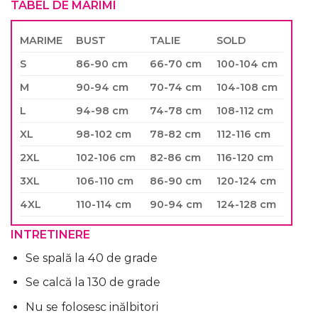
TABEL DE MARIMI
MARIME
BUST
TALIE
SOLD
S
86-90 cm
66-70 cm
100-104 cm
M
90-94 cm
70-74 cm
104-108 cm
L
94-98 cm
74-78 cm
108-112 cm
XL
98-102 cm
78-82 cm
112-116 cm
2XL
102-106 cm
82-86 cm
116-120 cm
3XL
106-110 cm
86-90 cm
120-124 cm
4XL
110-114 cm
90-94 cm
124-128 cm
INTRETINERE
Se spală la 40 de grade
Se calcă la 130 de grade
Nu se folosesc inălbitori