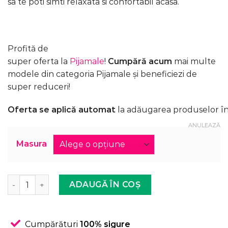
sa te poti simti relaxata si confortabil acasa.
Profită de
super oferta la
Pijamale
!
Cumpără acum
mai multe
modele din categoria Pijamale și beneficiezi de
super reduceri!
Oferta se aplică automat
la adăugarea produselor în
ANULEAZĂ
Masura
Cantitate Compleu de Casa Femei, Tricou + Pantaloni, A
ADAUGĂ ÎN COȘ
Cumpărături
100% sigure