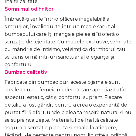
înaltă calitate.
Somn mai odihnitor
Îmbracă-ți serile într-o plăcere inegalabilă a
simțurilor, învelindu-te într-un moale sărut al
bumbacului care îți mangaie pielea și îți oferă o
senzație de lejeritate. Cu modele exclusive, semnate
cu mândrie de Intisimo, vei simți că dormitorul tău
se transformă într-un sanctuar al eleganței și
confortului.
Bumbac calitativ
Fabricate din bumbac pur, aceste pijamale sunt
ideale pentru femeia modernă care apreciază atât
aspectul estetic, cât și confortul suprem. Fiecare
detaliu a fost gândit pentru a crea o experiență de
purtat fără efort, unde pielea ta respiră natural și nu
se supraincalzește. Materialul de înaltă calitate
asigură o senzație plăcută și moale la atingere,
făcându-le perfecte pentru nopți liniștite și odihnă