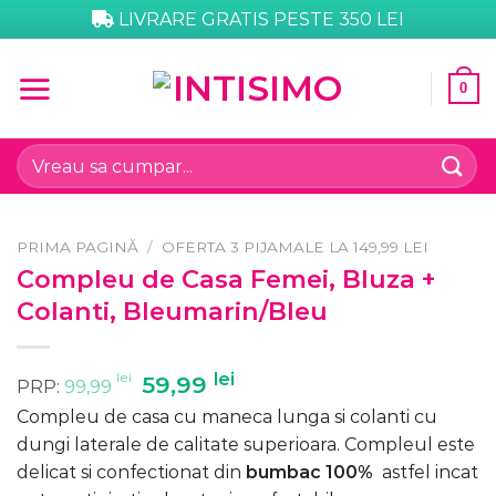
Skip
LIVRARE GRATIS PESTE 350 LEI
to
content
0
Caută
după:
PRIMA PAGINĂ
/
OFERTA 3 PIJAMALE LA 149,99 LEI
Compleu de Casa Femei, Bluza +
Colanti, Bleumarin/Bleu
lei
Prețul
lei
Prețul
59,99
PRP:
99,99
inițial
curent
Compleu de casa cu maneca lunga si colanti cu
a
este:
dungi laterale de calitate superioara. Compleul este
fost:
59,99 lei.
delicat si confectionat din
bumbac 100%
astfel incat
99,99 lei.