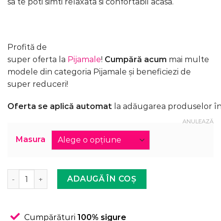
sa te poti simti relaxata si confortabil acasa.
Profită de
super oferta la
Pijamale
!
Cumpără acum
mai multe
modele din categoria Pijamale și beneficiezi de
super reduceri!
Oferta se aplică automat
la adăugarea produselor în
ANULEAZĂ
Masura
Cantitate Compleu de Casa Femei, Bluza + Colanti, Bleu
ADAUGĂ ÎN COȘ
Cumpărături
100% sigure