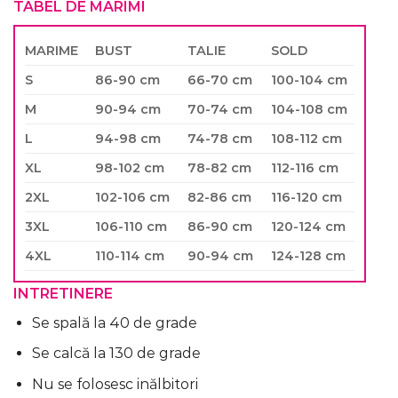
TABEL DE MARIMI
MARIME
BUST
TALIE
SOLD
S
86-90 cm
66-70 cm
100-104 cm
M
90-94 cm
70-74 cm
104-108 cm
L
94-98 cm
74-78 cm
108-112 cm
XL
98-102 cm
78-82 cm
112-116 cm
2XL
102-106 cm
82-86 cm
116-120 cm
3XL
106-110 cm
86-90 cm
120-124 cm
4XL
110-114 cm
90-94 cm
124-128 cm
INTRETINERE
Se spală la 40 de grade
Se calcă la 130 de grade
Nu se folosesc inălbitori