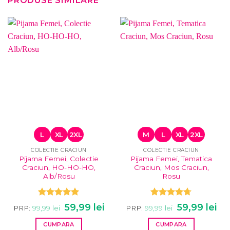
PRODUSE SIMILARE
L
XL
2XL
M
L
XL
2XL
COLECTIE CRACIUN
COLECTIE CRACIUN
Pijama Femei, Colectie
Pijama Femei, Tematica
Craciun, HO-HO-HO,
Craciun, Mos Craciun,
Alb/Rosu
Rosu
Evaluat la
Evaluat la
Prețul
Prețul
Prețul
Pre
59,99
lei
59,99
lei
PRP:
99,99
lei
PRP:
99,99
lei
5.00
din 5
inițial
curent
4.67
din 5
inițial
cur
a
este:
a
este
CUMPARA
CUMPARA
fost:
59,99 lei.
fost:
59,9