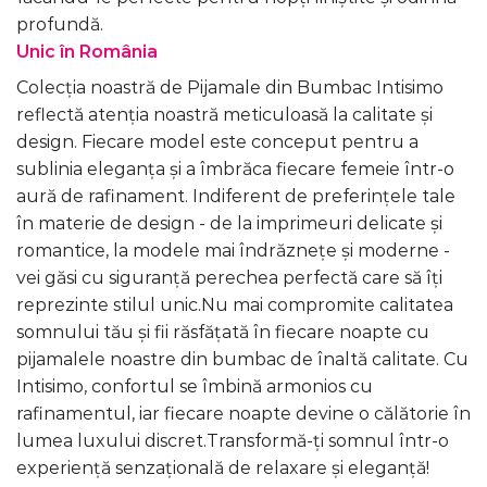
profundă.
Unic în România
Colecția noastră de Pijamale din Bumbac Intisimo
reflectă atenția noastră meticuloasă la calitate și
design. Fiecare model este conceput pentru a
sublinia eleganța și a îmbrăca fiecare femeie într-o
aură de rafinament. Indiferent de preferințele tale
în materie de design - de la imprimeuri delicate și
romantice, la modele mai îndrăznețe și moderne -
vei găsi cu siguranță perechea perfectă care să îți
reprezinte stilul unic.Nu mai compromite calitatea
somnului tău și fii răsfățată în fiecare noapte cu
pijamalele noastre din bumbac de înaltă calitate. Cu
Intisimo, confortul se îmbină armonios cu
rafinamentul, iar fiecare noapte devine o călătorie în
lumea luxului discret.Transformă-ți somnul într-o
experiență senzațională de relaxare și eleganță!