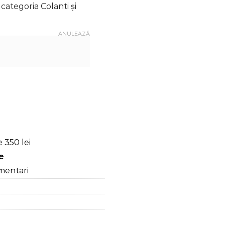
categoria Colanti și
ANULEAZĂ
 Anticelulitic & Push-Up, Cu Incretitura, Verde Deschis
 350 lei
re
mentari