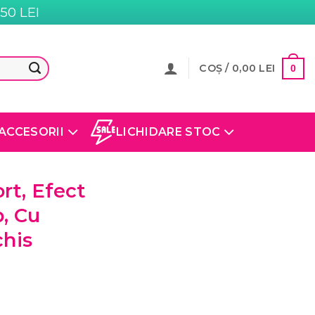
0 LEI
COȘ /
0,00
LEI
0
ACCESORII
LICHIDARE STOC
rt, Efect
p, Cu
chis