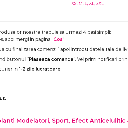
XS
,
M
,
L
,
XL
,
2XL
produselor noastre trebuie sa urmezi 4 pasi simpli:
, apoi mergi in pagina "
Cos
"
 cu finalizarea comenzii” apoi introdu datele tale de liv
nd butonul “
Plaseaza comanda
“. Vei primi notificari prin
curier in
1-2 zile lucratoare
ut.
lanti Modelatori, Sport, Efect Anticeluliti