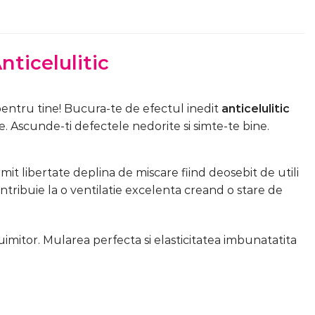
nticelulitic
pentru tine! Bucura-te de efectul inedit
anticelulitic
. Ascunde-ti defectele nedorite si simte-te bine.
rmit libertate deplina de miscare fiind deosebit de utili
contribuie la o ventilatie excelenta creand o stare de
 uimitor. Mularea perfecta si elasticitatea imbunatatita