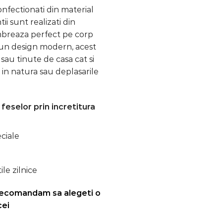
onfectionati din material
ii sunt realizati din
ambreaza perfect pe corp
un design modern, acest
sau tinute de casa cat si
ri in natura sau deplasarile
eselor prin incretitura
eciale
ile zilnice
recomandam sa alegeti o
cei