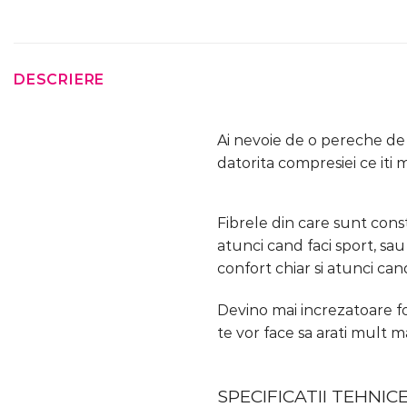
DESCRIERE
Ai nevoie de o pereche d
datorita compresiei ce iti
Fibrele din care sunt const
atunci cand faci sport, sau
confort chiar si atunci cand
Devino mai increzatoare f
te vor face sa arati mult ma
SPECIFICATII TEHNIC