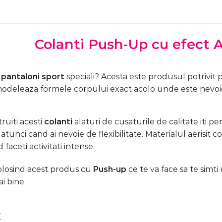
Colanti Push-Up cu efect A
e
pantaloni sport
speciali? Acesta este produsul potrivit 
 modeleaza formele corpului exact acolo unde este nevoie
ruiti acesti
colanti
alaturi de cusaturile de calitate iti pe
 atunci cand ai nevoie de flexibilitate. Materialul aerisit 
 faceti activitati intense.
olosind acest produs cu
Push-up
ce te va face sa te simti
i bine.
E