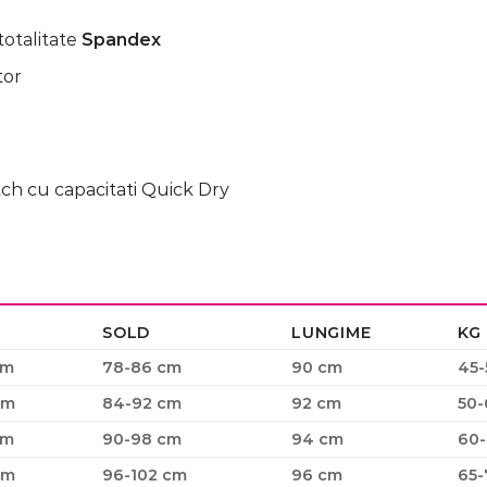
totalitate
Spandex
tor
ch cu capacitati Quick Dry
SOLD
LUNGIME
KG
cm
78-86 cm
90 cm
45-
cm
84-92 cm
92 cm
50-
cm
90-98 cm
94 cm
60-
cm
96-102 cm
96 cm
65-