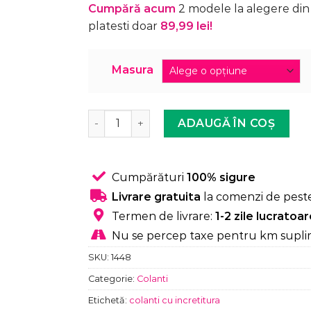
Cumpără acum
2 modele la alegere din 
platesti doar
89,99 lei!
Masura
Cantitate Colanti Modelatori, Sport, Efect
ADAUGĂ ÎN COȘ
Cumpărături
100% sigure
Livrare gratuita
la comenzi de peste
Termen de livrare:
1-2 zile lucratoa
Nu se percep taxe pentru km supli
SKU:
1448
Categorie:
Colanti
Etichetă:
colanti cu incretitura