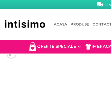
Skip
LI
to
content
ACASA
PRODUSE
CONTAC
OFERTE SPECIALE
IMBRAC