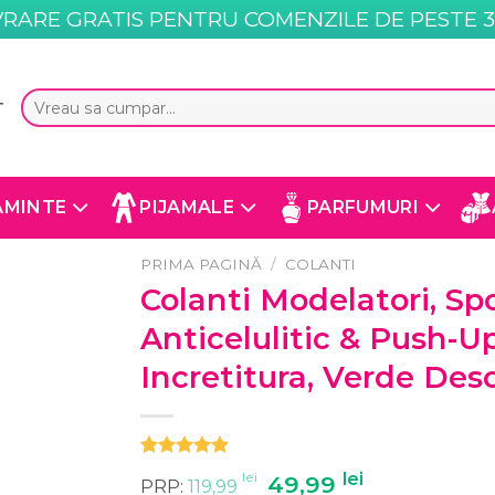
VRARE GRATIS PENTRU COMENZILE DE PESTE 35
Caută
T
după:
AMINTE
PIJAMALE
PARFUMURI
PRIMA PAGINĂ
/
COLANTI
Colanti Modelatori, Spo
Anticelulitic & Push-U
Incretitura, Verde Des
Evaluat la
7
lei
Prețul
lei
Prețul
49,99
PRP:
119,99
4.86
din 5