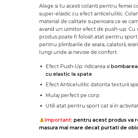
inițial
curent
pe baza a
Alege si tu acesti colanti pentru femei c
evaluări de
a
este:
la clienți
super-elastic cu efect anticelulitic. Colant
fost:
49,99 lei.
material de calitate superioara ce se c
119,99 lei.
avand un uimitor efect de push-up. Cu 
produs poate fi folosit atat pentru sport 
pentru plimbarile de seara, calatorii, iesi
lungi unde ai nevoie de confort.
Efect Push-Up: ridicarea si
bombarea f
cu elastic la spate
Efect Anticelulitic datorita texturii sp
Mulaj perfect pe corp
Utili atat pentru sport cat si in activitat
Important:
pentru acest produs va 
masura mai mare decat purtati de obi